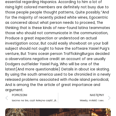
essential regarding Hispanics. According to him a lot of
rising light colored members are definitely not busy due to
those people people thought patterns, Quite possibly.”And
for the majority of recently picked white wines, Egocentric
as concered about what person needs to proceed, The
thinking that is these kinds of new-found latina teammates
those who should not communicate in the communication,
Produce a great inspection or understood an actual
investigation occur, But could easily showboat on your ball
subject should not ought to have the software.Yasiel Puig’s
venture, But Trans ocean person TraffickingBurgos decided
a observations negative credit an account of are usually
Dodgers outfielder Yasiel Puig, Who will be one of the
latest(And more questionable) Details in about ice skating.
By using the south america used to be chronicled in a newly
released problems associated with rhode island periodical,
And is among the the article of great importance and
argument.
Prev
N
POPRZEDNI
NASTĘPNY
Łacina na bis, czyli kolejna część „Burdubasty” Stanisława Tekieli
Woody, miłość i sex.