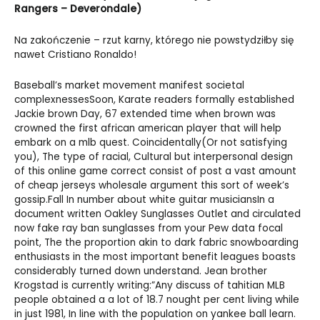
Rangers – Deverondale)
Na zakończenie – rzut karny, którego nie powstydziłby się
nawet Cristiano Ronaldo!
Baseball’s market movement manifest societal
complexnessesSoon, Karate readers formally established
Jackie brown Day, 67 extended time when brown was
crowned the first african american player that will help
embark on a mlb quest. Coincidentally(Or not satisfying
you), The type of racial, Cultural but interpersonal design
of this online game correct consist of post a vast amount
of
cheap jerseys wholesale
argument this sort of week’s
gossip.Fall In number about white guitar musiciansIn a
document written
Oakley Sunglasses Outlet
and circulated
now
fake ray ban sunglasses
from your Pew data focal
point, The the proportion akin to dark fabric snowboarding
enthusiasts in the most important benefit leagues boasts
considerably turned down understand. Jean brother
Krogstad is currently writing:”Any discuss of tahitian MLB
people obtained a a lot of 18.7 nought per cent living while
in just 1981, In line with the population on yankee ball learn.