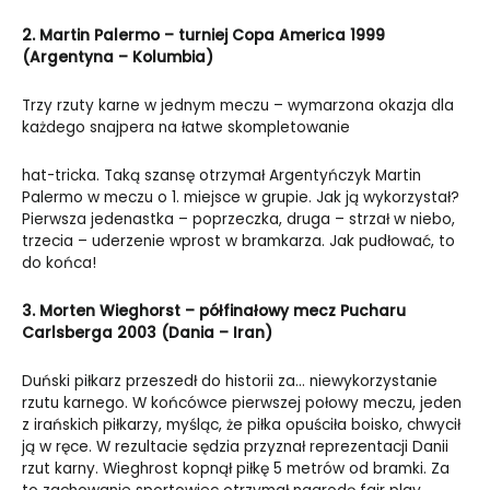
2. Martin Palermo – turniej Copa America 1999
(Argentyna – Kolumbia)
Trzy rzuty karne w jednym meczu – wymarzona okazja dla
każdego snajpera na łatwe skompletowanie
hat-tricka. Taką szansę otrzymał Argentyńczyk Martin
Palermo w meczu o 1. miejsce w grupie. Jak ją wykorzystał?
Pierwsza jedenastka – poprzeczka, druga – strzał w niebo,
trzecia – uderzenie wprost w bramkarza. Jak pudłować, to
do końca!
3. Morten Wieghorst – półfinałowy mecz Pucharu
Carlsberga 2003 (Dania – Iran)
Duński piłkarz przeszedł do historii za… niewykorzystanie
rzutu karnego. W końcówce pierwszej połowy meczu, jeden
z irańskich piłkarzy, myśląc, że piłka opuściła boisko, chwycił
ją w ręce. W rezultacie sędzia przyznał reprezentacji Danii
rzut karny. Wieghrost kopnął piłkę 5 metrów od bramki. Za