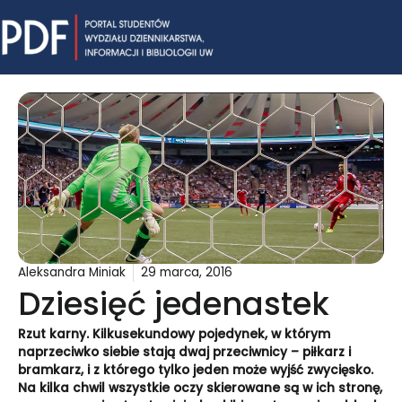
Skip
Mai
to
content
Me
Aleksandra Miniak
29 marca, 2016
Dziesięć jedenastek
Rzut karny. Kilkusekundowy pojedynek, w którym
naprzeciwko siebie stają dwaj przeciwnicy – piłkarz i
bramkarz, i z którego tylko jeden może wyjść zwycięsko.
Na kilka chwil wszystkie oczy skierowane są w ich stronę,