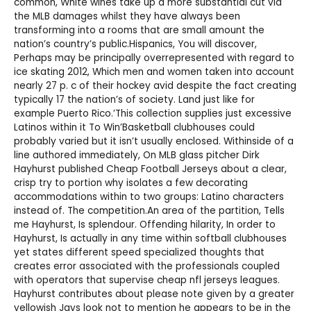
common, White wines take up a more substantial cut via
the MLB damages whilst they have always been
transforming into a rooms that are small amount the
nation’s country’s public.Hispanics, You will discover,
Perhaps may be principally overrepresented with regard to
ice skating 2012, Which men and women taken into account
nearly 27 p. c of their hockey avid despite the fact creating
typically 17 the nation’s of society. Land just like for
example Puerto Rico.’This collection supplies just excessive
Latinos within it To Win’Basketball clubhouses could
probably varied but it isn’t usually enclosed. Withinside of a
line authored immediately, On MLB glass pitcher Dirk
Hayhurst published
Cheap Football Jerseys
about a clear,
crisp try to portion why isolates a few decorating
accommodations within to two groups: Latino characters
instead of. The competition.An area of the partition, Tells
me Hayhurst, Is splendour. Offending hilarity, In order to
Hayhurst, Is actually in any time within softball clubhouses
yet states different speed specialized thoughts that
creates error associated with the professionals coupled
with operators that supervise
cheap nfl jerseys
leagues.
Hayhurst contributes about please note given by a greater
yellowish Jays look not to mention he appears to be in the