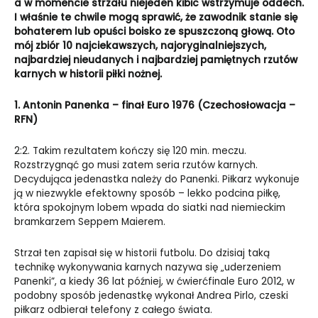
a w momencie strzału niejeden kibic wstrzymuje oddech.
I właśnie te chwile mogą sprawić, że zawodnik stanie się
bohaterem lub opuści boisko ze spuszczoną głową. Oto
mój zbiór 10 najciekawszych, najoryginalniejszych,
najbardziej nieudanych i najbardziej pamiętnych rzutów
karnych w historii piłki nożnej.
1. Antonin Panenka – finał Euro 1976 (Czechosłowacja –
RFN)
2:2. Takim rezultatem kończy się 120 min. meczu.
Rozstrzygnąć go musi zatem seria rzutów karnych.
Decydująca jedenastka należy do Panenki. Piłkarz wykonuje
ją w niezwykle efektowny sposób – lekko podcina piłkę,
która spokojnym lobem wpada do siatki nad niemieckim
bramkarzem Seppem Maierem.
Strzał ten zapisał się w historii futbolu. Do dzisiaj taką
technikę wykonywania karnych nazywa się „uderzeniem
Panenki”, a kiedy 36 lat później, w ćwierćfinale Euro 2012, w
podobny sposób jedenastkę wykonał Andrea Pirlo, czeski
piłkarz odbierał telefony z całego świata.