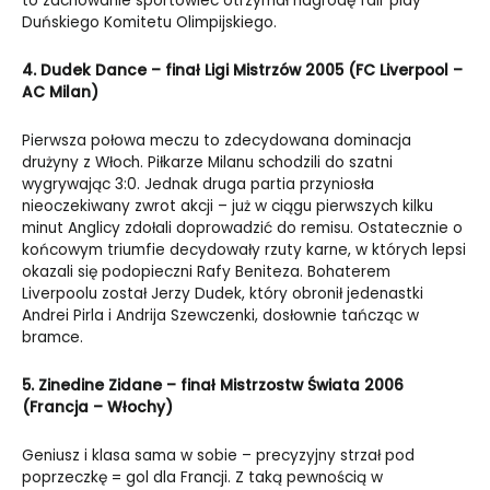
to zachowanie sportowiec otrzymał nagrodę fair play
Duńskiego Komitetu Olimpijskiego.
4. Dudek Dance – finał Ligi Mistrzów 2005 (FC Liverpool –
AC Milan)
Pierwsza połowa meczu to zdecydowana dominacja
drużyny z Włoch. Piłkarze Milanu schodzili do szatni
wygrywając 3:0. Jednak druga partia przyniosła
nieoczekiwany zwrot akcji – już w ciągu pierwszych kilku
minut Anglicy zdołali doprowadzić do remisu. Ostatecznie o
końcowym triumfie decydowały rzuty karne, w których lepsi
okazali się podopieczni Rafy Beniteza. Bohaterem
Liverpoolu został Jerzy Dudek, który obronił jedenastki
Andrei Pirla i Andrija Szewczenki, dosłownie tańcząc w
bramce.
5. Zinedine Zidane – finał Mistrzostw Świata 2006
(Francja – Włochy)
Geniusz i klasa sama w sobie – precyzyjny strzał pod
poprzeczkę = gol dla Francji. Z taką pewnością w