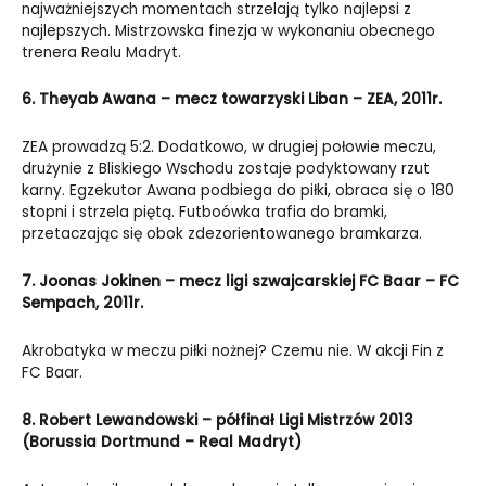
najważniejszych momentach strzelają tylko najlepsi z
najlepszych. Mistrzowska finezja w wykonaniu obecnego
trenera Realu Madryt.
6. Theyab Awana – mecz towarzyski Liban – ZEA, 2011r.
ZEA prowadzą 5:2. Dodatkowo, w drugiej połowie meczu,
drużynie z Bliskiego Wschodu zostaje podyktowany rzut
karny. Egzekutor Awana podbiega do piłki, obraca się o 180
stopni i strzela piętą. Futboówka trafia do bramki,
przetaczając się obok zdezorientowanego bramkarza.
7. Joonas Jokinen – mecz ligi szwajcarskiej FC Baar – FC
Sempach, 2011r.
Akrobatyka w meczu piłki nożnej? Czemu nie. W akcji Fin z
FC Baar.
8. Robert Lewandowski – półfinał Ligi Mistrzów 2013
(Borussia Dortmund – Real Madryt)