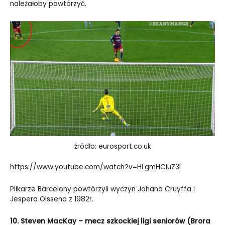
należałoby powtórzyć.
źródło: eurosport.co.uk
https://www.youtube.com/watch?v=HLgmHCIuZ3I
Piłkarze Barcelony powtórzyli wyczyn Johana Cruyffa i
Jespera Olssena z 1982r.
10. Steven MacKay – mecz szkockiej ligi seniorów (Brora