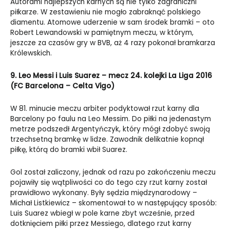
Autorami najlepszych karnych są nie tylko zagraniczni
piłkarze. W zestawieniu nie mogło zabraknąć polskiego
diamentu. Atomowe uderzenie w sam środek bramki – oto
Robert Lewandowski w pamiętnym meczu, w którym,
jeszcze za czasów gry w BVB, aż 4 razy pokonał bramkarza
Królewskich.
9. Leo Messi i Luis Suarez – mecz 24. kolejki La Liga 2016
(FC Barcelona – Celta Vigo)
W 81. minucie meczu arbiter podyktował rzut karny dla
Barcelony po faulu na Leo Messim. Do piłki na jedenastym
metrze podszedł Argentyńczyk, który mógł zdobyć swoją
trzechsetną bramkę w lidze. Zawodnik delikatnie kopnął
piłkę, którą do bramki wbił Suarez.
Gol został zaliczony, jednak od razu po zakończeniu meczu
pojawiły się wątpliwości co do tego czy rzut karny został
prawidłowo wykonany. Były sędzia międzynarodowy –
Michał Listkiewicz – skomentował to w następujący sposób:
Luis Suarez wbiegł w pole karne zbyt wcześnie, przed
dotknięciem piłki przez Messiego, dlatego rzut karny