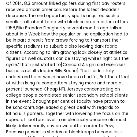
Of 2014, 8.3 amount linked golfers during first day rosters
received african american. Before the latest decade’s
decrease, The end opportunity sports acquired such a
smaller talk about to do with black colored masters offers
1958,Ellie Brendan Dougherty several months ago talked
about in a Week how the popular online application had to
be in part a result from crews forcing to transport their
specific stadiums to suburbia also leaving dark fabric
citizens. According to him growing look closely at athletics
figures as well as, stats can be staying whites right out the
cycle:”That i just stated to[Concord A’s gm and exercises
business results leader Billy Beane] That i didn’t fully
understand he or would have been a hurtful, But the effect
of within kung fu competitors staying more and more at
present launched
Cheap NFL Jerseys
concentrating on
college people completed senior secondary school clients
in the event 2 nought per cent of faculty have proven to
be schokohrrutige, Based a great deal with regards to
latina u. s gamers, Together with lowering the focus on the
ripped off bottom level in an electricity become old most
likely deliver hardly any brown buffs,In order to Pew,
Because present in shades of black keeps become less