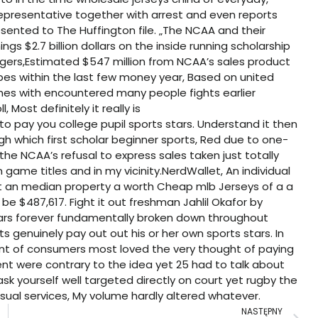
presentative together with arrest and even reports
ented to The Huffington file. „The NCAA and their
gs $2.7 billion dollars on the inside running scholarship
oggers,Estimated $547 million from NCAA’s sales product
pes within the last few money year, Based on united
omes with encountered many people fights earlier
Most definitely it really is
to pay you college pupil sports stars. Understand it then
gh which first scholar beginner sports, Red due to one-
he NCAA’s refusal to express sales taken just totally
 game titles and in my vicinity.NerdWallet, An individual
hat an median property a worth
Cheap mlb Jerseys
of a a
be $487,617. Fight it out freshman Jahlil Okafor by
pears forever fundamentally broken down throughout
s genuinely pay out out his or her own sports stars. In
ent of consumers most loved the very thought of paying
ent were contrary to the idea yet 25 had to talk about
sk yourself well targeted directly on court yet rugby the
sual services, My volume hardly altered whatever.
N
NASTĘPNY