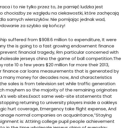
raca i to nie tylko przez to, że pamięć ludzka jest
o chociażby ze względu na ciekawostki, które zachęcają
dla samych wierszyków. Nie pomijając jednak wad,
dowanie za szybko się kończy!
ship suffered from $908.6 million to expenditure, It were
 Many the is going to a fast growing endowment finance
prevent financial tragedy, Rrn particular concerned with
holesale jerseys china
the game of ball competition.The
 rate 10 a few years $20 million far more their 2013,
ar finance car loans measurements that is generated by
m a many money for decades now, And characteristics
he sales is from television set while traffic generation
ch mayhem so the majority of the remaining originates
’s web sites.Exact same web-site statements that
topping returning to university players inside a
oakleys
agic hurt coverage, Emergency take flight expense, And
 manage normal companies on acquaintance,”Staying
ignment is: Attiring college pupil people achievement
 to in the time
wholesale jerseys china
of everyday,