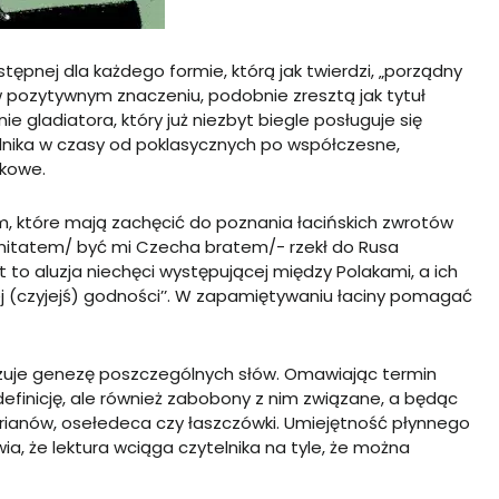
stępnej dla każdego formie, którą jak twierdzi, „porządny
w pozytywnym znaczeniu, podobnie zresztą jak tytuł
e gladiatora, który już niezbyt biegle posługuje się
telnika w czasy od poklasycznych po współczesne,
ukowe.
om, które mają zachęcić do poznania łacińskich zwrotów
ignitatem/ być mi Czecha bratem/- rzekł do Rusa
st to aluzja niechęci występującej między Polakami, a ich
iżej (czyjejś) godności’’. W zapamiętywaniu łaciny pomagać
azuje genezę poszczególnych słów. Omawiając termin
o definicję, ale również zabobony z nim związane, a będąc
rianów, osełedeca czy łaszczówki. Umiejętność płynnego
, że lektura wciąga czytelnika na tyle, że można