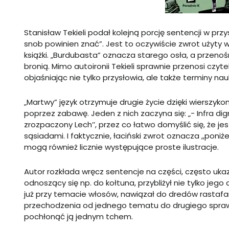
Stanisław Tekieli podał kolejną porcję sentencji w przy
snob powinien znać”. Jest to oczywiście zwrot użyty 
książki. „Burdubasta” oznacza starego osła, a przenośni
bronią. Mimo autoironii Tekieli sprawnie przenosi czy
objaśniając nie tylko przysłowia, ale także terminy na
„Martwy” język otrzymuje drugie życie dzięki wierszyk
poprzez zabawę. Jeden z nich zaczyna się: „- Infra d
zrozpaczony Lech’’, przez co łatwo domyślić się, że je
sąsiadami. I faktycznie, łaciński zwrot oznacza ,,pon
mogą również licznie występujące proste ilustracje.
Autor rozkłada wręcz sentencje na części, często uk
odnoszący się np. do kołtuna, przybliżył nie tylko jeg
już przy temacie włosów, nawiązał do dredów rastafa
przechodzenia od jednego tematu do drugiego sprawia
pochłonąć ją jednym tchem.