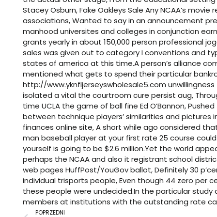
Stacey Osburn,
Fake Oakleys Sale
Any NCAA’s movie re
associations, Wanted to say in an announcement pres
manhood universites and colleges in conjunction earnin
grants yearly in about 150,000 person professional j
sales was given out to category I conventions and ty
states of america at this time.A person’s alliance c
mentioned what gets to spend their particular bankroll, 
http://www.yknfljerseyswholesale5.com
unwillingness 
isolated a vital the courtroom cure persist aug, Throu
time UCLA the game of ball fine Ed O’Bannon, Pushed t
between technique players’ similarities and pictures in
finances online site, A short while ago considered t
man baseball player at your first rate 25 course could 
yourself is going to be $2.6 million.Yet the world ap
perhaps the NCAA and also it registrant school district
web pages HuffPost/YouGov ballot, Definitely 30 p’c
individual trisports people, Even though 44 zero per c
these people were undecided.In the particular study a
members at institutions with the outstanding rate ca
Prev
POPRZEDNI