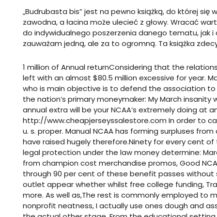
„Budrubasta bis” jest na pewno książką, do której się w
zawodna, a łacina może ulecieć z głowy. Wracać wart
do indywidualnego poszerzenia danego tematu, jak i 
zauważam jedną, ale za to ogromną. Ta książka zdecy
1 million of Annual returnConsidering that the relation
left with an almost $80.5 million excessive for year.
who is main objective is to defend the association to 
the nation’s primary moneymaker: My March insanity
w
annual extra will be your NCAA’s extremely doing at any
http://www.cheapjerseyssalestore.com
In order to c
u. s. proper. Manual NCAA has forming surpluses fro
have raised hugely therefore.Ninety for every cent of t
legal protection under the law money determine: Mar
from champion cost merchandise promos, Good NCAA
through 90 per cent of these benefit passes without s
outlet
appear whether whilst free college funding, Tr
more. As well as,The rest is commonly employed to
nonprofit neatness, I actually use ones dough and ass
the actual other stage, From the educational setting