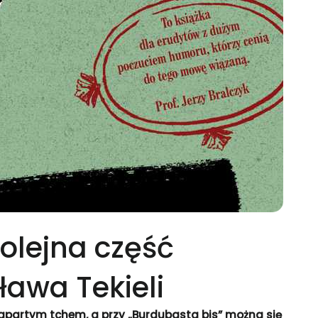
kolejna część
ława Tekieli
z zapartym tchem, a przy „Burdubasta bis” można się