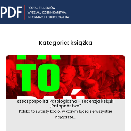
Skip
Mai
to
content
Me
Kategoria: książka
Strona
Strona
Strona
Strona
Strona
Rzeczpospolita Patologiczna – recenzja książki
„Patopaństwo”
Polska to swoisty kocioł, w którym łączą się wszystkie
najgorsze...