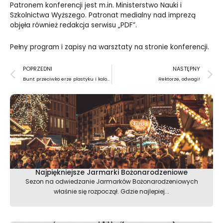
Patronem konferencji jest m.in. Ministerstwo Nauki i
Szkolnictwa Wyższego. Patronat medialny nad imprezą
objęła również redakcja serwisu
„
PDF”.
Pełny program i zapisy na warsztaty na
stronie konferencji
.
Prev
N
POPRZEDNI
NASTĘPNY
Bunt przeciwko erze plastyku i kolorowych ekranów
Rektorze, odwagi!
Najpiękniejsze Jarmarki Bożonarodzeniowe
Sezon na odwiedzanie Jarmarków Bożonarodzeniowych
właśnie się rozpoczął. Gdzie najlepiej...