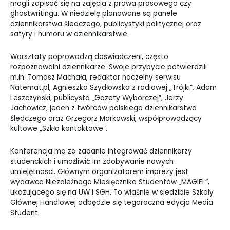
mogli zapisać się na zajęcia z prawa prasowego czy
ghostwritingu. W niedzielę planowane są panele
dziennikarstwa śledczego, publicystyki politycznej oraz
satyry i humoru w dziennikarstwie.
Warsztaty poprowadzą doświadczeni, często
rozpoznawalni dziennikarze. Swoje przybycie potwierdzili
m.in. Tomasz Machała, redaktor naczelny serwisu
Natemat.pl, Agnieszka Szydłowska z radiowej „Trójki”, Adam
Leszczyński, publicysta „Gazety Wyborczej”, Jerzy
Jachowicz, jeden z twórców polskiego dziennikarstwa
śledczego oraz Grzegorz Markowski, współprowadzący
kultowe „Szkło kontaktowe”.
Konferencja ma za zadanie integrować dziennikarzy
studenckich i umożliwić im zdobywanie nowych
umiejętności. Głównym organizatorem imprezy jest
wydawca Niezależnego Miesięcznika Studentów „MAGIEL”,
ukazującego się na UW i SGH. To właśnie w siedzibie Szkoły
Głównej Handlowej odbędzie się tegoroczna edycja Media
Student.