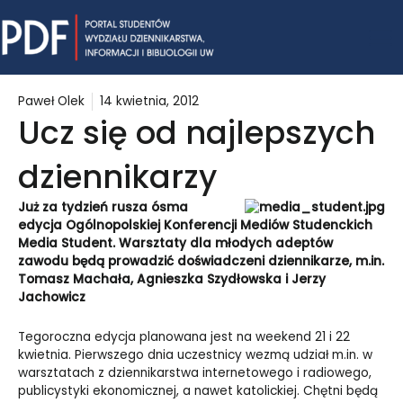
Skip
Mai
to
content
Me
Paweł Olek
14 kwietnia, 2012
Ucz się od najlepszych
dziennikarzy
Już za tydzień rusza ósma
edycja Ogólnopolskiej Konferencji Mediów Studenckich
Media Student. Warsztaty dla młodych adeptów
zawodu będą prowadzić doświadczeni dziennikarze, m.in.
Tomasz Machała, Agnieszka Szydłowska i Jerzy
Jachowicz
Tegoroczna edycja planowana jest na weekend 21 i 22
kwietnia. Pierwszego dnia uczestnicy wezmą udział m.in. w
warsztatach z dziennikarstwa internetowego i radiowego,
publicystyki ekonomicznej, a nawet katolickiej. Chętni będą