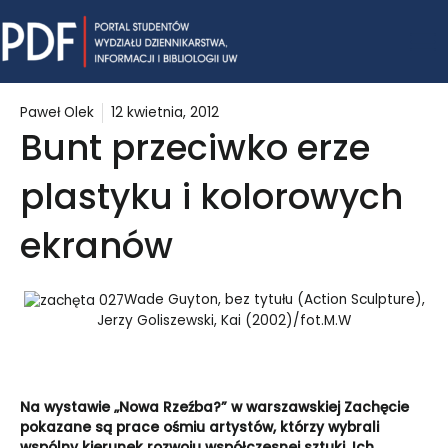
Skip
Mai
to
content
Me
Paweł Olek
12 kwietnia, 2012
Bunt przeciwko erze
plastyku i kolorowych
ekranów
Wade Guyton, bez tytułu (Action Sculpture),
Jerzy Goliszewski, Kai (2002)/fot.M.W
Na wystawie „Nowa Rzeźba?” w warszawskiej Zachęcie
pokazane są prace ośmiu artystów, którzy wybrali
wspólny kierunek rozwoju współczesnej sztuki. Ich