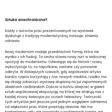
Sztuka anachroniczna?
Każdy z autorów prac prezentowanych na wystawie
dyskutuje z tradycją modernistyczną, ironizuje, zmienia,
odnawia.
Nowy modernizm nadaje przedmiotom formę, która nie
wynika z ich funkcji. Ta cecha stawia nowy nurt w widocznej
opozycji do modernizmu. Odwołując się do historii i czasu,
wykorzystuje to, co napotkane, zastane czy ponownie
odkryte. W dzisiejszych czasach, gdy współcześni artyści
bardzo często korzystają z tzw. nowych mediów, rzadko ma
się okazję zobaczyć wystawę skupioną na już zapomnianych
obiektach rzeźbiarskich. Dobrze w końcu obejrzeć w galerii
sztuki współczesnej ekspozycję, na której nie atakują nas z
każdej strony świecące po oczach telewizory. Twórczość
tych artystów jest jeszcze pod jednym względem odmienna
od większości prac, które powstają obecnie. Nie ma
konkretnego celu, nie opowiada o problemach świata, nie