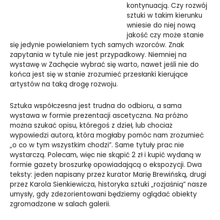
kontynuacją. Czy rozwój
sztuki w takim kierunku
wniesie do niej nową
jakość czy może stanie
się jedynie powielaniem tych samych wzorców. Znak
zapytania w tytule nie jest przypadkowy. Niemniej na
wystawę w Zachęcie wybrać się warto, nawet jeśli nie do
końca jest się w stanie zrozumieć przesłanki kierujące
artystów na taką drogę rozwoju.
Sztuka współczesna jest trudna do odbioru, a sama
wystawa w formie prezentacji ascetyczna. Na próżno
można szukać opisu, któregoś z dzieł, lub chociaż
wypowiedzi autora, która mogłaby pomóc nam zrozumieć
„o co w tym wszystkim chodzi”. Same tytuły prac nie
wystarczą. Polecam, więc nie skąpić 2 zł i kupić wydaną w
formie gazety broszurkę opowiadającą o ekspozycji. Dwa
teksty: jeden napisany przez kurator Marię Brewińską, drugi
przez Karola Sienkiewicza, historyka sztuki „rozjaśnią” nasze
umysły, gdy zdezorientowani będziemy oglądać obiekty
zgromadzone w salach galerii.