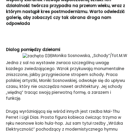
działalność twórcza przypadła na przełom wieku, wraz z
którym nastąpił kres postmodernizmu. Warto odwiedzić
galerię, aby zobaczyć czy tak obrana droga nam
odpowiada
Dialog pomiędzy dziełami
Monika Sosnowska, „Schody”/fot.M.W
Jedna z sal na wystawie zwraca szczególną uwagę
każdego zwiedzającego. Wzrok przykuwają monumentalne
zniszczone, jakby przygniecione stropem schody. Praca
polskiej artystki, Moniki Sosnowskiej, odwołuje się do upływu
czasu, który nie oszczędza nawet architektury. Jej schody
„więdną” tracąc swoją pierwotną formę, a zarazem i
funkcję.
Drugą wyróżniającą się wśród innych jest rzeźba Mai-Thu
Perret i Ligii Dias. Prosta figura kobieca ćwicząc trzyma w
ręku neonowe koło hula-hop. Już sam tytuł rzeźby „Wróżka
Elektryczność” pochodzący z modernistycznego hymnu