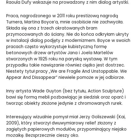
Raoula Dufy wskazuje na prowadzony z nim dialog artystki.
Praca, nagrodzonego w 2011 roku prestiżową nagrodą
Turnera, Martina Boyce’a, mnie osobiście nie zachwyciła.
Składa się ona z trzech okratowanych bram
przymocowanych do ściany. Nie do końca odkryłam ukryty
w instalacji dialog podjęty z modernizmem. Boyce w swoich
pracach często wykorzystuje kubistyczną formę
betonowych drzew artystów Jana i Joela Martelów
stworzonych w 1925 roku na paryską wystawę. W tym
przypadku takie nawiązanie również ciężko jest dostrzec.
Niestety tytuł pracy „We are Fragile And Unstoppable. We
Appear And Dissappear” niewiele pomoże w jej odbiorze.
Inny artysta Wade Guyton (bez tytułu, Action Sculpture)
bawi się formą mebli pozbawiając je siedzisk oraz oparć i
tworząc obiekty złożone jedynie z chromowanych rurek.
Interesujący wizualnie pomysł miał Jerzy Goliszewski (Kai,
2009), który stworzył dwuwymiarowy relief złożony z
zagiętych papierowych modułów, przypominający niejako
mozaikę. Bezsprzecznie cieszy oko.