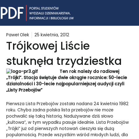
Skip
Mai
to
content
Me
Paweł Olek
25 kwietnia, 2012
Trójkowej Liście
stuknęła trzydziestka
Ten rok należy do radiowej
„Trójki”. Stacja świętuje dwie okrągłe rocznice: 50-lecie
działalności i 30-lecie najpopularniejszej audycji czyli
„Listy Przebojów”
Pierwsza Lista Przebojów została nadana 24 kwietnia 1982
roku. Chyba żadna polska lista przebojów nie może
pochwalić się taką historią. Nadużywane dziś słowo
„kultowa”, w tym wypadku pasuje idealnie. Lista Przebojów
„Trójki” już od pierwszych notowań cieszyła się dużą
popularnością. Przede wszystkim wśród młodych ludzi, dla