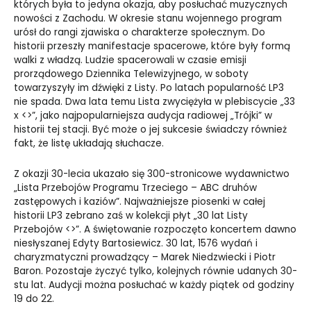
których była to jedyna okazja, aby posłuchać muzycznych
nowości z Zachodu. W okresie stanu wojennego program
urósł do rangi zjawiska o charakterze społecznym. Do
historii przeszły manifestacje spacerowe, które były formą
walki z władzą. Ludzie spacerowali w czasie emisji
prorządowego Dziennika Telewizyjnego, w soboty
towarzyszyły im dźwięki z Listy. Po latach popularność LP3
nie spada. Dwa lata temu Lista zwyciężyła w plebiscycie „33
x <>”, jako najpopularniejsza audycja radiowej „Trójki” w
historii tej stacji. Być może o jej sukcesie świadczy również
fakt, że listę układają słuchacze.
Z okazji 30-lecia ukazało się 300-stronicowe wydawnictwo
„Lista Przebojów Programu Trzeciego – ABC druhów
zastępowych i kaziów”. Najważniejsze piosenki w całej
historii LP3 zebrano zaś w kolekcji płyt „30 lat Listy
Przebojów <>”. A świętowanie rozpoczęto koncertem dawno
niesłyszanej Edyty Bartosiewicz. 30 lat, 1576 wydań i
charyzmatyczni prowadzący – Marek Niedzwiecki i Piotr
Baron. Pozostaje życzyć tylko, kolejnych równie udanych 30-
stu lat. Audycji można posłuchać w każdy piątek od godziny
19 do 22.