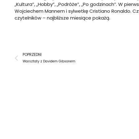
„Kultura”, „Hobby”, „Podróże”, „Po godzinach”. W pi
Wojciechem Mannem i sylwetkę Cristiano Ronaldo. Czy 
czytelników – najbliższe miesiące pokażą.
Prev
POPRZEDNI
Warsztaty z Davidem Gibsonem