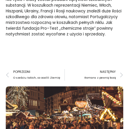
substancji. W koszulkach reprezentacji Niemiec, Włoch,
Hiszpanii, Ukrainy, Francji i Rosji naukowcy znaleźli duże ilości
szkodliwego dla zdrowia ołowiu, natomiast Portugalczycy
mistrzostwa rozpoczną w koszulkach pełnych niklu. Jak
twierdzi fundacja Pro–Test „chemiczne stroje” powinny
natychmiast zostać wycofane z użycia i sprzedaży.
Prev
N
POPRZEDNI
NASTĘPNY
O sześciu takich, co ocalili Ziemię
Romans z pewną kozą