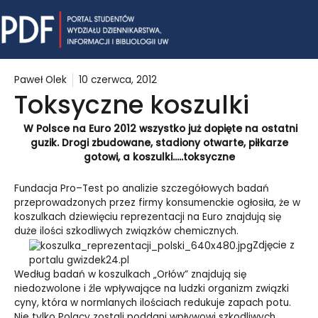
Skip
Mai
to
content
Me
Paweł Olek
10 czerwca, 2012
Toksyczne koszulki
W Polsce na Euro 2012 wszystko już dopięte na ostatni
guzik. Drogi zbudowane, stadiony otwarte, piłkarze
gotowi, a koszulki…..toksyczne
Fundacja Pro–Test po analizie szczegółowych badań
przeprowadzonych przez firmy konsumenckie ogłosiła, że w
koszulkach dziewięciu reprezentacji na Euro znajdują się
duże ilości szkodliwych związków chemicznych.
Zdjęcie z
portalu gwizdek24.pl
Według badań w koszulkach „Orłów” znajdują się
niedozwolone i źle wpływające na ludzki organizm związki
cyny, która w normlanych ilościach redukuje zapach potu.
Nie tylko Polacy zostali poddani wpływowi szkodliwych