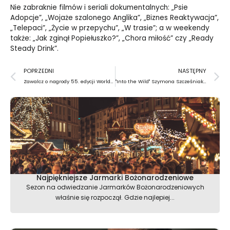
Nie zabraknie filmów i seriali dokumentalnych: „Psie
Adopcje”, „Wojaże szalonego Anglika”, „Biznes Reaktywacja”,
„Telepaci”, „Życie w przepychu”, „W trasie”; a w weekendy
także: „Jak zginął Popiełuszko?”, „Chora miłość” czy „Ready
Steady Drink”.
Prev
N
POPRZEDNI
NASTĘPNY
Zawalcz o nagrody 55. edycji World Press Photo!
"Into the Wild" Szymona Szcześniaka w Leica Gallery Warszawa
Najpiękniejsze Jarmarki Bożonarodzeniowe
Sezon na odwiedzanie Jarmarków Bożonarodzeniowych
właśnie się rozpoczął. Gdzie najlepiej...