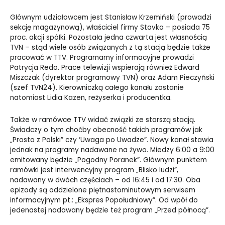
Głównym udziałowcem jest Stanisław Krzemiński (prowadzi
sekcję magazynową), właściciel firmy Stavka – posiada 75
proc. akcji spółki. Pozostała jedna czwarta jest własnością
TVN – stąd wiele osób związanych z tą stacją będzie także
pracować w TTV. Programamy informacyjne prowadzi
Patrycja Redo. Prace telewizji wspierają również Edward
Miszczak (dyrektor programowy TVN) oraz Adam Pieczyński
(szef TVN24). Kierowniczką całego kanału zostanie
natomiast Lidia Kazen, reżyserka i producentka.
Także w ramówce TTV widać związki ze starszą stacją.
Świadczy o tym choćby obecność takich programów jak
„Prosto z Polski” czy ‘Uwaga po Uwadze”. Nowy kanał stawia
jednak na programy nadawane na żywo. Miedzy 6:00 a 9:00
emitowany będzie „Pogodny Poranek”. Głównym punktem
ramówki jest interwencyjny program „Blisko ludzi”,
nadawany w dwóch częściach – od 16:45 i od 17:30. Oba
epizody są oddzielone piętnastominutowym serwisem
informacyjnym pt.: „Ekspres Popołudniowy”. Od wpół do
jedenastej nadawany będzie też program „Przed północą”.