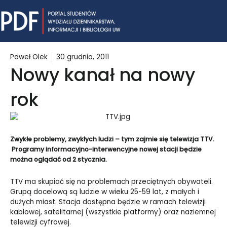
Skip
Mai
to
content
Me
Paweł Olek
30 grudnia, 2011
Nowy kanał na nowy
rok
Zwykłe problemy, zwykłych ludzi – tym zajmie się telewizja TTV.
Programy informacyjno-interwencyjne nowej stacji będzie
można oglądać od 2 stycznia.
TTV ma skupiać się na problemach przeciętnych obywateli.
Grupą docelową są ludzie w wieku 25-59 lat, z małych i
dużych miast. Stacja dostępna będzie w ramach telewizji
kablowej, satelitarnej (wszystkie platformy) oraz naziemnej
telewizji cyfrowej.