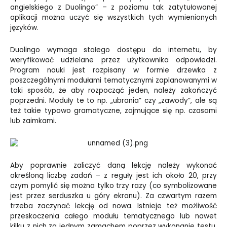
angielskiego z Duolingo” – z poziomu tak zatytułowanej
aplikacji można uczyć się wszystkich tych wymienionych
języków.
Duolingo wymaga stałego dostępu do internetu, by
weryfikować udzielane przez użytkownika odpowiedzi.
Program nauki jest rozpisany w formie drzewka z
poszczególnymi modułami tematycznymi zaplanowanymi w
taki sposób, że aby rozpocząć jeden, należy zakończyć
poprzedni. Moduły te to np. „ubrania” czy „zawody”, ale są
też takie typowo gramatyczne, zajmujące się np. czasami
lub zaimkami.
Aby poprawnie zaliczyć daną lekcję należy wykonać
określoną liczbę zadań – z reguły jest ich około 20, przy
czym pomylić się można tylko trzy razy (co symbolizowane
jest przez serduszka u góry ekranu). Za czwartym razem
trzeba zaczynać lekcję od nowa. Istnieje też możliwość
przeskoczenia całego modułu tematycznego lub nawet
kilku z nich za jednym zamachem poprzez wykonanie testu,