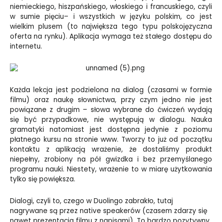
niemieckiego, hiszpańskiego, włoskiego i francuskiego, czyli
w sumie pięciu– i wszystkich w języku polskim, co jest
wielkim plusem (to największa tego typu polskojęzyczna
oferta na rynku). Aplikacja wymaga też stałego dostępu do
internetu.
Każda lekcja jest podzielona na dialog (czasami w formie
filmu) oraz naukę słownictwa, przy czym jedno nie jest
powiązane z drugim – słowa wybrane do ćwiczeń wydają
się być przypadkowe, nie występują w dialogu. Nauka
gramatyki natomiast jest dostępna jedynie z poziomu
płatnego kursu na stronie www. Tworzy to już od początku
kontaktu z aplikacją wrażenie, że dostaliśmy produkt
niepełny, zrobiony na pół gwizdka i bez przemyślanego
programu nauki. Niestety, wrażenie to w miarę użytkowania
tylko się powiększa.
Dialogi, czyli to, czego w Duolingo zabrakło, tutaj
nagrywane są przez native speakerów (czasem
zdarzy się
nawet prezentacja filmu z napisami). To bardzo pozytywny