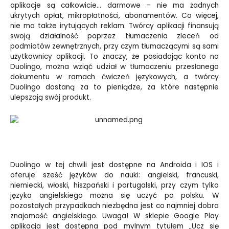
aplikacje są całkowicie… darmowe – nie ma żadnych
ukrytych opłat, mikropłatności, abonamentów. Co więcej,
nie ma także irytujących reklam. Twórcy aplikacji finansują
swoją działalność poprzez tłumaczenia zleceń od
podmiotów zewnętrznych, przy czym tłumaczącymi są sami
użytkownicy aplikacji. To znaczy, że posiadając konto na
Duolingo, można wziąć udział w tłumaczeniu przesłanego
dokumentu w ramach ćwiczeń językowych, a twórcy
Duolingo dostaną za to pieniądze, za które następnie
ulepszają swój produkt.
Duolingo w tej chwili jest dostępne na Androida i IOS i
oferuje sześć języków do nauki: angielski, francuski,
niemiecki, włoski, hiszpański i portugalski, przy czym tylko
języka angielskiego można się uczyć po polsku. W
pozostałych przypadkach niezbędna jest co najmniej dobra
znajomość angielskiego. Uwaga! W sklepie Google Play
aplikacja jest dostępna pod mylnym tytułem „Ucz się