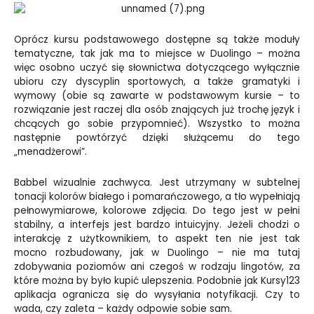
Oprócz kursu podstawowego dostępne są także moduły
tematyczne, tak jak ma to miejsce w Duolingo – można
więc osobno uczyć się słownictwa dotyczącego wyłącznie
ubioru czy dyscyplin sportowych, a także gramatyki i
wymowy (obie są zawarte w podstawowym kursie – to
rozwiązanie jest raczej dla osób znających już trochę język i
chcących go sobie przypomnieć). Wszystko to można
następnie powtórzyć dzięki służącemu do tego
„menadżerowi”.
Babbel wizualnie zachwyca. Jest utrzymany w subtelnej
tonacji kolorów białego i pomarańczowego, a tło wypełniają
pełnowymiarowe, kolorowe zdjęcia. Do tego jest w pełni
stabilny, a interfejs jest bardzo intuicyjny. Jeżeli chodzi o
interakcję z użytkownikiem, to aspekt ten nie jest tak
mocno rozbudowany, jak w Duolingo – nie ma tutaj
zdobywania poziomów ani czegoś w rodzaju lingotów, za
które można by było kupić ulepszenia. Podobnie jak Kursy123
aplikacja ogranicza się do wysyłania notyfikacji. Czy to
wada, czy zaleta – każdy odpowie sobie sam.