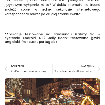
ma sensu płacić horrendalnych pieniędzy szkołom
językowym wyłącznie za to? W dobie Internetu nie trudno
znaleźć sobie w jednej sekundzie internetowego
korespondenta nawet po drugiej stronie świata.
*Aplikacje testowane na Samsungu Galaxy S2, w
systemie Android 4.1.2 Jelly Bean; testowane języki:
angielski, francuski, portugalski
Prev
N
POPRZEDNI
NASTĘPNY
Jazdów – inna twarz Warszawy
5 x najbardziej obraźliwych reklam