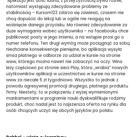
Aplikacja jest dość ładna, z przejrzystością bywa różnie,
natomiast występują
zdecydowane problemy ze
stabilnością – Kursom123 zdarza się zawiesić, czasem nie
chcą dopuścić do lekcji lub w ogóle nie reagują na
wciśnięcie danego przycisku. Ma również zdecydowanie za
duże wymagania wobec użytkownika – na facebooku chce
publikować posty w jego imieniu, a na wstępie prosi go o
numer telefonu. Ten drugi wymóg może pociągnąć za sobą
niechciane konsekwencje pieniężne, bo aplikacja wysyła
smsa płatnego w odbiorze za udział w kursie na stronie
www, którego można nawet nie zobaczyć na oczy. Wina
leży częściowo po stronie sieci Play, która „wrabia” nowych
użytkowników aplikacji w uczestnictwo w kursie na stronie
www za niecałe 5 zł tygodniowo. Wszystko to jednak z
powodu agresywnej promocji drugiego, płatnego produktu
firmy. Niestety, to w połączeniu z wyżej wymienionymi
mankamentami w programie nauki dyskwalifikuje rodzimy
produkt, choć nadal jest to najszersza oferta na rynku dla
osób chcących uczyć się obcych języków po polsku.