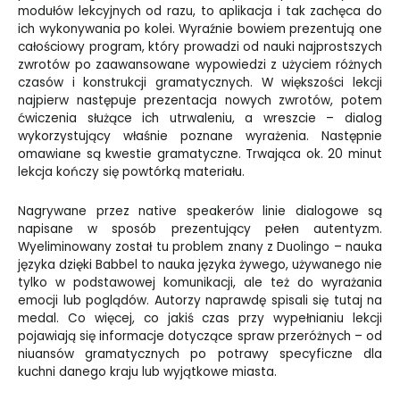
modułów lekcyjnych od razu, to aplikacja i tak zachęca do
ich wykonywania po kolei. Wyraźnie bowiem prezentują one
całościowy program, który prowadzi od nauki najprostszych
zwrotów po zaawansowane wypowiedzi z użyciem różnych
czasów i konstrukcji gramatycznych. W większości lekcji
najpierw następuje prezentacja nowych zwrotów, potem
ćwiczenia służące ich utrwaleniu, a wreszcie – dialog
wykorzystujący właśnie poznane wyrażenia. Następnie
omawiane są kwestie gramatyczne. Trwająca ok. 20 minut
lekcja kończy się powtórką materiału.
Nagrywane przez native speakerów linie dialogowe są
napisane w sposób prezentujący pełen autentyzm.
Wyeliminowany został tu problem znany z Duolingo – nauka
języka dzięki Babbel to nauka języka żywego, używanego nie
tylko w podstawowej komunikacji, ale też do wyrażania
emocji lub poglądów. Autorzy naprawdę spisali się tutaj na
medal. Co więcej, co jakiś czas przy wypełnianiu lekcji
pojawiają się informacje dotyczące spraw przeróżnych – od
niuansów gramatycznych po potrawy specyficzne dla
kuchni danego kraju lub wyjątkowe miasta.