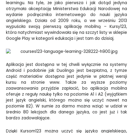
learningu. Na tyle, że jako pierwsza i jak dotąd jedyna
otrzymała akceptację Ministerstwa Edukacji Narodowej na
wydanie podręcznika internetowego do nauki języka
angielskiego. Działa od 2009 roku, a we wrześniu 2013
wypuściła swoją pierwszą aplikację mobilną – Kursy123,
która natychmiast wywindowała się na szczyt listy w sklepie
Google Play w kategorii edukacja i jest tam do dzisiaj.
Aplikacja jest dostępna w tej chwili wyłącznie na systemy
Android i podobnie jak Duolingo jest bezpłatna, z tymże
część materiałów dostępna jest jedynie w płatnej wersji
kursu na stronie www. Także za wyższe poziomy
zaawansowania przyjdzie zapłacić, bo aplikacja mobilna
oferuje z reguły naukę tylko na poziomie A1 i A2 (wyjątkiem
jest język angielski, którego można się uczyć nawet na
poziomie B2). W sumie za darmo można wziąć w udział w
średnio 80 lekcjach dla danego języka, co jest już i tak
bardzo zadowalające.
Dzięki Kursom123 można uczyć się języka angielskiego,