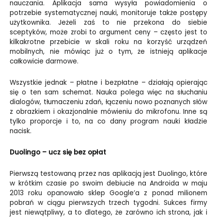
nauczania. Aplikacja sama wysyła powiadomienia o
potrzebie systematycznej nauki, monitoruje także postępy
użytkownika. Jeżeli zaś to nie przekona do siebie
sceptyków, może zrobi to argument ceny –
często jest to
kilkakrotne przebicie w skali roku na korzyść urządzeń
mobilnych, nie mówiąc już o tym, że istnieją aplikacje
całkowicie darmowe.
Wszystkie jednak – płatne i bezpłatne – działają opierając
się o ten sam schemat. Nauka polega więc na słuchaniu
dialogów, tłumaczeniu zdań, łączeniu nowo poznanych słów
z obrazkiem i okazjonalnie mówieniu do mikrofonu. Inne są
tylko proporcje i to, na co dany program nauki kładzie
nacisk.
Duolingo – ucz się bez opłat
Pierwszą testowaną przez nas aplikacją jest Duolingo, które
w krótkim czasie po swoim debiucie na Androida w maju
2013 roku opanowało sklep Google’a z ponad milionem
pobrań w ciągu pierwszych trzech tygodni. Sukces firmy
jest niewątpliwy, a to dlatego, że zarówno ich strona, jak i