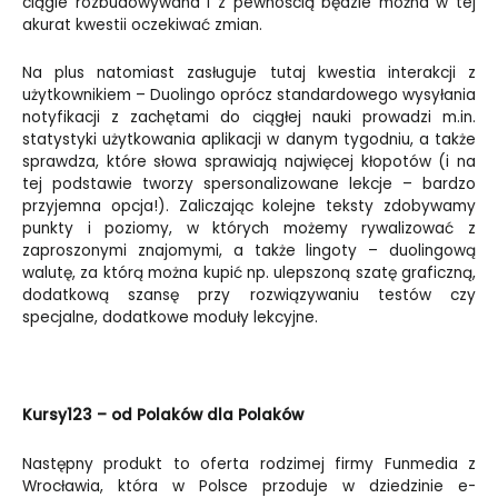
ciągle rozbudowywana i z pewnością będzie można w tej
akurat kwestii oczekiwać zmian.
Na plus natomiast zasługuje tutaj kwestia interakcji z
użytkownikiem – Duolingo oprócz standardowego wysyłania
notyfikacji z zachętami do ciągłej nauki prowadzi m.in.
statystyki użytkowania aplikacji w danym tygodniu, a także
sprawdza, które słowa sprawiają najwięcej kłopotów (i na
tej podstawie tworzy spersonalizowane lekcje – bardzo
przyjemna opcja!). Zaliczając kolejne teksty zdobywamy
punkty i poziomy, w których możemy rywalizować z
zaproszonymi znajomymi, a także lingoty – duolingową
walutę, za którą można kupić np. ulepszoną szatę graficzną,
dodatkową szansę przy rozwiązywaniu testów czy
specjalne, dodatkowe moduły lekcyjne.
Kursy123 – od Polaków dla Polaków
Następny produkt to oferta rodzimej firmy Funmedia z
Wrocławia, która w Polsce przoduje w dziedzinie e-