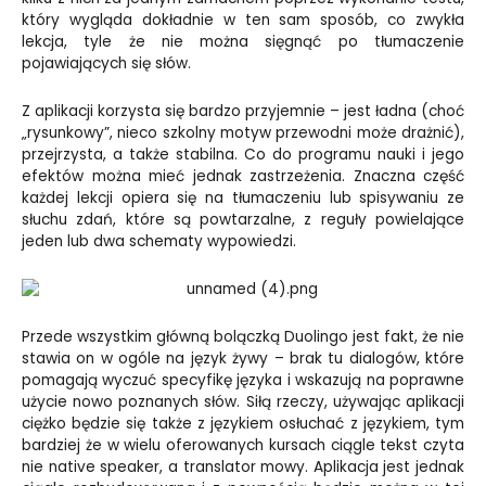
który wygląda dokładnie w ten sam sposób, co zwykła
lekcja, tyle że nie można sięgnąć po tłumaczenie
pojawiających się słów.
Z aplikacji korzysta się bardzo przyjemnie – jest ładna (choć
„rysunkowy”, nieco szkolny motyw przewodni może drażnić),
przejrzysta, a także stabilna. Co do programu nauki i jego
efektów można mieć jednak zastrzeżenia. Znaczna część
każdej lekcji opiera się na tłumaczeniu lub spisywaniu ze
słuchu zdań, które są powtarzalne, z reguły powielające
jeden lub dwa schematy wypowiedzi.
Przede wszystkim główną bolączką Duolingo jest fakt, że nie
stawia on w ogóle na język żywy – brak tu dialogów, które
pomagają wyczuć specyfikę języka i wskazują na poprawne
użycie nowo poznanych słów. Siłą rzeczy, używając aplikacji
ciężko będzie się także z językiem osłuchać z językiem, tym
bardziej że w wielu oferowanych kursach ciągle tekst czyta
nie native speaker, a translator mowy. Aplikacja jest jednak