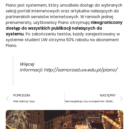
Piano jest systemem, który umożliwia dostęp do wybranych
sekcji portali internetowych oraz artykułów należących do
partnerskich serwisów internetowych. W ramach jednej
prenumeraty, użytkownicy Piano otrzymują
nieograniczony
dostęp do wszystkich publikacji należących do
systemu
. Po zakończeniu testów, każdy zarejestrowany w
systemie student UW otrzyma 50% rabatu na abonament
Piano.
Więcej
informacji:
http://samorzad.uw.edu.pl/piano/
Prev
N
POPRZEDNI
NASTĘPNY
Pod osłoną nocy
Retrospekcja czy autoportret Stefana Arczyńskiego