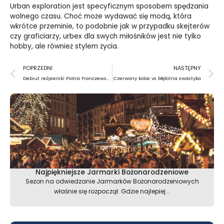
Urban exploration jest specyficznym sposobem spędzania
wolnego czasu. Choć może wydawać się modą, która
wkrótce przeminie, to podobnie jak w przypadku skejterów
czy graficiarzy, urbex dla swych miłośników jest nie tylko
hobby, ale również stylem życia.
Prev
N
POPRZEDNI
NASTĘPNY
Debiut reżyserski Piotra Fronczewskiego
Czerwony kolos vs błękitna swastyka
Najpiękniejsze Jarmarki Bożonarodzeniowe
Sezon na odwiedzanie Jarmarków Bożonarodzeniowych
właśnie się rozpoczął. Gdzie najlepiej...