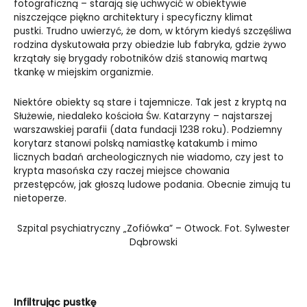
fotograficzną – starają się uchwycić w obiektywie
niszczejące piękno architektury i specyficzny klimat
pustki. Trudno uwierzyć, że dom, w którym kiedyś szczęśliwa
rodzina dyskutowała przy obiedzie lub fabryka, gdzie żywo
krzątały się brygady robotników dziś stanowią martwą
tkankę w miejskim organizmie.
Niektóre obiekty są stare i tajemnicze. Tak jest z kryptą na
Służewie, niedaleko kościoła Św. Katarzyny – najstarszej
warszawskiej parafii (data fundacji 1238 roku). Podziemny
korytarz stanowi polską namiastkę katakumb i mimo
licznych badań archeologicznych nie wiadomo, czy jest to
krypta masońska czy raczej miejsce chowania
przestępców, jak głoszą ludowe podania. Obecnie zimują tu
nietoperze.
Szpital psychiatryczny „Zofiówka” – Otwock. Fot. Sylwester
Dąbrowski
Infiltrując pustkę