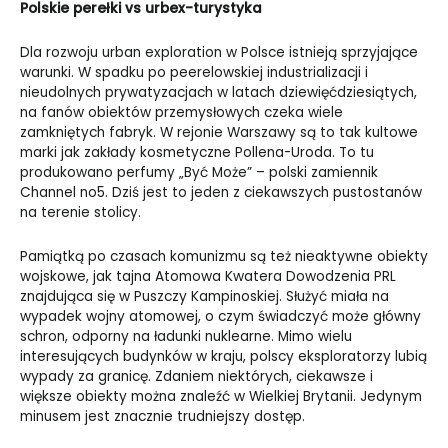
Polskie perełki vs urbex-turystyka
Dla rozwoju urban exploration w Polsce istnieją sprzyjające
warunki. W spadku po peerelowskiej industrializacji i
nieudolnych prywatyzacjach w latach dziewięćdziesiątych,
na fanów obiektów przemysłowych czeka wiele
zamkniętych fabryk. W rejonie Warszawy są to tak kultowe
marki jak zakłady kosmetyczne Pollena-Uroda. To tu
produkowano perfumy „Być Może” – polski zamiennik
Channel no5. Dziś jest to jeden z ciekawszych pustostanów
na terenie stolicy.
Pamiątką po czasach komunizmu są też nieaktywne obiekty
wojskowe, jak tajna Atomowa Kwatera Dowodzenia PRL
znajdująca się w Puszczy Kampinoskiej. Służyć miała na
wypadek wojny atomowej, o czym świadczyć może główny
schron, odporny na ładunki nuklearne. Mimo wielu
interesujących budynków w kraju, polscy eksploratorzy lubią
wypady za granicę. Zdaniem niektórych, ciekawsze i
większe obiekty można znaleźć w Wielkiej Brytanii. Jedynym
minusem jest znacznie trudniejszy dostęp.