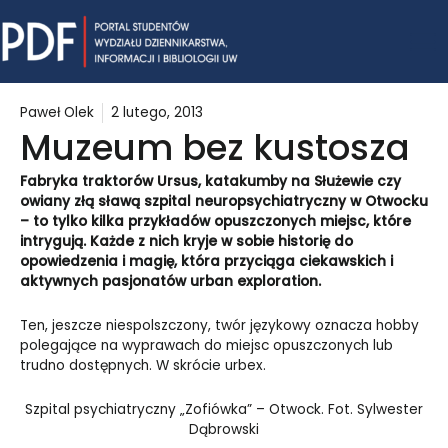
Skip
Mai
to
content
Me
Paweł Olek
2 lutego, 2013
Muzeum bez kustosza
Fabryka traktorów Ursus, katakumby na Służewie czy
owiany złą sławą szpital neuropsychiatryczny w Otwocku
– to tylko kilka przykładów opuszczonych miejsc, które
intrygują. Każde z nich kryje w sobie historię do
opowiedzenia i magię, która przyciąga ciekawskich i
aktywnych pasjonatów urban exploration.
Ten, jeszcze niespolszczony, twór językowy oznacza hobby
polegające na wyprawach do miejsc opuszczonych lub
trudno dostępnych. W skrócie urbex.
Szpital psychiatryczny „Zofiówka” – Otwock. Fot. Sylwester
Dąbrowski