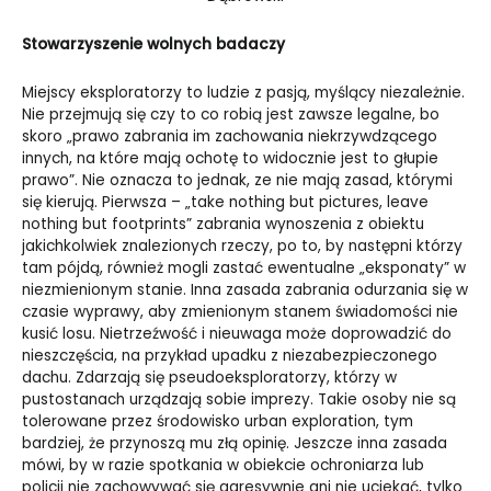
Stowarzyszenie wolnych badaczy
Miejscy eksploratorzy to ludzie z pasją, myślący niezależnie.
Nie przejmują się czy to co robią jest zawsze legalne, bo
skoro „prawo zabrania im zachowania niekrzywdzącego
innych, na które mają ochotę to widocznie jest to głupie
prawo”. Nie oznacza to jednak, ze nie mają zasad, którymi
się kierują. Pierwsza – „take nothing but pictures, leave
nothing but footprints” zabrania wynoszenia z obiektu
jakichkolwiek znalezionych rzeczy, po to, by następni którzy
tam pójdą, również mogli zastać ewentualne „eksponaty” w
niezmienionym stanie. Inna zasada zabrania odurzania się w
czasie wyprawy, aby zmienionym stanem świadomości nie
kusić losu. Nietrzeźwość i nieuwaga może doprowadzić do
nieszczęścia, na przykład upadku z niezabezpieczonego
dachu. Zdarzają się pseudoeksploratorzy, którzy w
pustostanach urządzają sobie imprezy. Takie osoby nie są
tolerowane przez środowisko urban exploration, tym
bardziej, że przynoszą mu złą opinię. Jeszcze inna zasada
mówi, by w razie spotkania w obiekcie ochroniarza lub
policji nie zachowywać się agresywnie ani nie uciekać, tylko