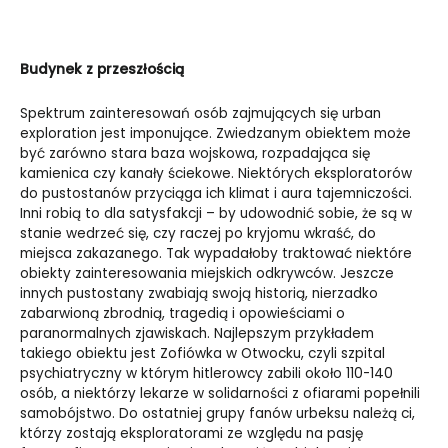
Budynek z przeszłością
Spektrum zainteresowań osób zajmujących się urban
exploration jest imponujące. Zwiedzanym obiektem może
być zarówno stara baza wojskowa, rozpadająca się
kamienica czy kanały ściekowe. Niektórych eksploratorów
do pustostanów przyciąga ich klimat i aura tajemniczości.
Inni robią to dla satysfakcji – by udowodnić sobie, że są w
stanie wedrzeć się, czy raczej po kryjomu wkraść, do
miejsca zakazanego. Tak wypadałoby traktować niektóre
obiekty zainteresowania miejskich odkrywców. Jeszcze
innych pustostany zwabiają swoją historią, nierzadko
zabarwioną zbrodnią, tragedią i opowieściami o
paranormalnych zjawiskach. Najlepszym przykładem
takiego obiektu jest Zofiówka w Otwocku, czyli szpital
psychiatryczny w którym hitlerowcy zabili około 110-140
osób, a niektórzy lekarze w solidarności z ofiarami popełnili
samobójstwo. Do ostatniej grupy fanów urbeksu należą ci,
którzy zostają eksploratorami ze względu na pasję