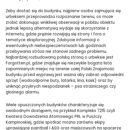
Żeby dostać się do budynku, najpierw osoba zajmująca się
urbeksem przeprowadza rozpoznanie terenu, co może
zrobić dokonując wnikliwej obserwacji w pobliżu obiektu
jednak lepszą alternatywą wydaje się skorzystanie z
internetu, gdzie prężnie rozwijają się strony i fora o
tematyce eksploracyjnej. Zdobycie informacji o
ewentualnych niebezpieczeństwach lub godzinach
przebywania stróża nie stanowi żadnego problemu.
Najbardziej rozbudowaną polską stroną o urbeksie jest
Forgotten.pl, gdzie znajduje się niezwykle bogata lista
zapomnianych miejsc na terenie całej Polski.Znajomość
budynku przed wyprawą jest ważna aby zabrać odpowiedni
sprzęt (wodoodporne buty, latarka, lina, kask) oraz by
uniknąć przykrych niespodzianek – psa strażniczego czy
głośnego alarmu.
Wiele opuszczonych budynków charakteryzuje się
swobodnym dostępem, na przykład Kompleks 7215 czyli
Kwatera Dowodzenia Atomowego PRL w Puszczy
Kampinoskiej, gdzie spotkać można zarówno ekipy
uprawiające paintball i ASG oraz miejscowych na spacerze