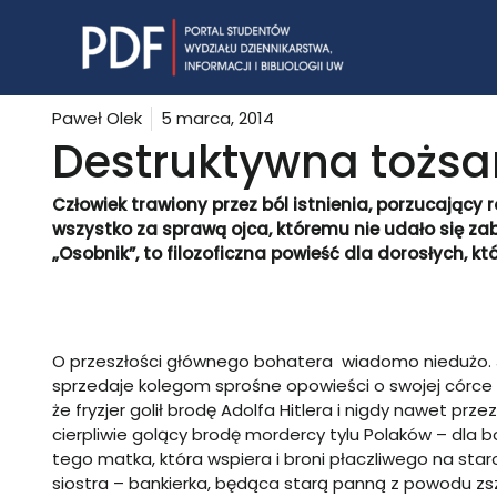
Skip
to
content
Paweł Olek
5 marca, 2014
Destruktywna tożs
Człowiek trawiony przez ból istnienia, porzucający 
wszystko za sprawą ojca, któremu nie udało się zab
„Osobnik”, to filozoficzna powieść dla dorosłych, kt
O przeszłości głównego bohatera wiadomo niedużo. Je
sprzedaje kolegom sprośne opowieści o swojej córce za 
że fryzjer golił brodę Adolfa Hitlera i nigdy nawet prze
cierpliwie golący brodę mordercy tylu Polaków – dla b
tego matka, która wspiera i broni płaczliwego na sta
siostra – bankierka, będąca starą panną z powodu zsza