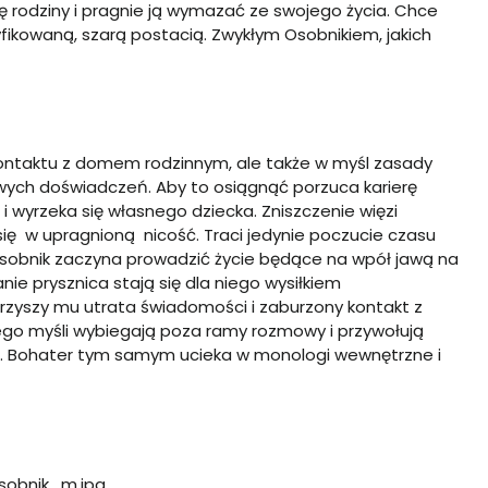
ę rodziny i pragnie ją wymazać ze swojego życia. Chce
tyfikowaną, szarą postacią. Zwykłym Osobnikiem, jakich
m kontaktu z domem rodzinnym, ale także w myśl zasady
wych doświadczeń. Aby to osiągnąć porzuca karierę
i wyrzeka się własnego dziecka. Zniszczenie więzi
ię w upragnioną nicość. Traci jedynie poczucie czasu
 Osobnik zaczyna prowadzić życie będące na wpół jawą na
nie prysznica stają się dla niego wysiłkiem
rzyszy mu utrata świadomości i zaburzony kontakt z
ego myśli wybiegają poza ramy rozmowy i przywołują
. Bohater tym samym ucieka w monologi wewnętrzne i