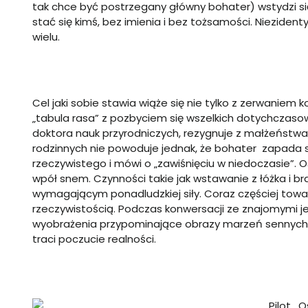
tak chce być postrzegany główny bohater) wstydzi si
stać się kimś, bez imienia i bez tożsamości. Nieziden
wielu.
Cel jaki sobie stawia wiąże się nie tylko z zerwanie
„tabula rasa” z pozbyciem się wszelkich dotychczaso
doktora nauk przyrodniczych, rezygnuje z małżeństwa 
rodzinnych nie powoduje jednak, że bohater zapada s
rzeczywistego i mówi o „zawiśnięciu w niedoczasie”.
wpół snem. Czynności takie jak wstawanie z łóżka i bra
wymagającym ponadludzkiej siły. Coraz częściej towa
rzeczywistością. Podczas konwersacji ze znajomymi j
wyobrażenia przypominające obrazy marzeń sennych
traci poczucie realności.