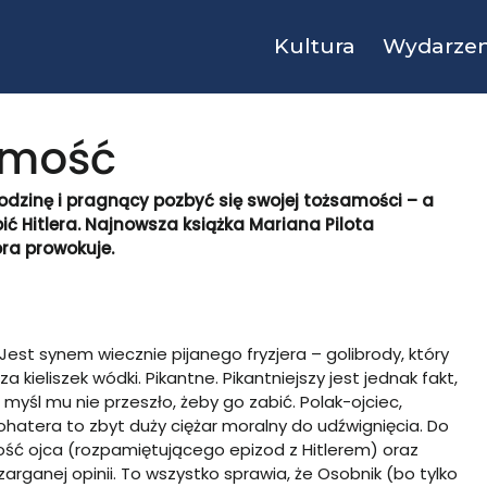
Kultura
Wydarzen
amość
rodzinę i pragnący pozbyć się swojej tożsamości – a
ić Hitlera. Najnowsza książka Mariana Pilota
óra prowokuje.
st synem wiecznie pijanego fryzjera – golibrody, który
kieliszek wódki. Pikantne. Pikantniejszy jest jednak fakt,
z myśl mu nie przeszło, żeby go zabić. Polak-ojciec,
ohatera to zbyt duży ciężar moralny do udźwignięcia. Do
rość ojca (rozpamiętującego epizod z Hitlerem) oraz
rganej opinii. To wszystko sprawia, że Osobnik (bo tylko