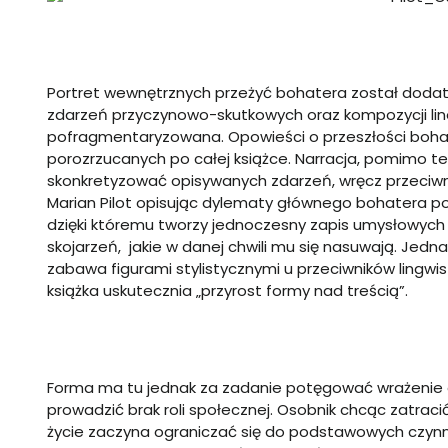
Portret wewnętrznych przeżyć bohatera został dodat
zdarzeń przyczynowo-skutkowych oraz kompozycji line
pofragmentaryzowana. Opowieści o przeszłości boha
porozrzucanych po całej książce. Narracja, pomimo t
skonkretyzować opisywanych zdarzeń, wręcz przeciwn
Marian Pilot opisując dylematy głównego bohatera po
dzięki któremu tworzy jednoczesny zapis umysłowych
skojarzeń, jakie w danej chwili mu się nasuwają. Jed
zabawa figurami stylistycznymi u przeciwników lingwis
książka uskutecznia „przyrost formy nad treścią”.
Forma ma tu jednak za zadanie potęgować wrażenie o
prowadzić brak roli społecznej. Osobnik chcąc zatracić
życie zaczyna ograniczać się do podstawowych czynnośc