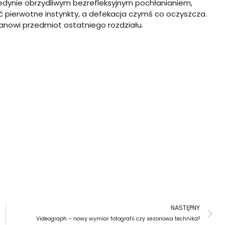
 jedynie obrzydliwym bezrefleksyjnym pochłanianiem,
ć pierwotne instynkty, a defekacja czymś co oczyszcza.
anowi przedmiot ostatniego rozdziału.
N
NASTĘPNY
Videograph – nowy wymiar fotografii czy sezonowa technika?