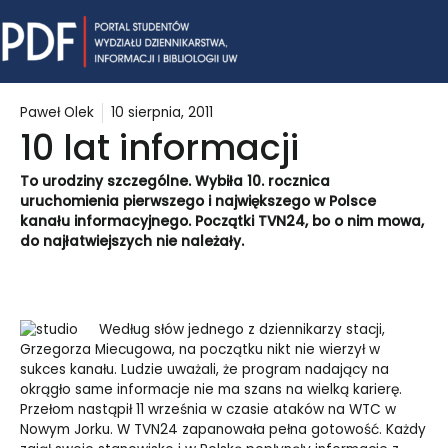
Skip
Mai
to
content
Me
Paweł Olek
10 sierpnia, 2011
10 lat informacji
To urodziny szczególne. Wybiła 10. rocznica
uruchomienia pierwszego i największego w Polsce
kanału informacyjnego. Początki TVN24, bo o nim mowa,
do najłatwiejszych nie należały.
Według słów jednego z dziennikarzy stacji,
Grzegorza Miecugowa, na początku nikt nie wierzył w
sukces kanału. Ludzie uważali, że program nadający na
okrągło same informacje nie ma szans na wielką karierę.
Przełom nastąpił 11 września w czasie ataków na WTC w
Nowym Jorku. W TVN24 zapanowała pełna gotowość. Każdy