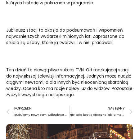
których historię w pokazano w programie.
Jubileusz stacji to okazja do podsumowań i wspomnień
najważniejszych wydarzeń minionych lat. Zapraszane do
studia są osoby, które ją tworzyli i w niej pracowali.
Ten dzień to niewątpliwe sukces TVN. Od raczkującej stacji
do największej telewizji informacyjnej. Jednych może nudzić
ciągłymi newsami, a dla innych być nieocenioną skarbnicą
wiedzy. Ocena kto ma racje należy już do widzów. Pozostaje
życzyć wszystkiego najlepszego.
Prev
N
POPRZEDNI
NASTĘPNY
Budujemy nowy dom. Odbudowa Warszawy w latach 1945 – 1952
Nie taka bestia straszna jak ją malują