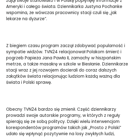
zajął swoje stanowisko i w Polskę popłynęły informacje z
Ameryki i całego świata. Dziennikarka Justyna Pochanke
wspomina, że wówczas pracownicy stacji czuli się „jak
lekarze na dyżurze”.
Z biegiem czasu program zaczął zdobywać popularność i
sympatie widzów. TVN24 relacjonował Polakom śmierć i
pogrzeb Papieża Jana Pawła II, zamachy w hiszpańskim
metrze, a także masakrę w szkole w Biesłanie. Dziennikarze
stacji wraz z jej rozwojem docierali do coraz dalszych
zakątków świata relacjonując ludziom każdą ważną dla
świata i Polski sprawę.
Obecny TVN24 bardzo się zmienił. Część dziennikarzy
prowadzi swoje autorskie programy, w których z reguły
spierają się ze sobą politycy. Dzięki wielu interwencjom
korespondentów programów takich jak „Prosto z Polski”
udało się wpłynąć pozytywnie na losy zwykłych ludzi,