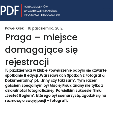
Skip
Mai
to
content
Me
Paweł Olek
16 października, 2012
Praga – miejsce
domagające się
rejestracji
15 października w klubie Powiększenie odbyło się czwarte
spotkanie II edycji „Warszawskich Spotkań z Fotografią
Dokumentalną” pt.
„Inny czy taki sam”. Tym razem
gościem specjalnym był Maciej Pisuk, znany nie tylko z
działalności fotograficznej. Po wielkim sukcesie filmu
„Jesteś Bogiem”, którego był scenarzystą, zgodził się na
rozmowę o swojej pasji – fotografii.