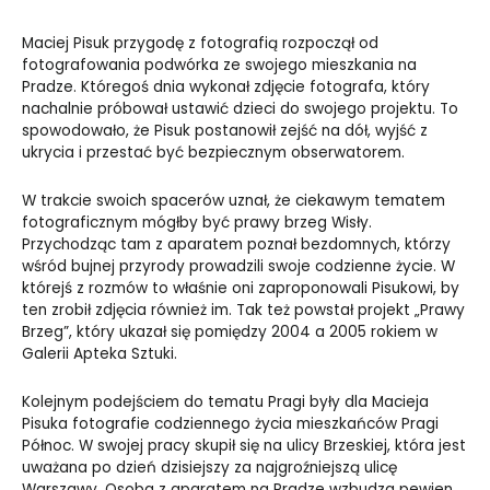
Maciej Pisuk przygodę z fotografią rozpoczął od
fotografowania podwórka ze swojego mieszkania na
Pradze. Któregoś dnia wykonał zdjęcie fotografa, który
nachalnie próbował ustawić dzieci do swojego projektu. To
spowodowało, że Pisuk postanowił zejść na dół, wyjść z
ukrycia i przestać być bezpiecznym obserwatorem.
W trakcie swoich spacerów uznał, że ciekawym tematem
fotograficznym mógłby być prawy brzeg Wisły.
Przychodząc tam z aparatem poznał bezdomnych, którzy
wśród bujnej przyrody prowadzili swoje codzienne życie. W
którejś z rozmów to właśnie oni zaproponowali Pisukowi, by
ten zrobił zdjęcia również im. Tak też powstał projekt „Prawy
Brzeg”, który ukazał się pomiędzy 2004 a 2005 rokiem w
Galerii Apteka Sztuki.
Kolejnym podejściem do tematu Pragi były dla Macieja
Pisuka fotografie codziennego życia mieszkańców Pragi
Północ. W swojej pracy skupił się na ulicy Brzeskiej, która jest
uważana po dzień dzisiejszy za najgroźniejszą ulicę
Warszawy. Osoba z aparatem na Pradze wzbudza pewien