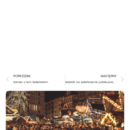
Prev
N
POPRZEDNI
NASTĘPNY
Koniec z tym kabaretem
Notatki na zakończenie jubileuszowej Galerii Bezdomnej