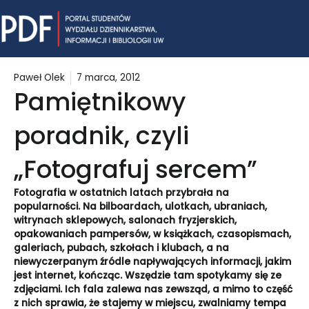
Skip
Mai
to
content
Me
Paweł Olek
7 marca, 2012
Pamiętnikowy
poradnik, czyli
„Fotografuj sercem”
Fotografia w ostatnich latach przybrała na
popularności. Na bilboardach, ulotkach, ubraniach,
witrynach sklepowych, salonach fryzjerskich,
opakowaniach pampersów, w książkach, czasopismach,
galeriach, pubach, szkołach i klubach, a na
niewyczerpanym źródle napływających informacji, jakim
jest internet, kończąc. Wszędzie tam spotykamy się ze
zdjęciami. Ich fala zalewa nas zewsząd, a mimo to część
z nich sprawia, że stajemy w miejscu, zwalniamy tempa