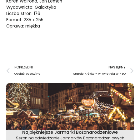
Karen Walrond, Jen Lemen
Wydawnicto: Galaktyka
Liczba stron:
176
Format:
235 x 255
Oprawa:
miękka
Prev
N
POPRZEDNI
NASTĘPNY
Odciąć pępowinę
Starcie Królów – w kwietniu w HBO
Najpiękniejsze Jarmarki Bożonarodzeniowe
Sezon na odwiedzanie Jarmarków Bożonarodzeniowych