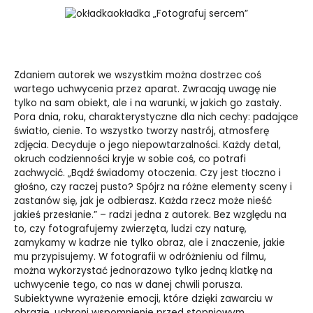
okładka „Fotografuj sercem”
Zdaniem autorek we wszystkim można dostrzec coś
wartego uchwycenia przez aparat. Zwracają uwagę nie
tylko na sam obiekt, ale i na warunki, w jakich go zastały.
Pora dnia, roku, charakterystyczne dla nich cechy: padające
światło, cienie. To wszystko tworzy nastrój, atmosferę
zdjęcia. Decyduje o jego niepowtarzalności. Każdy detal,
okruch codzienności kryje w sobie coś, co potrafi
zachwycić. „Bądź świadomy otoczenia. Czy jest tłoczno i
głośno, czy raczej pusto? Spójrz na różne elementy sceny i
zastanów się, jak je odbierasz. Każda rzecz może nieść
jakieś przesłanie.” – radzi jedna z autorek. Bez względu na
to, czy fotografujemy zwierzęta, ludzi czy naturę,
zamykamy w kadrze nie tylko obraz, ale i znaczenie, jakie
mu przypisujemy. W fotografii w odróżnieniu od filmu,
można wykorzystać jednorazowo tylko jedną klatkę na
uchwycenie tego, co nas w danej chwili porusza.
Subiektywne wyrażenie emocji, które dzięki zawarciu w
obrazie, uchroni wspomnienie przed stopniowym