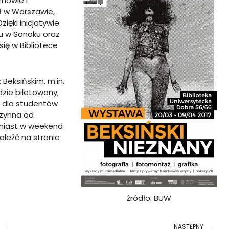
rnowie i
ył w Warszawie,
ięki inicjatywie
 w Sanoku oraz
 się w Bibliotece
Beksińskim, m.in.
zie biletowany;
st dla studentów
czynna od
omiast w weekend
naleźć na
stronie
źródło: BUW
N
NASTĘPNY