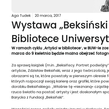
Aga Tudek
20 marca, 2017
Wystawa „Beksiński
Bibliotece Uniwers
W ramach cyklu
„
Artyści w bibliotece
”
, w BUW-ie zo
marca do 9 kwietnia będzie można obejrzeć fotogra
Za sprawą książek (m.in.
„
Beksińscy. Portret podwójny
”
artyście, Zdzisław Beksiński, wraz z jego twórczością
obrazami są te, które powstały w pierwszym okresie
których rozpoczął swoją karierę oraz grafiki, które po
dorobku Beksińskiego.
„
Właśnie tę »nieznaną« cząstk
rzuca światło na postać artysty i jest doskonałym s
Barycka z Fundacji
„
Beksiński
”
.