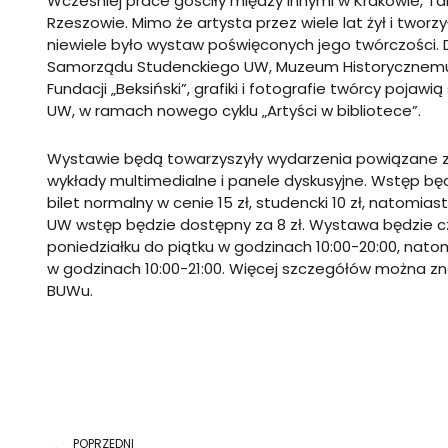
Wcześniej prace gościły między innymi w Krakowie, Ta
Rzeszowie. Mimo że artysta przez wiele lat żył i tworz
niewiele było wystaw poświęconych jego twórczości. Dz
Samorządu Studenckiego UW, Muzeum Historycznemu
Fundacji
„
Beksiński
”
, grafiki i fotografie twórcy pojawią
UW, w ramach nowego cyklu
„
Artyści w bibliotece
”
.
Wystawie będą towarzyszyły wydarzenia powiązane z 
wykłady multimedialne i panele dyskusyjne. Wstęp będ
bilet normalny w cenie 15 zł, studencki 10 zł, natomia
UW wstęp będzie dostępny za 8 zł. Wystawa będzie 
poniedziałku do piątku w godzinach 10:00-20:00, nat
w godzinach 10:00-21:00. Więcej szczegółów można z
BUWu
.
Prev
POPRZEDNI