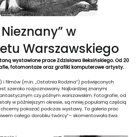
 Nieznany” w
ytetu Warszawskiego
staną wystawione prace Zdzisława Beksińskiego. Od 20
fie, fotomontaże oraz grafiki komputerowe artysty.
) i filmów (m.in.
„
Ostatnia Rodzina
”
) poświęconych
, jest szeroko rozpoznawany. Najbardziej znanymi
 fantastycznym czy późnym warszawskim. Fotografie, od
wstały w późniejszym okresie, są mniej popularną częścią
ę chcemy pokazać podczas wystawy. Ta galeria prac
poiwem całego dorobku twórcy
”
– skomentowała Ewa