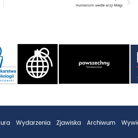
Humanizm wedle wizji Mołgi
tura
Wydarzenia
Zjawiska
Archiwum
Wywi