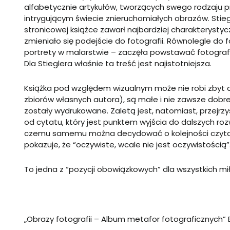
alfabetycznie artykułów, tworzących swego rodzaju 
intrygującym świecie znieruchomiałych obrazów. Stieg
stronicowej książce zawarł najbardziej charakterystyc
zmieniało się podejście do fotografii. Równolegle do f
portrety w malarstwie – zaczęła powstawać fotografia
Dla Stieglera właśnie ta treść jest najistotniejsza.
Książka pod względem wizualnym może nie robi zbyt d
zbiorów własnych autora), są małe i nie zawsze dobrej
zostały wydrukowane. Zaletą jest, natomiast, przejrzy
od cytatu, który jest punktem wyjścia do dalszych ro
czemu samemu można decydować o kolejności czytani
pokazuje, że “oczywiste, wcale nie jest oczywistością”
To jedna z “pozycji obowiązkowych” dla wszystkich miłoś
„Obrazy fotografii – Album metafor fotograficznych” 