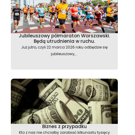
Jubileuszowy półmaraton Warszawski.
Będą utrudnienia w ruchu.
Już jutro, czyli 22 marca 2026 roku odbędzie się
jubileuszowy,...
Biznes z przypadku
Kto z nas nie chciałby zarabiać kilkunastu tysięcy