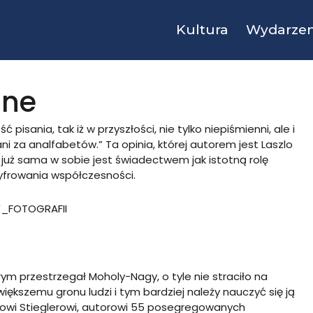
Kultura
Wydarzen
zne
pisania, tak iż w przyszłości, nie tylko niepiśmienni, ale i
 za analfabetów.” Ta opinia, której autorem jest Laszlo
i już sama w sobie jest świadectwem jak istotną rolę
yfrowania współczesności.
ym przestrzegał Moholy-Nagy, o tyle nie straciło na
większemu gronu ludzi i tym bardziej należy nauczyć się ją
dowi Stieglerowi, autorowi 55 posegregowanych