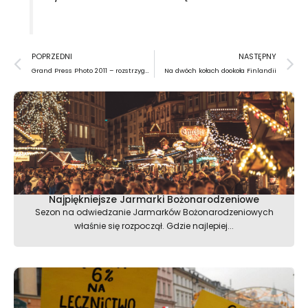
Prev
N
POPRZEDNI
NASTĘPNY
Grand Press Photo 2011 – rozstrzygnięte!
Na dwóch kołach dookoła Finlandii
Najpiękniejsze Jarmarki Bożonarodzeniowe
Sezon na odwiedzanie Jarmarków Bożonarodzeniowych
właśnie się rozpoczął. Gdzie najlepiej...