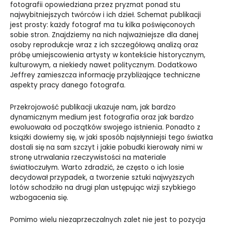
fotografii opowiedziana przez pryzmat ponad stu
najwybitniejszych twórców i ich dzieł. Schemat publikacji
jest prosty: każdy fotograf ma tu kilka poświęconoych
sobie stron. Znajdziemy na nich najważniejsze dla danej
osoby reprodukcje wraz z ich szczegółową analizą oraz
próbę umiejscowienia artysty w kontekście historycznym,
kulturowym, a niekiedy nawet politycznym. Dodatkowo
Jeffrey zamieszcza informację przybliżające techniczne
aspekty pracy danego fotografa.
Przekrojowość publikacji ukazuje nam, jak bardzo
dynamicznym medium jest fotografia oraz jak bardzo
ewoluowała od początków swojego istnienia. Ponadto z
książki dowiemy się, w jaki sposób najsłynniejsi tego światka
dostali się na sam szczyt i jakie pobudki kierowały nimi w
stronę utrwalania rzeczywistości na materiale
światłoczułym. Warto zdradzić, że często o ich losie
decydował przypadek, a tworzenie sztuki najwyższych
lotów schodziło na drugi plan ustępując wizji szybkiego
wzbogacenia się.
Pomimo wielu niezaprzeczalnych zalet nie jest to pozycja