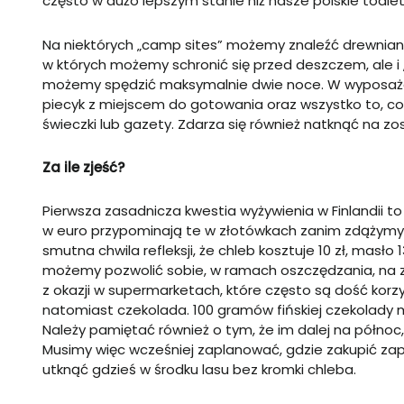
często w dużo lepszym stanie niż nasze polskie toalet
Na niektórych „
camp
sites
” możemy znaleźć drewniane
w których możemy schronić się przed deszczem, ale i 
możemy spędzić maksymalnie dwie noce. W wyposażeni
piecyk z miejscem do gotowania oraz wszystko to, co 
świeczki lub gazety. Zdarza się również natknąć na zo
Za ile zjeść?
Pierwsza zasadnicza kwestia wyżywienia w Finlandii 
w euro przypominają te w złotówkach zanim zdążymy 
smutna chwila refleksji, że chleb kosztuje 10 zł, masło 
możemy pozwolić sobie, w ramach oszczędzania, na za
z okazji w supermarketach, które często są dość korz
natomiast czekolada. 100 gramów fińskiej czekolady m
Należy pamiętać również o tym, że im dalej na północ,
Musimy więc wcześniej zaplanować, gdzie zakupić zap
utknąć gdzieś w środku lasu bez kromki chleba.