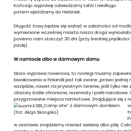
Kończąc wyprawę odwiedzamy
Lahti
i niedługo
potem wjeżdżamy do Helsinek.
Długość trasy będzie się wahać w zależności od możli
wymienione wcześniej miasta nasza droga wyniosłaby
powinno nam starczyć 30 dni (przy średniej prędkości 
jazdę).
W namiocie albo w darmowym domu
Skoro wyprawa rowerowa, to noclegi musimy zapewnić
biwakowania w Finlandii jest tak zwane „prawo jednej
wszędzie, nawet na prywatnym terenie, jeśli tylko nie
obszary ściśle chronione, rezerwaty i parki narodowe
przygotowane miejsca namiotowe. Znajdujące się z r
„Camp site” z darmowym domkiem.
w
t
(fot. Alicja Skorupko)
P
w zestawie znajdziemy również siekierę albo piłę. Ca