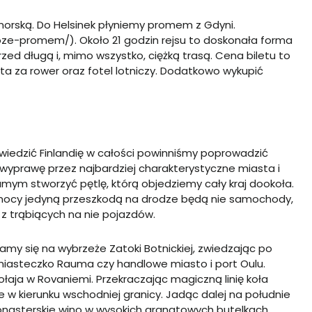
orską. Do Helsinek płyniemy promem z Gdyni.
roze-promem/
). Około 21 godzin rejsu to doskonała forma
ed długą i, mimo wszystko, ciężką trasą. Cena biletu to
ata za rower oraz fotel lotniczy. Dodatkowo wykupić
wiedzić Finlandię w całości powinniśmy poprowadzić
wyprawę przez najbardziej charakterystyczne miasta i
mym stworzyć pętlę, którą objedziemy cały kraj dookoła.
ółnocy jedyną przeszkodą na drodze będą nie samochody,
ią z trąbiących na nie pojazdów.
y się na wybrzeże Zatoki Botnickiej, zwiedzając po
 miasteczko
Rauma
czy handlowe miasto i port
Oulu
.
ołaja w
Rovaniemi
. Przekraczając magiczną linię koła
w kierunku wschodniej granicy. Jadąc dalej na południe
onasterskie wino w wysokich granatowych butelkach.