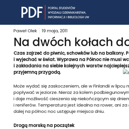
Skip
to
content
Paweł Olek
19 maja, 2011
Na dwóch kołach do
Czas zajrzeć do piwnic, schowków lub na balkony. 
i wyjechać w świat. Wyprawa na Północ nie musi wc
i zakładania na siebie kolejnych warstw najcieplej
przyjemną przygodą.
Może wydać się zaskoczeniem, ale w Finlandii w lipcu
popływać w jeziorze. Nieraz za kołem podbiegunowym
i daje możliwość cieszenia się niekończącym się dniem.
i reniferów. Temperatura jest idealna na rower, ani za
dalej na północ noc ustępuje miejsca dniu.
Drogą morską na początek