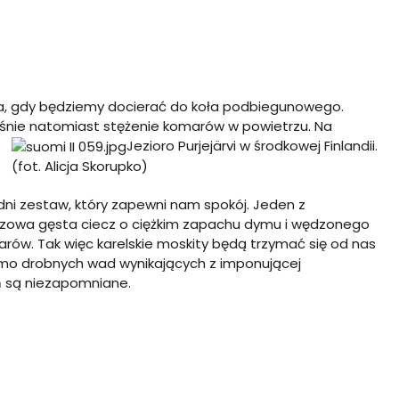
a, gdy będziemy docierać do koła podbiegunowego.
rośnie natomiast stężenie komarów w powietrzu.
Na
Jezioro Purjejärvi w środkowej Finlandii.
(fot. Alicja Skorupko)
dni zestaw, który zapewni nam spokój. Jeden z
zowa gęsta ciecz o ciężkim zapachu dymu i wędzonego
marów. Tak więc karelskie moskity będą trzymać się od nas
Mimo drobnych wad wynikających z imponującej
 są niezapomniane.