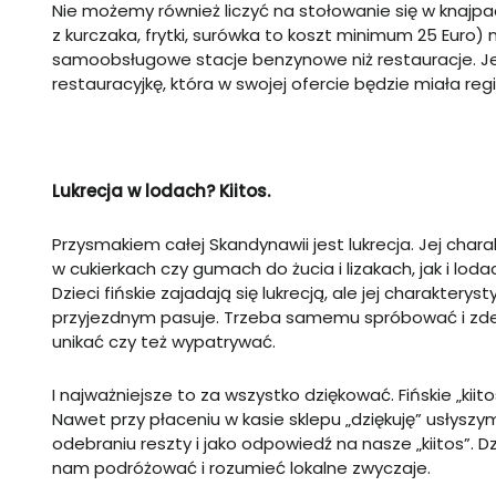
Nie możemy również liczyć na stołowanie się w knajpa
z kurczaka, frytki, surówka to koszt minimum 25 Euro
samoobsługowe stacje benzynowe niż restauracje. J
restauracyjkę, która w swojej ofercie będzie miała re
Lukrecja w lodach? Kiitos.
Przysmakiem całej Skandynawii jest lukrecja. Jej cha
w cukierkach czy gumach do żucia i lizakach, jak i loda
Dzieci fińskie zajadają się lukrecją, ale jej charakter
przyjezdnym pasuje. Trzeba samemu spróbować i zde
unikać czy też wypatrywać.
I najważniejsze to za wszystko dziękować. Fińskie „
kiit
Nawet przy płaceniu w kasie sklepu „dziękuję” usłyszymy
odebraniu reszty i jako odpowiedź na nasze „
kiitos
”. D
nam podróżować i rozumieć lokalne zwyczaje.