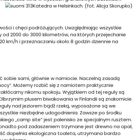
Katedra w Helsinkach. (fot. Alicja Skorupko)
wości i chęci podróżujących. Uwzględniając wszystkie
 od 2000 do 3000 kilometrów, na których przejechanie
20 km/h i przeznaczaniu około 8 godzin dziennie na
 sobie sami, głównie w namiocie. Naczelną zasadą
 nocy”. Możemy rozbić się z namiotem praktycznie
 zakłócamy nikomu spokoju. Wyjątkiem od tej reguły są
. Olbrzymim plusem biwakowania w Finlandii są znakomicie
eguły nad jeziorem bądź rzeką, wyposażone są we
szystkie niezbędne udogodnienia.
Zawsze po środku
akiego „
camp
site
” jest palenisko ze specjalnym rusztem.
onadto pod zadaszeniem trzymane jest drewno na opał,
łość dopełnia ekologiczna toaleta, utrzymana bardzo