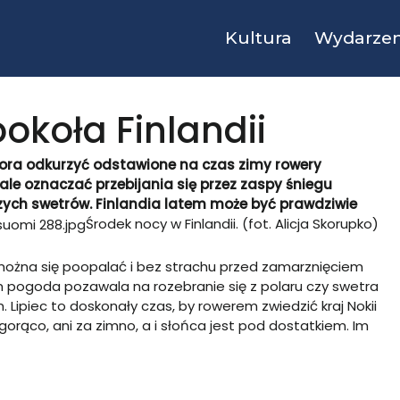
Kultura
Wydarzen
okoła Finlandii
Pora odkurzyć odstawione na czas zimy rowery
ale oznaczać przebijania się przez zaspy śniegu
szych swetrów. Finlandia latem może być prawdziwie
Środek nocy w Finlandii. (fot. Alicja Skorupko)
 można się poopalać i bez strachu przed zamarznięciem
 pogoda pozawala na rozebranie się z polaru czy swetra
 Lipiec to doskonały czas, by rowerem zwiedzić kraj Nokii
 gorąco, ani za zimno, a i słońca jest pod dostatkiem. Im