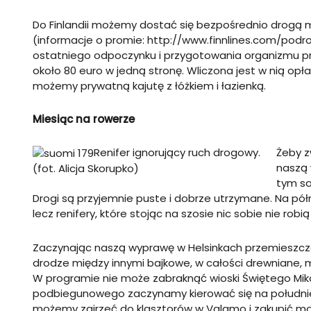
Do Finlandii możemy dostać się bezpośrednio drogą m
(informacje o promie:
http://www.finnlines.com/pod
ostatniego odpoczynku i przygotowania organizmu prz
około 80 euro w jedną stronę. Wliczona jest w nią opł
możemy prywatną kajutę z łóżkiem i łazienką.
Miesiąc na rowerze
Renifer ignorujący ruch drogowy.
Żeby z
naszą 
(fot. Alicja Skorupko)
tym sa
Drogi są przyjemnie puste i dobrze utrzymane. Na p
lecz renifery, które stojąc na szosie nic sobie nie rob
Zaczynając naszą wyprawę w Helsinkach przemieszczam
drodze między innymi bajkowe, w całości drewniane,
W programie nie może zabraknąć wioski Świętego Mik
podbiegunowego zaczynamy kierować się na południe 
możemy zajrzeć do klasztorów w
Valamo
i zakupić m