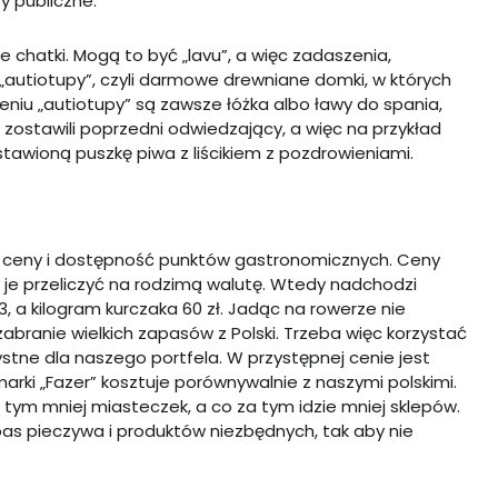
y publiczne.
 chatki. Mogą to być „
lavu
”, a więc zadaszenia,
„autiotupy”, czyli darmowe drewniane domki, w których
u „autiotupy” są zawsze łóżka albo ławy do spania,
zostawili poprzedni odwiedzający, a więc na przykład
stawioną puszkę piwa z liścikiem z pozdrowieniami.
to ceny i dostępność punktów gastronomicznych. Ceny
je przeliczyć na rodzimą walutę. Wtedy nadchodzi
13, a kilogram kurczaka 60 zł. Jadąc na rowerze nie
branie wielkich zapasów z Polski. Trzeba więc korzystać
ystne dla naszego portfela. W przystępnej cenie jest
arki „
Fazer”
kosztuje porównywalnie z naszymi polskimi.
 tym mniej miasteczek, a co za tym idzie mniej sklepów.
as pieczywa i produktów niezbędnych, tak aby nie