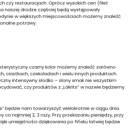
ch czy restauracjach. Oprócz wysokich cen (filet
) na naszej drodze częściej będą występowały
edynie w większych miejscowościach możemy znaleźć
gionalne potrawy.
rakterystyczny czarny kolor możemy znaleźć zarówno
ch, ciastkach, czekoladach i wielu innych produktach.
ystyczny intensywny słodko – słony smak nie wszystkim
cydować, czy produktów z „
Lakrits
” w nazwie będziemy
os
” będzie nam towarzyszyć wielokrotnie w ciągu dnia.
 co najmniej 2, 3 razy. Przy przekazaniu pieniędzy, przy
zięki umiejętności dziękowania po fińsku łatwiej będzie