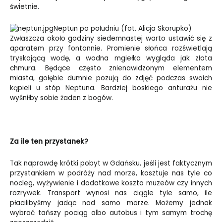
świetnie.
Neptun po południu (fot. Alicja Skorupko)
Zwłaszcza około godziny siedemnastej warto ustawić się z
aparatem przy fontannie. Promienie słońca rozświetlają
tryskającą wodę, a wodna mgiełka wygląda jak złota
chmura. Będące często znienawidzonym elementem
miasta, gołębie dumnie pozują do zdjęć podczas swoich
kąpieli u stóp Neptuna. Bardziej boskiego anturażu nie
wyśniłby sobie żaden z bogów.
Za ile ten przystanek?
Tak naprawdę krótki pobyt w Gdańsku, jeśli jest faktycznym
przystankiem w podróży nad morze, kosztuje nas tyle co
nocleg, wyżywienie i dodatkowe koszta muzeów czy innych
rozrywek. Transport wynosi nas ciągle tyle samo, ile
płacilibyśmy jadąc nad samo morze. Możemy jednak
wybrać tańszy pociąg albo autobus i tym samym trochę