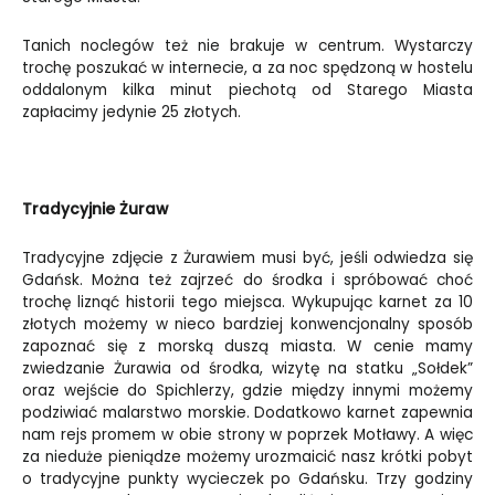
Tanich noclegów też nie brakuje w centrum. Wystarczy
trochę poszukać w internecie, a za noc spędzoną w hostelu
oddalonym kilka minut piechotą od Starego Miasta
zapłacimy jedynie 25 złotych.
Tradycyjnie Żuraw
Tradycyjne zdjęcie z Żurawiem musi być, jeśli odwiedza się
Gdańsk. Można też zajrzeć do środka i spróbować choć
trochę liznąć historii tego miejsca. Wykupując karnet za 10
złotych możemy w nieco bardziej konwencjonalny sposób
zapoznać się z morską duszą miasta. W cenie mamy
zwiedzanie Żurawia od środka, wizytę na statku „Sołdek”
oraz wejście do Spichlerzy, gdzie między innymi możemy
podziwiać malarstwo morskie. Dodatkowo karnet zapewnia
nam rejs promem w obie strony w poprzek Motławy. A więc
za nieduże pieniądze możemy urozmaicić nasz krótki pobyt
o tradycyjne punkty wycieczek po Gdańsku. Trzy godziny