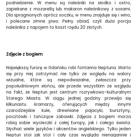
podniebienie. W menu są naleśniki na słodko i ostro,
zapiekane z mozarellą lub makaron naleśnikowy z sosami.
Dla spragnionych oprócz soczku, w menu znajduje się i wino,
i polecane zimne piwo. Pełny obiad, czyli duża porcja
naleśnika z napojem to koszt rzędu 20 złotych.
Zdjęcie z bogiem
Największą furorę w Gdańsku robi fontanna Neptuna. Warto
się przy niej zatrzymać nie tylko ze względu na walory
wizualne, które są niepodważalne, zwłaszcza przy
popołudniowym słońcu, ale przede wszystkim ze względu
na fakt, że Neptun jest centrum rozrywkowo–kulturalnym
Starego Miasta. W ciągu jednej godziny przewija się
kilkunastu kramarzy, oferujących między innymi
czarodziejskie kule, drewniane pajacyki, bursztyny,
pocztówki i tańczące zabawki. Zdjęcia z bogiem morza
robią sobie wycieczki z całej Europy, jak i całego świata.
Słychać wiele języków i akcentów angielskiego. Tylko jeden
Neptun stoi jak stoi i cały czas wygląda nienagannie i