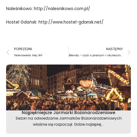
Naleśnikowo:
http://nalesnikowo.com.pl/
Hostel Gdańsk:
http://www.hostel-gdansk.net/
Prev
N
POPRZEDNI
NASTĘPNY
Telenowela IIIej RP
Blendy – czyli o prostym i skutecznym oświetleniu w fotografii
Najpiękniejsze Jarmarki Bożonarodzeniowe
Sezon na odwiedzanie Jarmarków Bożonarodzeniowych
właśnie się rozpoczął. Gdzie najlepiej...