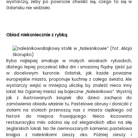
wystarczą, żeby po powrocie chwalić się, czego to się w
Gdańsku nie widziało.
Obiad niekoniecznie z rybką
Bajkowy stolik w „Naleśnikowie” (fot. Alicja
Skorupko)
Ryba najlepiej smakuje w małych wioskach rybackich,
dlatego lepiej poczekać kilka dni i smażoną flądrę zjeść już
w docelowym kurorcie. Gdańsk, jak każde poważne
europejskie miasto, proponuje kuchnię z całego świata. Ale
wystarczy wejść w mniejszą uliczkę, by znaleźć nieco inny
lokal. Na Ogarnej mieści się bajeczne „Naleśnikowo”. Wystrój
jak z ilustrowanych książek dla dzieci zachęca do
zamówienia obiadu właśnie tu. Pastelowe obrusy i doniczki z
ziołami na stołach przenoszą nas z miasta ciężkiego od
historii do miejsca fruwającego. Nieco kiczowata
restauracyjka miło odcina się od eleganckich albo na siłę
żeglarskich lokali. Na tle ciemnoszarych kamienic pastelowa
knajpa z naleśnikami cieszy oko. Później cieszy i