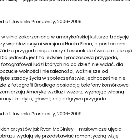
od of Juvenile Prosperity, 2006-2009
silnie zakorzenioną w amerykańskiej kulturze tradycję.
dzy współczesnymi wersjami Hucka Finna, a postaciami
żądza przygód i niepokorny stosunek do świata mieszają
 Dla jednych, jest to jedynie tymczasowa przygoda,
e fotografował ludzi których na co dzień nie widać, dla
zucie wolności i niezależności, ważniejsze od
zyjęte zasady życia w społeczeństwie, jednocześnie nie
dzie z fotografii Brodiego posiadają telefony komórkowe,
rzemierzają Amerykę wzdłuż i wszerz, wyznając własną
j pracy i kredytu, główną rolę odgrywa przygoda.
od of Juvenile Prosperity, 2006-2009
kich artystów jak Ryan McGinley – malownicze ujęcia
jobrazu wydają się przedstawiać romantyczną wizję