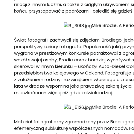
relacji z innymi ludźmi, a także z ciągłym ukrywaniem si
końcu przystopować z podróżami i osiedlić się gdzieś 
Mike Brodie, A Peri
Świat fotografii zachwycił się zdjęciami Brodiego, j
perspektywy kariery fotografa. Popularność jaką przyn
wygrana w prestiżowym konkursie potraktował z og
wokół swojej osoby, Brodie coraz bardziej wycofywał 
skierował w innym kierunku – ukończył Auto-Diesel Col
przedsiębiorstwa kolejowego w Oakland. Fotografuje s
z założeniem rodziny i rozwinięciem własnego biznes
lata w drodze wspomina jako prawdziwą szkołę życia, p
mieszkańcach więcej niż gdziekolwiek indziej.
Mike Brodie, A Peri
Materiał fotograficzny zgromadzony przez Brodiego prz
efemeryczną subkulturę współczesnych nomadów. Fotogr