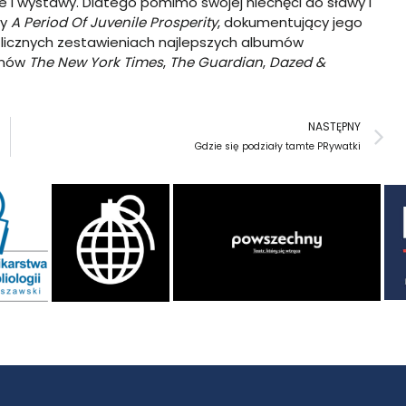
cie i wystawy. Dlatego pomimo swojej niechęci do sławy i
ny
A Period Of Juvenile Prosperity
, dokumentujący jego
w licznych zestawieniach najlepszych albumów
ynów
The New York Times
,
The Guardian
,
Dazed &
N
NASTĘPNY
Gdzie się podziały tamte PRywatki