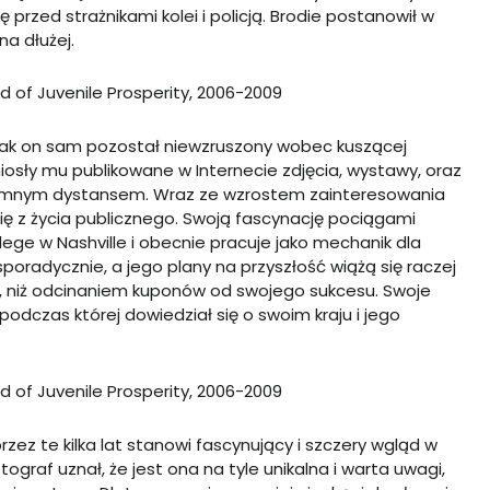
ę przed strażnikami kolei i policją. Brodie postanowił w
na dłużej.
od of Juvenile Prosperity, 2006-2009
ednak on sam pozostał niewzruszony wobec kuszącej
iosły mu publikowane w Internecie zdjęcia, wystawy, oraz
romnym dystansem. Wraz ze wzrostem zainteresowania
się z życia publicznego. Swoją fascynację pociągami
lege w Nashville i obecnie pracuje jako mechanik dla
poradycznie, a jego plany na przyszłość wiążą się raczej
u, niż odcinaniem kuponów od swojego sukcesu. Swoje
odczas której dowiedział się o swoim kraju i jego
od of Juvenile Prosperity, 2006-2009
ez te kilka lat stanowi fascynujący i szczery wgląd w
af uznał, że jest ona na tyle unikalna i warta uwagi,