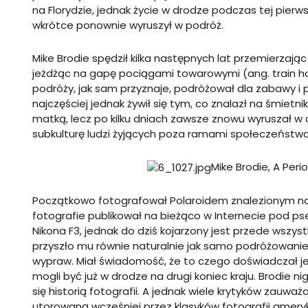
na Florydzie, jednak życie w drodze podczas tej pierws
wkrótce ponownie wyruszył w podróż.
Mike Brodie spędził kilka następnych lat przemierzając
jeżdżąc na gapę pociągami towarowymi (ang. train hop
podróży, jak sam przyznaje, podróżował dla zabawy i
najczęściej jednak żywił się tym, co znalazł na śmietn
matką, lecz po kilku dniach zawsze znowu wyruszał w 
subkulturę ludzi żyjących poza ramami społeczeństw
Mike Brodie, A Peri
Początkowo fotografował Polaroidem znalezionym na 
fotografie publikował na bieżąco w Internecie pod ps
Nikona F3, jednak do dziś kojarzony jest przede wszys
przyszło mu równie naturalnie jak samo podróżowani
wypraw. Miał świadomość, że to czego doświadczał jes
mogli być już w drodze na drugi koniec kraju. Brodie ni
się historią fotografii. A jednak wiele krytyków zauw
utorowaną wcześniej przez klasyków fotografii amer