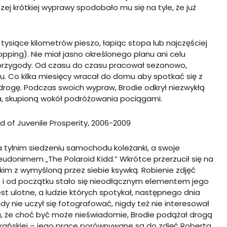
zej krótkiej wyprawy spodobało mu się na tyle, że już
 tysiące kilometrów pieszo, łapiąc stopa lub najczęściej
ping). Nie miał jasno określonego planu ani celu
 przygody. Od czasu do czasu pracował sezonowo,
iku. Co kilka miesięcy wracał do domu aby spotkać się z
drogę. Podczas swoich wypraw, Brodie odkrył niezwykłą
a, skupioną wokół podróżowania pociągami.
od of Juvenile Prosperity, 2006-2009
tylnim siedzeniu samochodu koleżanki, a swoje
eudonimem „The Polaroid Kidd.” Wkrótce przerzucił się na
tkim z wymyśloną przez siebie ksywką. Robienie zdjęć
e i od początku stało się nieodłącznym elementem jego
t ulotne, a ludzie których spotykał, następnego dnia
gdy nie uczył się fotografować, nigdy też nie interesował
aża, że choć być może nieświadomie, Brodie podążał drogą
ykańskiej – jego prace porównywane są do zdjęć Roberta