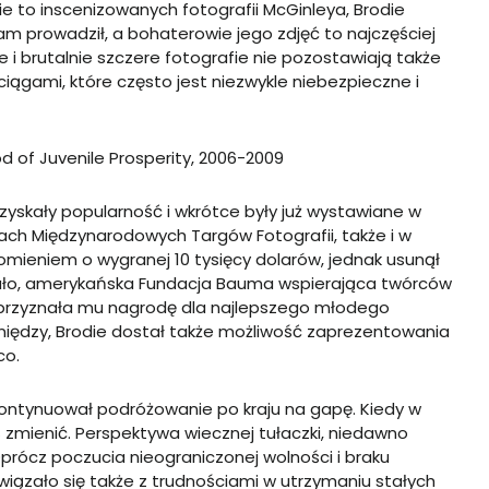
e to inscenizowanych fotografii McGinleya, Brodie
m prowadził, a bohaterowie jego zdjęć to najczęściej
e i brutalnie szczere fotografie nie pozostawiają także
ągami, które często jest niezwykle niebezpieczne i
od of Juvenile Prosperity, 2006-2009
zyskały popularność i wkrótce były już wystawiane w
ach Międzynarodowych Targów Fotografii, także i w
omieniem o wygranej 10 tysięcy dolarów, jednak usunął
zało, amerykańska Fundacja Bauma wspierająca twórców
ka przyznała mu nagrodę dla najlepszego młodego
niędzy, Brodie dostał także możliwość zaprezentowania
co.
ontynuował podróżowanie po kraju na gapę. Kiedy w
ś zmienić. Perspektywa wiecznej tułaczki, niedawno
prócz poczucia nieograniczonej wolności i braku
wiązało się także z trudnościami w utrzymaniu stałych