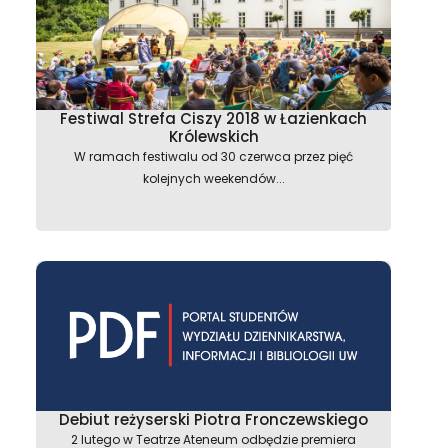
Festiwal Strefa Ciszy 2018 w Łazienkach
Królewskich
W ramach festiwalu od 30 czerwca przez pięć
kolejnych weekendów...
Debiut reżyserski Piotra Fronczewskiego
2 lutego w Teatrze Ateneum odbędzie premiera