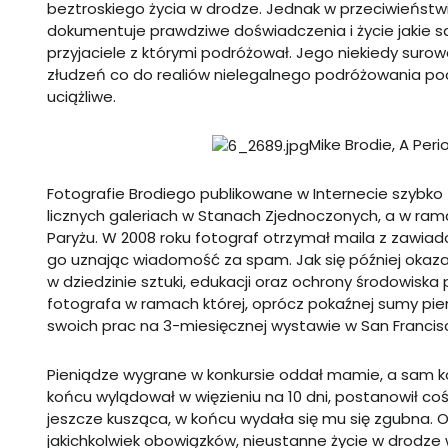
beztroskiego życia w drodze. Jednak w przeciwieństwi
dokumentuje prawdziwe doświadczenia i życie jakie sa
przyjaciele z którymi podróżował. Jego niekiedy surow
złudzeń co do realiów nielegalnego podróżowania poci
uciążliwe.
Mike Brodie, A Peri
Fotografie Brodiego publikowane w Internecie szybko 
licznych galeriach w Stanach Zjednoczonych, a w ram
Paryżu. W 2008 roku fotograf otrzymał maila z zawiad
go uznając wiadomość za spam. Jak się później oka
w dziedzinie sztuki, edukacji oraz ochrony środowis
fotografa w ramach której, oprócz pokaźnej sumy pie
swoich prac na 3-miesięcznej wystawie w San Francis
Pieniądze wygrane w konkursie oddał mamie, a sam k
końcu wylądował w więzieniu na 10 dni, postanowił co
jeszcze kusząca, w końcu wydała się mu się zgubna. O
jakichkolwiek obowiązków, nieustanne życie w drodze 