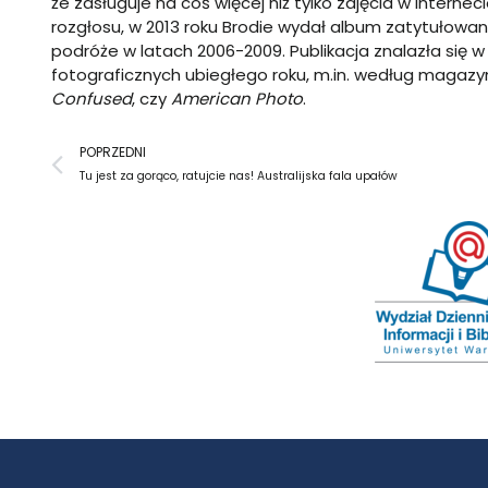
że zasługuje na coś więcej niż tylko zdjęcia w Interne
rozgłosu, w 2013 roku Brodie wydał album zatytułowa
podróże w latach 2006-2009. Publikacja znalazła się 
fotograficznych ubiegłego roku, m.in. według magaz
Confused
, czy
American Photo
.
Prev
POPRZEDNI
Tu jest za gorąco, ratujcie nas! Australijska fala upałów