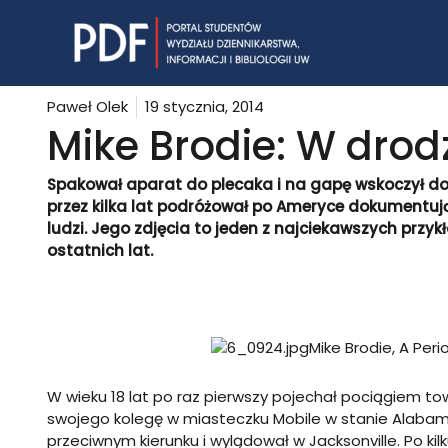
Skip
to
content
Paweł Olek
19 stycznia, 2014
Mike Brodie: W drod
Spakował aparat do plecaka i na gapę wskoczył do
przez kilka lat podróżował po Ameryce dokumentuj
ludzi. Jego zdjęcia to jeden z najciekawszych prz
ostatnich lat.
Mike Brodie, A Peri
W wieku 18 lat po raz pierwszy pojechał pociągiem 
swojego kolegę w miasteczku Mobile w stanie Alaba
przeciwnym kierunku i wylądował w Jacksonville. Po k