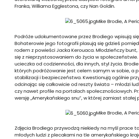
Franka, Williama Egglestona, czy Nan Goldin.
Mike Brodie, A Peri
Podróże udokumentowane przez Brodiego wpisują się w 
Bohaterowie jego fotografii plasują się gdzieś pomię
rodem z powieści Jacka Kerouaca. Młodzieńczy bunt, 
się z nieprzystosowaniem do życia w społeczeństwie.
ucieczka od codzienności, dla innych, styl życia. Brodi
których podróżowanie jest celem samym w sobie, a poc
stabilizacji i bezpieczeństwa. Kwestionują ogólnie pr
odcinając się całkowicie od reszty świata – młodzi lu
czy nawet profile na portalach społecznościowych. P
wersję „Amerykańskiego snu”, w której zamiast stałe
Mike Brodie, A Peri
Zdjęcia Brodiego przywodzą niekiedy na myśl prace ta
młodych ludzi z plecakami na tle amerykańskiego kra