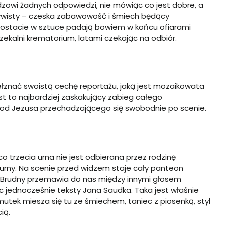
idzowi żadnych odpowiedzi, nie mówiąc co jest dobre, a
zywisty – czeska zabawowość i śmiech będący
ostacie w sztuce padają bowiem w końcu ofiarami
ekalni krematorium, latami czekając na odbiór.
ełznać swoistą cechę reportażu, jaką jest mozaikowata
st to najbardziej zaskakujący zabieg całego
 od Jezusa przechadzającego się swobodnie po scenie.
trzecia urna nie jest odbierana przez rodzinę
urny. Na scenie przed widzem staje cały panteon
w Brudny przemawia do nas między innymi głosem
jednocześnie teksty Jana Saudka. Taka jest właśnie
utek miesza się tu ze śmiechem, taniec z piosenką, styl
ią.