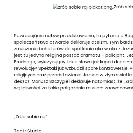
„
Zrób sob
Powracający motyw przedstawienia, to pytania o Boga,
społeczeństwa otwarcie deklaruje ateizm. Tym bardzi
zmuszenie bohaterów do spotkania oko w oko z Jezu
jest tu jedyna religijna postać dramatu – policjant. J
Brudnego, wykrzykujący takie słowa jak kupa i dupa –
rewolucję? Spektakl już wzbudził spore kontrowersje. 
religijnych oraz przedstawienie Jezusa w złym świetl
deszcz. Mariusz Szczygieł deklaruje natomiast, że
„
Zró
wątpliwości, że takie połączenie musiało zaowocow
„
Zrób sobie raj”
Teatr Studio