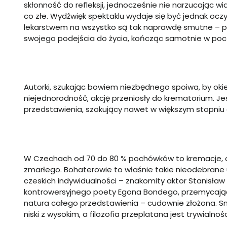
skłonność do refleksji, jednocześnie nie narzucając w
co złe. Wydźwięk spektaklu wydaje się być jednak oc
lekarstwem na wszystko są tak naprawdę smutne – p
swojego podejścia do życia, kończąc samotnie w pocz
Autorki, szukając bowiem niezbędnego spoiwa, by oki
niejednorodność, akcję przeniosły do krematorium. Je
przedstawienia, szokujący nawet w większym stopniu
W Czechach od 70 do 80 % pochówków to kremacje, co 
zmarłego. Bohaterowie to właśnie takie nieodebrane 
czeskich indywidualności – znakomity aktor Stanisła
kontrowersyjnego poety Egona Bondego, przemycając 
natura całego przedstawienia – cudownie złożona. Sm
niski z wysokim, a filozofia przeplatana jest trywialnośc