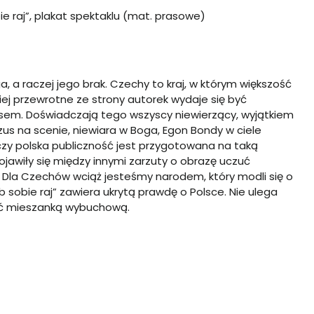
ie raj”, plakat spektaklu (mat. prasowe)
 a raczej jego brak. Czechy to kraj, w którym większość
ej przewrotne ze strony autorek wydaje się być
sem. Doświadczają tego wszyscy niewierzący, wyjątkiem
ezus na scenie, niewiara w Boga, Egon Bondy w ciele
 czy polska publiczność jest przygotowana na taką
Pojawiły się między innymi zarzuty o obrazę uczuć
e. Dla Czechów wciąż jesteśmy narodem, który modli się o
b sobie raj” zawiera ukrytą prawdę o Polsce. Nie ulega
ać mieszanką wybuchową.