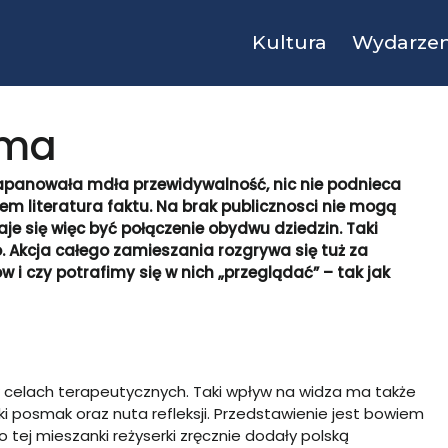
Kultura
Wydarzen
 ma
, zapanowała mdła przewidywalność, nic nie podnieca
em literatura faktu. Na brak publicznosci nie mogą
e się więc być połączenie obydwu dziedzin. Taki
 Akcja całego zamieszania rozgrywa się tuż za
 i czy potrafimy się w nich
„
przeglądać” – tak jak
 w celach terapeutycznych. Taki wpływ na widza ma także
ski posmak oraz nuta refleksji. Przedstawienie jest bowiem
 tej mieszanki reżyserki zręcznie dodały polską