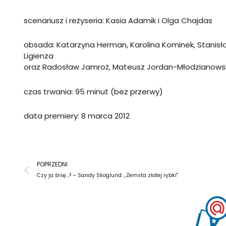
scenariusz i reżyseria: Kasia Adamik i Olga Chajdas
obsada:
Katarzyna Herman, Karolina Kominek, Stanisław
Ligienza
oraz Radosław Jamroż, Mateusz Jordan-Młodzianowski
czas trwania: 95 minut (bez przerwy)
data premiery: 8 marca 2012
Prev
POPRZEDNI
Czy ja śnię…? – Sandy Skoglund: „Zemsta złotej rybki"