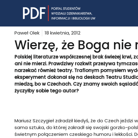
Skip
to
content
Paweł Olek
18 kwietnia, 2012
Wierzę, że Boga nie
Polskiej literaturze współczesnej brak świeżej krwi
ani nie mierzi. Prawdziwy rozkwit przeżywa tymczas
narzekać również teatry. Trafionym pomysłem wydaj
eksperyment dokonał się na deskach Teatru Studio.
miedzą, bo w Czechach. Czy znamy swoich sąsiadów
życzyłby sobie tego autor?
Mariusz Szczygieł zdradził kiedyś, że do Czech jeździ
sama sztuka, do której zakradł się swojski gorzko-pol
świetnym połączeniem czeskiego humoru i lekkości. Do