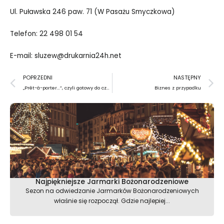
Ul. Puławska 246 paw. 71 (W Pasażu Smyczkowa)
Telefon: 22 498 01 54
E-mail: sluzew@drukarnia24h.net
Prev
N
POPRZEDNI
NASTĘPNY
„Prêt-à-porter…”, czyli gotowy do czytania
Biznes z przypadku
Najpiękniejsze Jarmarki Bożonarodzeniowe
Sezon na odwiedzanie Jarmarków Bożonarodzeniowych
właśnie się rozpoczął. Gdzie najlepiej...