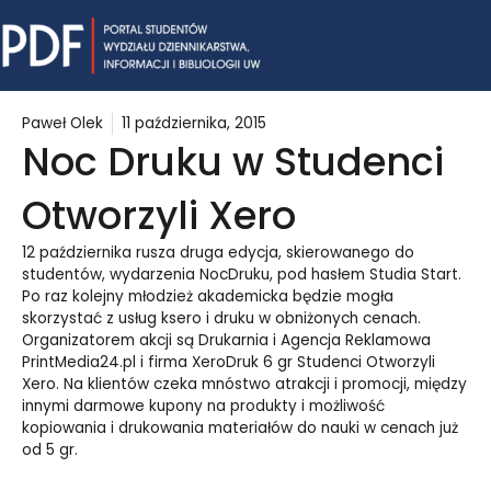
Skip
Mai
to
content
Me
Paweł Olek
11 października, 2015
Noc Druku w Studenci
Otworzyli Xero
12 października rusza druga edycja, skierowanego do
studentów, wydarzenia NocDruku, pod hasłem Studia Start.
Po raz kolejny młodzież akademicka będzie mogła
skorzystać z usług ksero i druku w obniżonych cenach.
Organizatorem akcji są Drukarnia i Agencja Reklamowa
PrintMedia24.pl i firma XeroDruk 6 gr Studenci Otworzyli
Xero. Na klientów czeka mnóstwo atrakcji i promocji, między
innymi darmowe kupony na produkty i możliwość
kopiowania i drukowania materiałów do nauki w cenach już
od 5 gr.