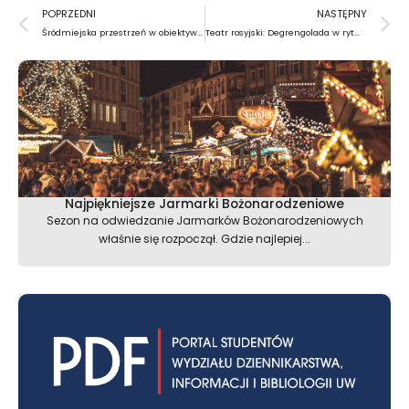
Prev
N
POPRZEDNI
NASTĘPNY
Śródmiejska przestrzeń w obiektywie licealistów
Teatr rosyjski: Degrengolada w rytmie rocka
Najpiękniejsze Jarmarki Bożonarodzeniowe
Sezon na odwiedzanie Jarmarków Bożonarodzeniowych
właśnie się rozpoczął. Gdzie najlepiej...