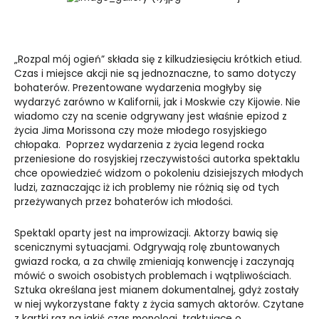
„Rozpal mój ogień” składa się z kilkudziesięciu krótkich etiud.
Czas i miejsce akcji nie są jednoznaczne, to samo dotyczy
bohaterów. Prezentowane wydarzenia mogłyby się
wydarzyć zarówno w Kalifornii, jak i Moskwie czy Kijowie. Nie
wiadomo czy na scenie odgrywany jest właśnie epizod z
życia Jima Morissona czy może młodego rosyjskiego
chłopaka. Poprzez wydarzenia z życia legend rocka
przeniesione do rosyjskiej rzeczywistości autorka spektaklu
chce opowiedzieć widzom o pokoleniu dzisiejszych młodych
ludzi, zaznaczając iż ich problemy nie różnią się od tych
przeżywanych przez bohaterów ich młodości.
Spektakl oparty jest na improwizacji. Aktorzy bawią się
scenicznymi sytuacjami. Odgrywają rolę zbuntowanych
gwiazd rocka, a za chwilę zmieniają konwencję i zaczynają
mówić o swoich osobistych problemach i wątpliwościach.
Sztuka określana jest mianem dokumentalnej, gdyż zostały
w niej wykorzystane fakty z życia samych aktorów. Czytane
z kartki raz na jakiś czas monologi, traktujące o