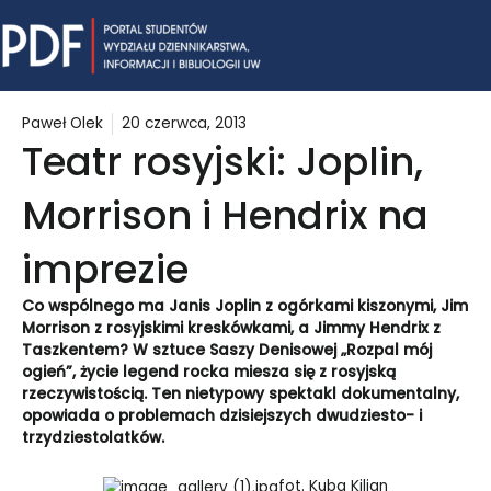
Skip
Mai
to
content
Me
Paweł Olek
20 czerwca, 2013
Teatr rosyjski: Joplin,
Morrison i Hendrix na
imprezie
Co wspólnego ma Janis Joplin z ogórkami kiszonymi, Jim
Morrison z rosyjskimi kreskówkami, a Jimmy Hendrix z
Taszkentem? W sztuce Saszy Denisowej „Rozpal mój
ogień”, życie legend rocka miesza się z rosyjską
rzeczywistością. Ten nietypowy spektakl dokumentalny,
opowiada o problemach dzisiejszych dwudziesto- i
trzydziestolatków.
fot. Kuba Kiljan