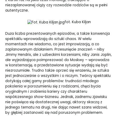
niezaplanowanej ciąży czy rozwodzie rodziców są w pełni
autentyczne.
fot. Kuba Kiljan
Duża liczba prezentowanych epizodów, a także konwencja
spektaklu wprowadzają do sztuki chaos. W wielu
momentach nie wiadomo, co jest improwizacją, a co
zaplanowanym działaniem. Przesunięcie znaczeń – niby
Jimmy Hendrix, ale z uzbeckimi korzeniami, niby Janis Joplin,
ale wyjeżdżająca poimprezować do Moskwy – wprowadza
w konsternację, a przedstawione sytuacje wydają się być
niezrozumiałe. Trudno także oprzeć się wrażeniu, że sztuka
jest jednocześnie o wszystkim i o niczym. Twórcy spektaklu
dotykają całej gamy problemów: trudności młodego
pokolenia w porozumieniu się z rodzicami, chęci bycia
oryginalnym i zrobienia kariery czy charakteru
współczesnego show-biznesu. Jednak, żadnemu zjawisku
nie poświęca się dostatecznej uwagi, aktorzy skaczą z
jednego tematu na drugi, nie dając nawet szans widzowi,
by głębiej zastanowić się nad poruszonym problemem.