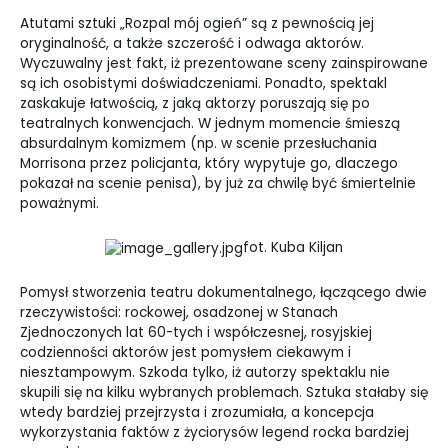
Atutami sztuki „Rozpal mój ogień” są z pewnością jej
oryginalność, a także szczerość i odwaga aktorów.
Wyczuwalny jest fakt, iż prezentowane sceny zainspirowane
są ich osobistymi doświadczeniami. Ponadto, spektakl
zaskakuje łatwością, z jaką aktorzy poruszają się po
teatralnych konwencjach. W jednym momencie śmieszą
absurdalnym komizmem (np. w scenie przesłuchania
Morrisona przez policjanta, który wypytuje go, dlaczego
pokazał na scenie penisa), by już za chwilę być śmiertelnie
poważnymi.
fot. Kuba Kiljan
Pomysł stworzenia teatru dokumentalnego, łączącego dwie
rzeczywistości: rockowej, osadzonej w Stanach
Zjednoczonych lat 60-tych i współczesnej, rosyjskiej
codzienności aktorów jest pomysłem ciekawym i
niesztampowym. Szkoda tylko, iż autorzy spektaklu nie
skupili się na kilku wybranych problemach. Sztuka stałaby się
wtedy bardziej przejrzysta i zrozumiała, a koncepcja
wykorzystania faktów z życiorysów legend rocka bardziej