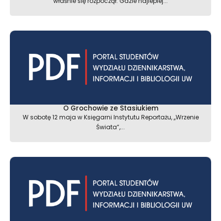
właśnie się rozpoczął. Gdzie najlepiej...
O Grochowie ze Stasiukiem
W sobotę 12 maja w Księgarni Instytutu Reportażu, ,,Wrzenie
Świata”,...