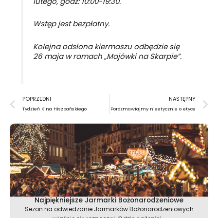
lutego, godz: 10:00-19:30.
Wstęp jest bezpłatny.
Kolejna odsłona kiermaszu odbędzie się
26 maja w ramach „Majówki na Skarpie”.
Prev
N
POPRZEDNI
NASTĘPNY
Tydzień Kina Hiszpańskiego
Porozmawiajmy nieetycznie o etyce
Najpiękniejsze Jarmarki Bożonarodzeniowe
Sezon na odwiedzanie Jarmarków Bożonarodzeniowych