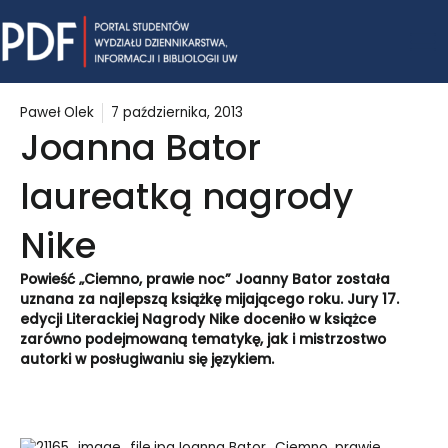
Skip
Mai
to
content
Me
Paweł Olek
7 października, 2013
Joanna Bator
laureatką nagrody
Nike
Powieść „Ciemno, prawie noc” Joanny Bator została
uznana za najlepszą książkę mijającego roku. Jury 17.
edycji Literackiej Nagrody Nike doceniło w książce
zarówno podejmowaną tematykę, jak i mistrzostwo
autorki w posługiwaniu się językiem.
Joanna Bator „Ciemno, prawie