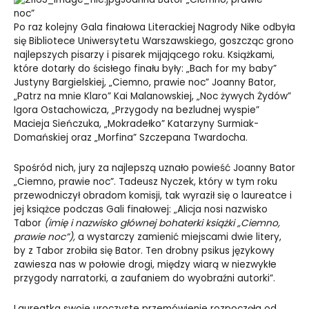
noc”
Po raz kolejny Gala finałowa Literackiej Nagrody Nike odbyła
się Bibliotece Uniwersytetu Warszawskiego, goszcząc grono
najlepszych pisarzy i pisarek mijającego roku. Książkami,
które dotarły do ścisłego finału były: „Bach for my baby”
Justyny Bargielskiej, „Ciemno, prawie noc” Joanny Bator,
„Patrz na mnie Klaro” Kai Malanowskiej, „Noc żywych Żydów”
Igora Ostachowicza, „Przygody na bezludnej wyspie”
Macieja Sieńczuka, „Mokradełko” Katarzyny Surmiak-
Domańskiej oraz „Morfina” Szczepana Twardocha.
Spośród nich, jury za najlepszą uznało powieść Joanny Bator
„Ciemno, prawie noc”. Tadeusz Nyczek, który w tym roku
przewodniczył obradom komisji, tak wyraził się o laureatce i
jej książce podczas Gali finałowej: „Alicja nosi nazwisko
Tabor
(imię i nazwisko głównej bohaterki książki „Ciemno,
prawie noc”),
a wystarczy zamienić miejscami dwie litery,
by z Tabor zrobiła się Bator. Ten drobny psikus językowy
zawiesza nas w połowie drogi, między wiarą w niezwykłe
przygody narratorki, a zaufaniem do wyobraźni autorki”.
Laureatka swoje uroczyste przemówienie rozpoczęła od