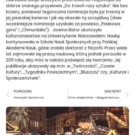
dobrze znanego przysłowia „Do trzech razy sztuka”. Nie bez
kozery, ponieważ tegoroczna nominacja była już trzecią w
jej pisarskiej karierze i jak się okazało tą szczęśliwą (dwie
wcześniejsze nominacje uzyskała za powieści „Piaskowa
góra” i „Chmurdalia”). Joanna Bator ukończyła
kulturoznawstwo na Uniwersytecie Warszawskim. Naukę
kontynuowała w Szkole Nauk Społecznych przy Polskiej
Akademii Nauk, gdzie zrobiła doktorat z filozofii. Przez wiele
lat zajmowała się pracą naukową, którą jednak porzuciła w
2011 roku, aby móc w całości poświęcić się tworzeniu. Jej
publikacje ukazywały się m.in. w „Twórczości”, „Czasie
Kultury”, „Tygodniku Powszechnym”, „Bluszczu” czy „Kulturze i
Społeczeństwie”.
Prev
N
POPRZEDNI
NASTĘPNY
Terroryści kontra CIA
Chris Niedenthal – fotograf komunizmu