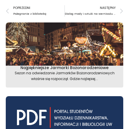
Prev
N
POPRZEDNI
NASTĘPNY
Pożegnanie z biblioteką
Dialog mody i sztuki na wernisażu wystawy ,,Art Couture” Sylwii Dębickiej
Najpiękniejsze Jarmarki Bożonarodzeniowe
Sezon na odwiedzanie Jarmarków Bożonarodzeniowych
właśnie się rozpoczął. Gdzie najlepiej...