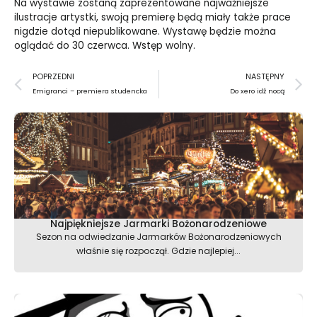
Na wystawie zostaną zaprezentowane najważniejsze
ilustracje artystki, swoją premierę będą miały także prace
nigdzie dotąd niepublikowane. Wystawę będzie można
oglądać do 30 czerwca. Wstęp wolny.
Prev
N
POPRZEDNI
NASTĘPNY
Emigranci – premiera studencka
Do xero idź nocą
Najpiękniejsze Jarmarki Bożonarodzeniowe
Sezon na odwiedzanie Jarmarków Bożonarodzeniowych
właśnie się rozpoczął. Gdzie najlepiej...