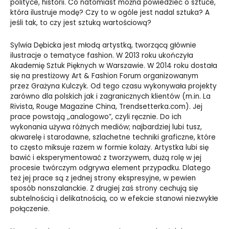
polityce, historii. Co natomiast można powiedzieć o sztuce,
która ilustruje modę? Czy to w ogóle jest nadal sztuka? A
jeśli tak, to czy jest sztuką wartościową?
Sylwia Dębicka jest młodą artystką, tworzącą głównie
ilustracje o tematyce fashion. W 2013 roku ukończyła
Akademię Sztuk Pięknych w Warszawie. W 2014 roku dostała
się na prestiżowy Art & Fashion Forum organizowanym
przez Grażyna Kulczyk. Od tego czasu wykonywała projekty
zarówno dla polskich jak i zagranicznych klientów (m.in.
La
Rivista
, Rouge Magazine China,
Trendsetterka.com
). Jej
prace powstają ,,analogowo”, czyli ręcznie. Do ich
wykonania używa różnych mediów; najbardziej lubi tusz,
akwarelę i starodawne, szlachetne techniki graficzne, które
to często miksuje razem w formie kolaży. Artystka lubi się
bawić i eksperymentować z tworzywem, dużą rolę w jej
procesie twórczym odgrywa element przypadku. Dlatego
też jej prace są z jednej strony ekspresyjne, w pewien
sposób nonszalanckie. Z drugiej zaś strony cechują się
subtelnością i delikatnością, co w efekcie stanowi niezwykłe
połączenie.