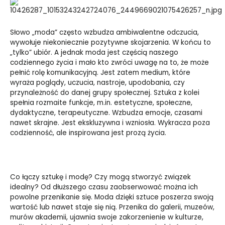
Słowo „moda” często wzbudza ambiwalentne odczucia,
wywołuje niekoniecznie pozytywne skojarzenia. W końcu to
„tylko” ubiór. A jednak moda jest częścią naszego
codziennego życia i mało kto zwróci uwagę na to, że może
pełnić rolę komunikacyjną. Jest zatem medium, które
wyraża poglądy, uczucia, nastroje, upodobania, czy
przynależność do danej grupy społecznej. Sztuka z kolei
spełnia rozmaite funkcje, m.in. estetyczne, społeczne,
dydaktyczne, terapeutyczne. Wzbudza emocje, czasami
nawet skrajne. Jest ekskluzywna i wzniosła. Wykracza poza
codzienność, ale inspirowana jest prozą życia.
Co łączy sztukę i modę? Czy mogą stworzyć związek
idealny? Od dłuższego czasu zaobserwować można ich
powolne przenikanie się. Moda dzięki sztuce poszerza swoją
wartość lub nawet staje się nią. Przenika do galerii, muzeów,
murów akademii, ujawnia swoje zakorzenienie w kulturze,