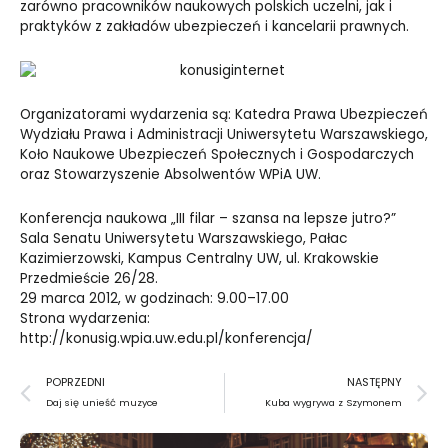
zarówno pracowników naukowych polskich uczelni, jak i
praktyków z zakładów ubezpieczeń i kancelarii prawnych.
Organizatorami wydarzenia są: Katedra Prawa Ubezpieczeń
Wydziału Prawa i Administracji Uniwersytetu Warszawskiego,
Koło Naukowe Ubezpieczeń Społecznych i Gospodarczych
oraz Stowarzyszenie Absolwentów WPiA UW.
Konferencja naukowa „III filar – szansa na lepsze jutro?”
Sala Senatu Uniwersytetu Warszawskiego, Pałac
Kazimierzowski, Kampus Centralny UW, ul. Krakowskie
Przedmieście 26/28.
29 marca 2012, w godzinach: 9.00–17.00
Strona wydarzenia:
http://konusig.wpia.uw.edu.pl/konferencja/
Prev
N
POPRZEDNI
NASTĘPNY
Daj się unieść muzyce
Kuba wygrywa z Szymonem