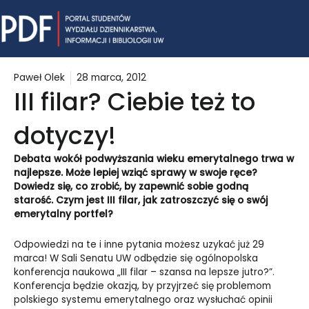
Skip
Mai
to
content
Me
Paweł Olek
28 marca, 2012
III filar? Ciebie też to
dotyczy!
Debata wokół podwyższania wieku emerytalnego trwa w
najlepsze. Może lepiej wziąć sprawy w swoje ręce?
Dowiedz się, co zrobić, by zapewnić sobie godną
starość. Czym jest III filar, jak zatroszczyć się o swój
emerytalny portfel?
Odpowiedzi na te i inne pytania możesz uzykać już 29
marca! W Sali Senatu UW odbędzie się ogólnopolska
konferencja naukowa „III filar – szansa na lepsze jutro?”.
Konferencja będzie okazją, by przyjrzeć się problemom
polskiego systemu emerytalnego oraz wysłuchać opinii