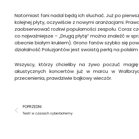
Natomiast fani nadal będą ich słuchać. Już po pierws
kolejnej płyty, oczywiście z nowymi aranżacjami. Pr
zaobserwować rozkwi popularności zespołu. Coraz częś
co najważniejsze – „Drugą płytę” można znaleźć w spr
obecnie białym krukiem). Grono fanów szybko się powi
działalność Poluzjantów jest swoistą perłą na polsk
Wszyscy, którzy chcieliby na żywo poczuć magię 
akustycznych koncertów już w marcu w Wałbrzych
przecenienia, prawdziwie bajkowy wieczór.
Prev
POPRZEDNI
Teatr w czasach cyberbohemy