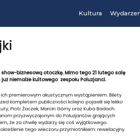
Kultura
Wydarzen
jki
 show-biznesową otoczkę. Mimo tego 21 lutego salę
i już niemalże kultowego zespołu Poluzjanci.
ł ich premierowym akustycznym wystąpieniem. Bilety
ed kompletem publiczności kolejno pojawili się lekko
Luty, Piotr Żaczek, Marcin Górny oraz Kuba Badach.
fanom przyzwyczajonym do Poluzjantów grających
em, że za chwilę wydarzy się coś wyjątkowego.
określenie tego wieczoru przymiotnikiem: rewelacyjny.