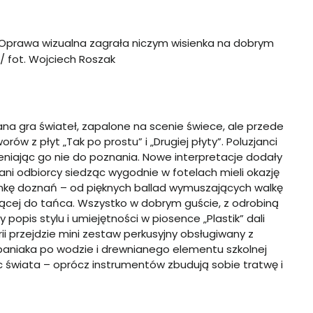
Oprawa wizualna zagrała niczym wisienka na dobrym
 fot. Wojciech Roszak
a gra świateł, zapalone na scenie świece, ale przede
w z płyt „Tak po prostu” i „Drugiej płyty”. Poluzjanci
eniając go nie do poznania. Nowe interpretacje dodały
ani odbiorcy siedząc wygodnie w fotelach mieli okazję
ankę doznań – od pięknych ballad wymuszających walkę
cej do tańca. Wszystko w dobrym guście, z odrobiną
 popis stylu i umiejętności w piosence „Plastik” dali
rii przejdzie mini zestaw perkusyjny obsługiwany z
aniaka po wodzie i drewnianego elementu szkolnej
ec świata – oprócz instrumentów zbudują sobie tratwę i