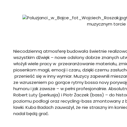
muzycznym torcie /
Niecodzienną atmosferę budowała świetnie realizowan
wszystkim dźwięk – nowe odsłony dobrze znanych utworó
włożyli wiele pracy w przearanżowanie materiału, zmi
piosenkom magii, emocji i czaru, dzięki czemu zasłuch
przenieść się w inny wymiar. Muzycy zapewnili miesz
ze wzruszeniem po gorące rytmy bossa novy porywają
humoru i jak zawsze – w pełni profesjonalnie. Absolutny
Robert Luty (perkusja) i Piotr Żaczek (bass) – do histo
poziomu podłogi oraz recycling-bass zmontowany z b
ławki. Kuba Badach zauważył, że nie straszny im koni
nadal będą grać.