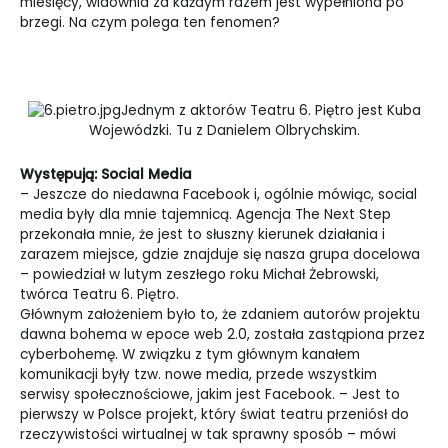
miesięcy, widownia za każdym razem jest wypełniona po
brzegi. Na czym polega ten fenomen?
Jednym z aktorów Teatru 6. Piętro jest Kuba
Wojewódzki. Tu z Danielem Olbrychskim.
Występują: Social Media
– Jeszcze do niedawna Facebook i, ogólnie mówiąc, social
media były dla mnie tajemnicą. Agencja The Next Step
przekonała mnie, że jest to słuszny kierunek działania i
zarazem miejsce, gdzie znajduje się nasza grupa docelowa
– powiedział w lutym zeszłego roku Michał Żebrowski,
twórca Teatru 6. Piętro.
Głównym założeniem było to, że zdaniem autorów projektu
dawna bohema w epoce web 2.0, została zastąpiona przez
cyberbohemę. W związku z tym głównym kanałem
komunikacji były tzw. nowe media, przede wszystkim
serwisy społecznościowe, jakim jest Facebook. – Jest to
pierwszy w Polsce projekt, który świat teatru przeniósł do
rzeczywistości wirtualnej w tak sprawny sposób – mówi