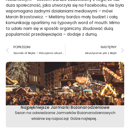
duża społeczność, jaka utworzyła się na Facebooku, nie była
wspomagana żadnymi działaniami mediowymi – mówi
Marcin Brzostowicz. – Mieliśmy bardzo mały budżet i całą
komunikację oparliśmy na typowych word of mouth. Mimo
to udało nam się w sposób organiczny zbudować dużą
popularność przedsięwzięcia – dodaje z dumą.
Prev
N
POPRZEDNI
NASTĘPNY
Sounds of Bajka – Poluzjanci akustycznie
Akustycznie jak z Bajki
Najpiękniejsze Jarmarki Bożonarodzeniowe
Sezon na odwiedzanie Jarmarków Bożonarodzeniowych
właśnie się rozpoczął. Gdzie najlepiej...