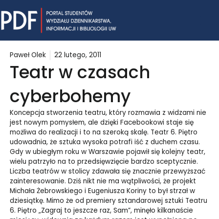
Skip
Mai
to
content
Me
Paweł Olek
22 lutego, 2011
Teatr w czasach
cyberbohemy
Koncepcja stworzenia teatru, który rozmawia z widzami nie
jest nowym pomysłem, ale dzięki Facebookowi staje się
możliwa do realizacji i to na szeroką skalę. Teatr 6. Piętro
udowadnia, że sztuka wysoka potrafi iść z duchem czasu.
Gdy w ubiegłym roku w Warszawie pojawił się kolejny teatr,
wielu patrzyło na to przedsięwzięcie bardzo sceptycznie.
Liczba teatrów w stolicy zdawała się znacznie przewyższać
zainteresowanie. Dziś nikt nie ma wątpliwości, że projekt
Michała Żebrowskiego i Eugeniusza Koriny to był strzał w
dziesiątkę. Mimo że od premiery sztandarowej sztuki Teatru
6. Piętro „Zagraj to jeszcze raz, Sam”, minęło kilkanaście