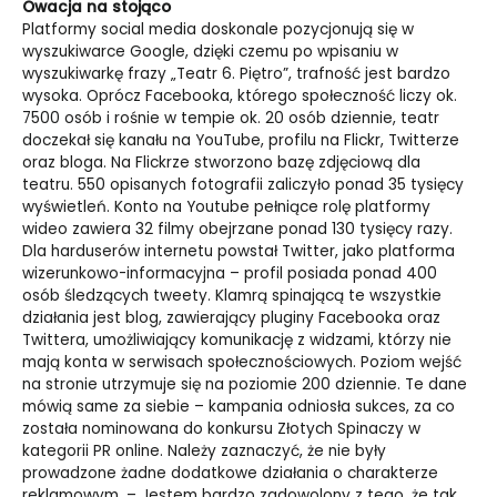
Owacja na stojąco
Platformy social media doskonale pozycjonują się w
wyszukiwarce Google, dzięki czemu po wpisaniu w
wyszukiwarkę frazy „Teatr 6. Piętro”, trafność jest bardzo
wysoka. Oprócz Facebooka, którego społeczność liczy ok.
7500 osób i rośnie w tempie ok. 20 osób dziennie, teatr
doczekał się kanału na YouTube, profilu na Flickr, Twitterze
oraz bloga. Na Flickrze stworzono bazę zdjęciową dla
teatru. 550 opisanych fotografii zaliczyło ponad 35 tysięcy
wyświetleń. Konto na Youtube pełniące rolę platformy
wideo zawiera 32 filmy obejrzane ponad 130 tysięcy razy.
Dla harduserów internetu powstał Twitter, jako platforma
wizerunkowo-informacyjna – profil posiada ponad 400
osób śledzących tweety. Klamrą spinającą te wszystkie
działania jest blog, zawierający pluginy Facebooka oraz
Twittera, umożliwiający komunikację z widzami, którzy nie
mają konta w serwisach społecznościowych. Poziom wejść
na stronie utrzymuje się na poziomie 200 dziennie. Te dane
mówią same za siebie – kampania odniosła sukces, za co
została nominowana do konkursu Złotych Spinaczy w
kategorii PR online. Należy zaznaczyć, że nie były
prowadzone żadne dodatkowe działania o charakterze
reklamowym. – Jestem bardzo zadowolony z tego, że tak