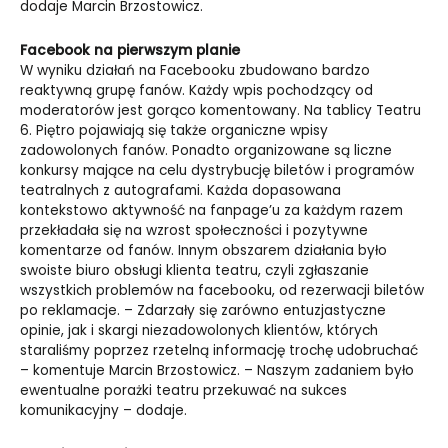
dodaje Marcin Brzostowicz.
Facebook na pierwszym planie
W wyniku działań na Facebooku zbudowano bardzo
reaktywną grupę fanów. Każdy wpis pochodzący od
moderatorów jest gorąco komentowany. Na tablicy Teatru
6. Piętro pojawiają się także organiczne wpisy
zadowolonych fanów. Ponadto organizowane są liczne
konkursy mające na celu dystrybucję biletów i programów
teatralnych z autografami. Każda dopasowana
kontekstowo aktywność na fanpage’u za każdym razem
przekładała się na wzrost społeczności i pozytywne
komentarze od fanów. Innym obszarem działania było
swoiste biuro obsługi klienta teatru, czyli zgłaszanie
wszystkich problemów na facebooku, od rezerwacji biletów
po reklamacje. – Zdarzały się zarówno entuzjastyczne
opinie, jak i skargi niezadowolonych klientów, których
staraliśmy poprzez rzetelną informację trochę udobruchać
– komentuje Marcin Brzostowicz. – Naszym zadaniem było
ewentualne porażki teatru przekuwać na sukces
komunikacyjny – dodaje.