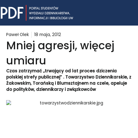
Skip
Mai
to
content
Me
Paweł Olek
18 maja, 2012
Mniej agresji, więcej
umiaru
Czas zatrzymać „trwający od lat proces dziczenia
polskiej strefy publicznej” . Towarzystwo Dziennikarskie, z
Żakowskim, Torańską i Blumsztajnem na czele, apeluje
do polityków, dziennikarzy i związkowców