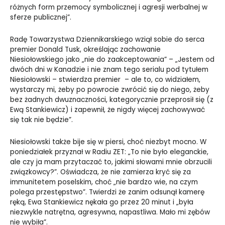
różnych form przemocy symbolicznej i agresji werbalnej w
sferze publicznej”.
Radę Towarzystwa Dziennikarskiego wziął sobie do serca
premier Donald Tusk, określając zachowanie
Niesiołowskiego jako „nie do zaakceptowania” – „Jestem od
dwóch dni w Kanadzie i nie znam tego serialu pod tytułem
Niesiołowski – stwierdza premier – ale to, co widziałem,
wystarczy mi, żeby po powrocie zwrócić się do niego, żeby
bez żadnych dwuznaczności, kategorycznie przeprosił się (z
Ewą Stankiewicz) i zapewnił, że nigdy więcej zachowywać
się tak nie będzie”.
Niesiołowski także bije się w piersi, choć niezbyt mocno. W
poniedziałek przyznał w Radiu ZET: „To nie było eleganckie,
ale czy ja mam przytaczać to, jakimi słowami mnie obrzucili
związkowcy?”. Oświadcza, że nie zamierza kryć się za
immunitetem poselskim, choć „nie bardzo wie, na czym
polega przestępstwo”. Twierdzi że zanim odsunął kamerę
ręką, Ewa Stankiewicz nękała go przez 20 minut i „była
niezwykle natrętna, agresywna, napastliwa. Mało mi zębów
nie wybiła”.