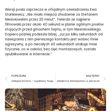
Wersji posła zaprzecza w oficjalnym oświadczeniu Ewa
Stankiewicz. „Nie miało miejsca chodzenie za Stefanem
Niesiołowskim przez 20 minut”. Twierdzi że najpierw
filmowała przez około 40 sekund w planie ogólnym posłów
stojących przed gmachem Sejmu, w tym Niesiołowskiego.
Dopiero później podeszła bliżej. „Już po kilku sekundach od
nawiązania z nim pierwszego kontaktu jest wobec mnie
agresywny, a po niecałych 40 sekundach atakuje mnie
fizycznie, co w całości, bez cięć montażowych, zostało
opublikowane w internecie.”
Prev
N
POPRZEDNI
NASTĘPNY
Odkopią Kantora – wyjątkowy happening na Foksal
Akademia fotoreportażu w plenerze