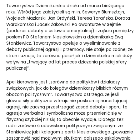
Towarzystwo Dziennikarskie działa od marca bieżącego
roku. Wśród jego założycieli są m.in. Seweryn Blumsztajn,
Wojciech Maziarski, Jan Ordyński, Teresa Torańska, Dorota
Warakomska i Jacek Żakowski. Po awanturze w Sejmie
(podczas debaty o ustawie emerytalnej) i zajściu pomiędzy
posłem PO Stefanem Niesiołowskim a dziennikarką Ewą
Stankiewicz, Towarzystwo apeluje o wyeliminowanie z
debaty publicznej agresji i przemocy. Nie staje po żadnej ze
stron i uznaje, że zarówno poseł jak i dziennikarka mieli duży
wpływ na „trwający od lat proces dziczenia polskiej sfery
publicznej”.
Apel kierowany jest „zarówno do polityków i działaczy
związkowych, jak do kolegów dziennikarzy bliskich różnym
obozom politycznym”. Towarzystwo ostrzega, że jeśli
główne siły polityczne w kraju nie poskromią narastającej
agresji, nie zaczną przestrzegać zasad debaty i sporu, to
agresja werbalna i symboliczna może przemienić się w
fizyczną szybciej niż się to obecnie wydaje. Dlatego też
radzi zarówno środowiskom politycznym związanym ze
Stankiewicz jak i kolegom z partii Niesiołowskiego „poważnie
zastanowić nad możliwymi skutkami dalszego eskalowania