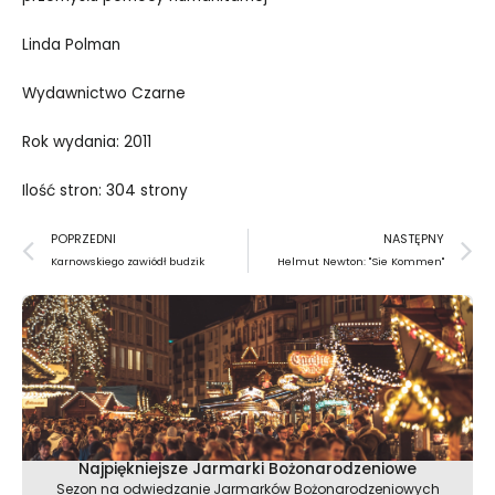
Linda Polman
Wydawnictwo Czarne
Rok wydania: 2011
Ilość stron: 304 strony
Prev
N
POPRZEDNI
NASTĘPNY
Karnowskiego zawiódł budzik
Helmut Newton: "Sie Kommen"
Najpiękniejsze Jarmarki Bożonarodzeniowe
Sezon na odwiedzanie Jarmarków Bożonarodzeniowych