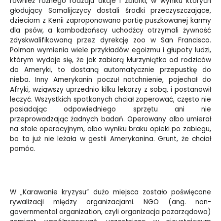
również różnego rodzaju akcje i zbiórki, w wyniku których
głodujący Somalijczycy dostali środki przeczyszczające,
dzieciom z Kenii zaproponowano partię puszkowanej karmy
dla psów, a kambodżańscy uchodźcy otrzymali żywność
zdyskwalifikowaną przez dyrekcję zoo w San Francisco.
Polman wymienia wiele przykładów egoizmu i głupoty ludzi,
którym wydaje się, że jak zabiorą Murzyniątko od rodziców
do Ameryki, to dostaną automatycznie przepustkę do
nieba. Inny Amerykanin poczuł natchnienie, pojechał do
Afryki, wziąwszy uprzednio kilku lekarzy z sobą, i postanowił
leczyć. Wszystkich spotkanych chciał zoperować, często nie
posiadając odpowiedniego sprzętu ani nie
przeprowadzając żadnych badań. Operowany albo umierał
na stole operacyjnym, albo wyniku braku opieki po zabiegu,
bo ta już nie leżała w gestii Amerykanina. Grunt, że chciał
pomóc.
W „Karawanie kryzysu” dużo miejsca zostało poświęcone
rywalizacji między organizacjami. NGO (ang. non-
governmental organization, czyli organizacja pozarządowa)