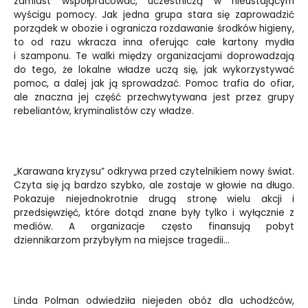
zamiast współpracować, uczestniczą w nieustającym
wyścigu pomocy. Jak jedna grupa stara się zaprowadzić
porządek w obozie i ogranicza rozdawanie środków higieny,
to od razu wkracza inna oferując całe kartony mydła
i szamponu. Te walki między organizacjami doprowadzają
do tego, że lokalne władze uczą się, jak wykorzystywać
pomoc, a dalej jak ją sprowadzać. Pomoc trafia do ofiar,
ale znaczna jej część przechwytywana jest przez grupy
rebeliantów, kryminalistów czy władze.
„Karawana kryzysu” odkrywa przed czytelnikiem nowy świat.
Czyta się ją bardzo szybko, ale zostaje w głowie na długo.
Pokazuje niejednokrotnie drugą stronę wielu akcji i
przedsięwzięć, które dotąd znane były tylko i wyłącznie z
mediów. A organizacje często finansują pobyt
dziennikarzom przybyłym na miejsce tragedii…
Linda Polman odwiedziła niejeden obóz dla uchodźców,