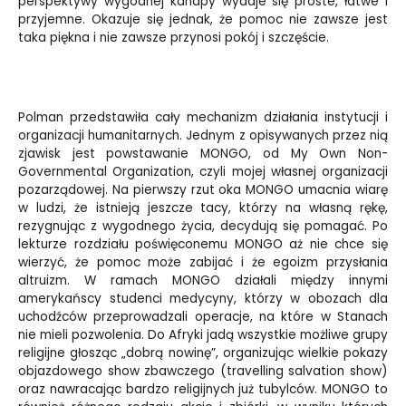
perspektywy wygodnej kanapy wydaje się proste, łatwe i
przyjemne. Okazuje się jednak, że pomoc nie zawsze jest
taka piękna i nie zawsze przynosi pokój i szczęście.
Polman przedstawiła cały mechanizm działania instytucji i
organizacji humanitarnych. Jednym z opisywanych przez nią
zjawisk jest powstawanie MONGO, od My Own Non-
Governmental Organization, czyli mojej własnej organizacji
pozarządowej. Na pierwszy rzut oka MONGO umacnia wiarę
w ludzi, że istnieją jeszcze tacy, którzy na własną rękę,
rezygnując z wygodnego życia, decydują się pomagać. Po
lekturze rozdziału poświęconemu MONGO aż nie chce się
wierzyć, że pomoc może zabijać i że egoizm przysłania
altruizm. W ramach MONGO działali między innymi
amerykańscy studenci medycyny, którzy w obozach dla
uchodźców przeprowadzali operacje, na które w Stanach
nie mieli pozwolenia. Do Afryki jadą wszystkie możliwe grupy
religijne głosząc „dobrą nowinę”, organizując wielkie pokazy
objazdowego show zbawczego (travelling salvation show)
oraz nawracając bardzo religijnych już tubylców. MONGO to