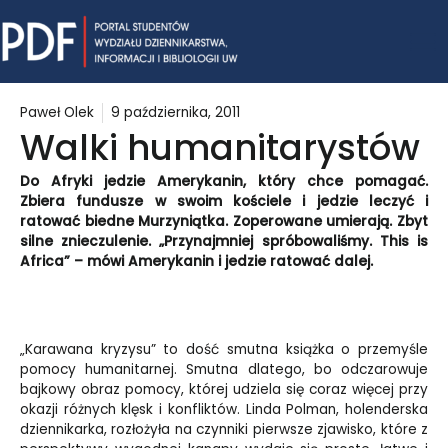
Skip
Mai
to
content
Me
Paweł Olek
9 października, 2011
Walki humanitarystów
Do Afryki jedzie Amerykanin, który chce pomagać.
Zbiera fundusze w swoim kościele i jedzie leczyć i
ratować biedne Murzyniątka. Zoperowane umierają. Zbyt
silne znieczulenie. „Przynajmniej spróbowaliśmy. This is
Africa” – mówi Amerykanin i jedzie ratować dalej.
„Karawana kryzysu” to dość smutna książka o przemyśle
pomocy humanitarnej. Smutna dlatego, bo odczarowuje
bajkowy obraz pomocy, której udziela się coraz więcej przy
okazji różnych klęsk i konfliktów. Linda Polman, holenderska
dziennikarka, rozłożyła na czynniki pierwsze zjawisko, które z