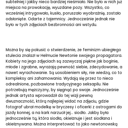
subtelniej i jakby nieco bardziej nieśmiało. Nie było w nich już
miejsca na prowokację, wyuzdane pozy. Wszystko, co
wcześniej intrygowało, kusiło, poruszało wyobraźnię, zostało
odsłonięte. Odarte z tajemnicy. Jednocześnie jednak nie
było w tych zdjęciach bezbronności ani wstydu.
Można by się pokusić o stwierdzenie, że feminizm ubiegłego
stulecia znalazł w Helmucie Newtonie swojego propagatora.
Kobiety na jego zdjęciach są zazwyczaj piękne jak boginie,
młode i zgrabne, wyrażają pewność siebie, zdecydowanie, a
nawet wyrachowanie. Są uosobieniem siły, nie wiedzą, co to
kompleksy ani zahamowania. Wydają się przez to nieco
odrealnione, pozbawione tradycyjnego seksapilu. Nie
potrzebują mężczyzny, by sięgnąć po swoje. Jednocześnie
jednak artysta wprowadził do tej wizji pewną
dwuznaczność, którą najlepiej widać na zdjęciu, gdzie
fotograf ubrał modelkę w bryczesy i oficerki z ostrogami do
jazdy konnej, a na kark narzucił jej… siodło. Jakby była
jednocześnie tą, która siodła, okiełznuje i jest siodłana i
okiełznywana. Można interpretować to jako newtonowską