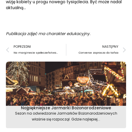
wizję kobiety u progu nowego tysiąclecia. Być może nadal
aktualną…
Publikacja zdjęć ma charakter edukacyjny.
Prev
N
POPRZEDNI
NASTĘPNY
Na marginesie społeczeństwa…
Converse zaprasza do tańca
Najpiękniejsze Jarmarki Bożonarodzeniowe
Sezon na odwiedzanie Jarmarków Bożonarodzeniowych
właśnie się rozpoczął. Gdzie najlepiej...