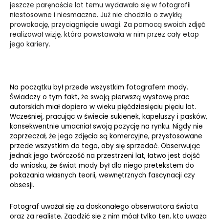
jeszcze paręnaście lat temu wydawało się w fotografii
niestosowne i niesmaczne. Już nie chodziło o zwykłą
prowokację, przyciągnięcie uwagi. Za pomocą swoich zdjęć
realizował wizję, która powstawała w nim przez cały etap
jego kariery.
Na początku był przede wszystkim fotografem mody.
Świadczy o tym fakt, że swoją pierwszą wystawę prac
autorskich miał dopiero w wieku pięćdziesięciu pięciu lat.
Wcześniej, pracując w świecie sukienek, kapeluszy i pasków,
konsekwentnie umacniał swoją pozycję na rynku. Nigdy nie
zaprzeczał, że jego zdjęcia są komercyjne, przystosowane
przede wszystkim do tego, aby się sprzedać. Obserwując
jednak jego twórczość na przestrzeni lat, łatwo jest dojść
do wniosku, że świat mody był dla niego pretekstem do
pokazania własnych teorii, wewnętrznych fascynacji czy
obsesji.
Fotograf uważał się za doskonałego obserwatora świata
oraz za realistę. Zgodzić się z nim mógł tylko ten, kto uważa