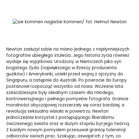
Sie Kommen/ fot. Helmut Newton
Newton zasłużył sobie na miano jednego z najsłynniejszych
fotografów ubiegłego stulecia. Jego historia życia również
wydaje się wyjątkowa. Urodzony w Niemczech jako syn
bogatego Żyda (największego w Rzeszy producenta
guzików) i Amerykanki, uciekł przed wojną z ojczyzny do
Singapuru, a natępnie do Australii. Po powrocie do Europy
postanowił rozpocząć wszystko od nowa. Wczesne lata
sześćdziesiąte były idealnym czasem dla młodego,
kontrowersyjnego i pełnego pomysłów fotografa. Granice
moralności obyczajowej rozszerzały się coraz bardziej, a
rewolucja seksualna wisiała w powietrzu. Newton
jednocześnie korzystał z postępującego liberalizmu
ówczesnego świata oraz w dużym stopniu był jego twórcą.
Z każdym nowym pomysłem przesuwał granicę tolerancji
odbiorców swoich prac. Szokując, oswajał ich z tym, co