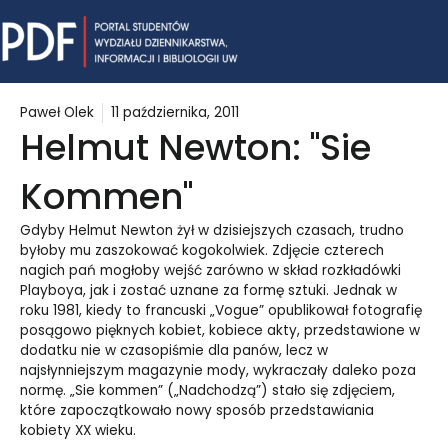
Skip
Mai
to
content
Me
Paweł Olek
11 października, 2011
Helmut Newton: "Sie
Kommen"
Gdyby Helmut Newton żył w dzisiejszych czasach, trudno
byłoby mu zaszokować kogokolwiek. Zdjęcie czterech
nagich pań mogłoby wejść zarówno w skład rozkładówki
Playboya, jak i zostać uznane za formę sztuki. Jednak w
roku 1981, kiedy to francuski „Vogue” opublikował fotografię
posągowo pięknych kobiet, kobiece akty, przedstawione w
dodatku nie w czasopiśmie dla panów, lecz w
najsłynniejszym magazynie mody, wykraczały daleko poza
normę. „Sie kommen” („Nadchodzą”) stało się zdjęciem,
które zapoczątkowało nowy sposób przedstawiania
kobiety XX wieku.