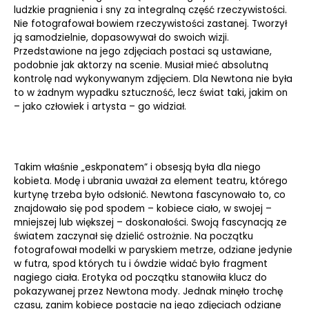
ludzkie pragnienia i sny za integralną część rzeczywistości.
Nie fotografował bowiem rzeczywistości zastanej. Tworzył
ją samodzielnie, dopasowywał do swoich wizji.
Przedstawione na jego zdjęciach postaci są ustawiane,
podobnie jak aktorzy na scenie. Musiał mieć absolutną
kontrolę nad wykonywanym zdjęciem. Dla Newtona nie była
to w żadnym wypadku sztuczność, lecz świat taki, jakim on
– jako człowiek i artysta – go widział.
Takim właśnie „eskponatem” i obsesją była dla niego
kobieta. Modę i ubrania uważał za element teatru, którego
kurtynę trzeba było odsłonić. Newtona fascynowało to, co
znajdowało się pod spodem – kobiece ciało, w swojej –
mniejszej lub większej – doskonałości. Swoją fascynacją ze
światem zaczynał się dzielić ostrożnie. Na początku
fotografował modelki w paryskiem metrze, odziane jedynie
w futra, spod których tu i ówdzie widać było fragment
nagiego ciała. Erotyka od początku stanowiła klucz do
pokazywanej przez Newtona mody. Jednak minęło trochę
czasu, zanim kobiece postacie na jego zdjęciach odziane