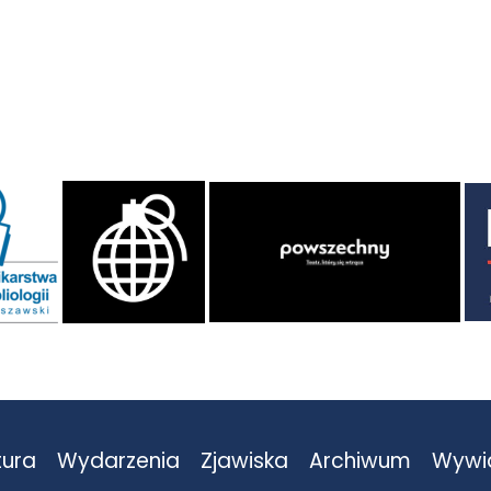
tura
Wydarzenia
Zjawiska
Archiwum
Wywi