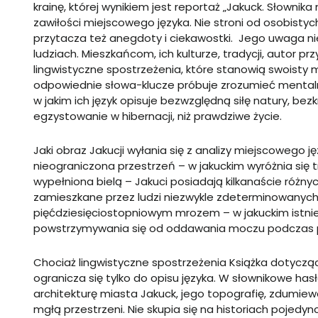
krainę, której wynikiem jest reportaż „Jakuck. Słownika
zawiłości miejscowego języka. Nie stroni od osobisty
przytacza też anegdoty i ciekawostki. Jego uwaga ni
ludziach. Mieszkańcom, ich kulturze, tradycji, autor pr
lingwistyczne spostrzeżenia, które stanowią swoisty mi
odpowiednie słowa-klucze próbuje zrozumieć mental
w jakim ich język opisuje bezwzględną siłę natury, bez
egzystowanie w hibernacji, niż prawdziwe życie.
Jaki obraz Jakucji wyłania się z analizy miejscowego
nieograniczona przestrzeń – w jakuckim wyróżnia się t
wypełniona bielą – Jakuci posiadają kilkanaście różny
zamieszkane przez ludzi niezwykle zdeterminowanych
pięćdziesięciostopniowym mrozem – w jakuckim istnie
powstrzymywania się od oddawania moczu podczas p
Chociaż lingwistyczne spostrzeżenia Książka dotycząc
ogranicza się tylko do opisu języka. W słownikowe has
architekturę miasta Jakuck, jego topografię, zdumiew
mgłą przestrzeni. Nie skupia się na historiach pojedy