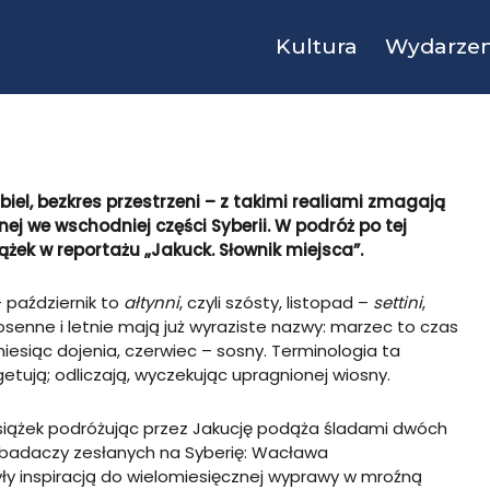
Kultura
Wydarzen
iel, bezkres przestrzeni – z takimi realiami zmagają
nej we wschodniej części Syberii. W podróż po tej
ążek w reportażu „Jakuck. Słownik miejsca”.
 październik to
ałtynni
, czyli szósty, listopad –
settini
,
osenne i letnie mają już wyraziste nazwy: marzec to czas
iesiąc dojenia, czerwiec – sosny. Terminologia ta
etują; odliczają, wyczekując upragnionej wiosny.
siążek podróżując przez Jakucję podąża śladami dwóch
 badaczy zesłanych na Syberię: Wacława
były inspiracją do wielomiesięcznej wyprawy w mroźną