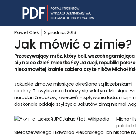
Skip
to
content
Paweł Olek
2 grudnia, 2013
Jak mówić o zimie?
Przeszywający mróz, który boli, wszechogarniająca b
się na co dzień mieszkańcy Jakucji, republiki położo
niesamowitej krainie zabiera czytelników Michał Ksi
Jakuckie zimowe miesiące określane są liczebnikami –
siódmy. Ta wyliczanka kończy się w lutym. Miesiące wi
narodzin źrebaków, kwiecień – spływania lodu, maj – m
doskonale oddaje styl życia Jakutów: zimą niemal weg
Jakuci/fot. Wikipedia
Michał K
polskich
Sieroszewskiego i Edwarda Piekarskiego. Ich historie 