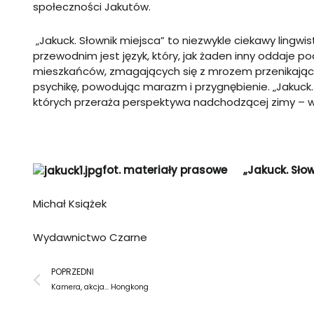
społeczności Jakutów.
„Jakuck. Słownik miejsca” to niezwykle ciekawy ling
przewodnim jest język, który, jak żaden inny oddaje po
mieszkańców, zmagających się z mrozem przenikającym
psychikę, powodując marazm i przygnębienie. „Jakuck.
których przeraża perspektywa nadchodzącej zimy – war
fot. materiały prasowe
„Jakuck. Sło
Michał Książek
Wydawnictwo Czarne
Prev
POPRZEDNI
Kamera, akcja… Hongkong