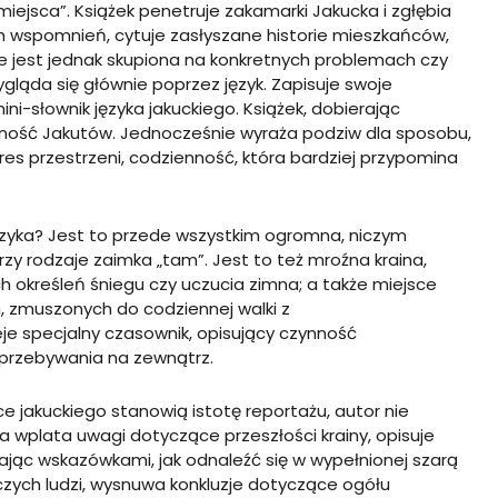
 miejsca”. Książek penetruje zakamarki Jakucka i zgłębia
ch wspomnień, cytuje zasłyszane historie mieszkańców,
e jest jednak skupiona na konkretnych problemach czy
zygląda się głównie poprzez język. Zapisuje swoje
ni-słownik języka jakuckiego. Książek, dobierając
ność Jakutów. Jednocześnie wyraża podziw dla sposobu,
kres przestrzeni, codzienność, która bardziej przypomina
 języka? Jest to przede wszystkim ogromna, niczym
rzy rodzaje zaimka „tam”. Jest to też mroźna kraina,
ch określeń śniegu czy uczucia zimna; a także miejsce
, zmuszonych do codziennej walki z
je specjalny czasownik, opisujący czynność
rzebywania na zewnątrz.
e jakuckiego stanowią istotę reportażu, autor nie
ła wplata uwagi dotyczące przeszłości krainy, opisuje
ając wskazówkami, jak odnaleźć się w wypełnionej szarą
nczych ludzi, wysnuwa konkluzje dotyczące ogółu