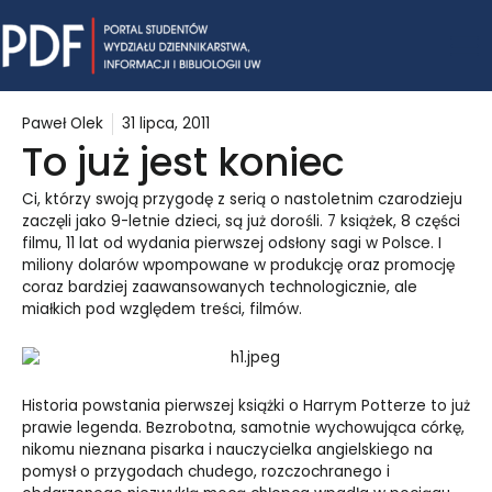
Skip
Mai
to
content
Me
Paweł Olek
31 lipca, 2011
To już jest koniec
Ci, którzy swoją przygodę z serią o nastoletnim czarodzieju
zaczęli jako 9-letnie dzieci, są już dorośli. 7 książek, 8 części
filmu, 11 lat od wydania pierwszej odsłony sagi w Polsce. I
miliony dolarów wpompowane w produkcję oraz promocję
coraz bardziej zaawansowanych technologicznie, ale
miałkich pod względem treści, filmów.
Historia powstania pierwszej książki o Harrym Potterze to już
prawie legenda. Bezrobotna, samotnie wychowująca córkę,
nikomu nieznana pisarka i nauczycielka angielskiego na
pomysł o przygodach chudego, rozczochranego i