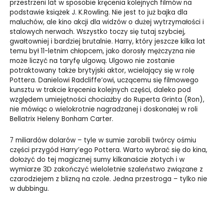
przestrzeni lat w sposobie kręcenia kolejnych filmów na
podstawie książek J. K.Rowling. Nie jest to już bajka dla
maluchów, ale kino akcji dla widzów o dużej wytrzymałości i
stalowych nerwach. Wszystko toczy się tutaj szybciej,
gwałtowniej i bardziej brutalnie. Harry, który jeszcze kilka lat
temu był 11-letnim chłopcem, jako dorosły mężczyzna nie
może liczyć na taryfę ulgową. Ulgowo nie zostanie
potraktowany także brytyjski aktor, wcielający się w rolę
Pottera. Danielowi Radcliffe’owi, uczącemu się filmowego
kunsztu w trakcie kręcenia kolejnych części, daleko pod
względem umiejętności chociażby do Ruperta Grinta (Ron),
nie mówiąc o wielokrotnie nagradzanej i doskonałej w roli
Bellatrix Heleny Bonham Carter.
7 miliardów dolarów – tyle w sumie zarobili twórcy ośmiu
części przygód Harry’ego Pottera. Warto wybrać się do kina,
dołożyć do tej magicznej sumy kilkanaście złotych i w
wymiarze 3D zakończyć wieloletnie szaleństwo związane z
czarodziejem z blizną na czole. Jedna przestroga – tylko nie
w dubbingu.