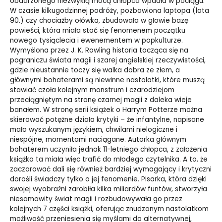
obdarzonego niezwykłą mocą chłopca wpadła w pociągu.
W czasie kilkugodzinnej podróży, pozbawiona laptopa (lata
90.) czy chociażby ołówka, zbudowała w głowie bazę
powieści, która miała stać się fenomenem początku
nowego tysiąclecia i ewenementem w popkulturze.
Wymyślona przez J. K. Rowling historia tocząca się na
pograniczu świata magii i szarej angielskiej rzeczywistości,
gdzie nieustannie toczy się walka dobra ze złem, a
głównymi bohaterami są niewinne nastolatki, które muszą
stawiać czoła kolejnym monstrum i czarodziejom
przeciągniętym na stronę czarnej magii z daleka wieje
banałem. W stronę serii książek o Harrym Potterze można
skierować potężne działa krytyki – że infantylne, napisane
mało wyszukanym językiem, chwilami nielogiczne i
niespójne, momentami naciągane. Autorka głównym
bohaterem uczyniła jednak 11-letniego chłopca, z założenia
książka ta miała więc trafić do młodego czytelnika. A to, że
zaczarować dali się również bardziej wymagający i krytyczni
dorośli świadczy tylko o jej fenomenie. Pisarka, która dzięki
swojej wyobraźni zarobiła kilka miliardów funtów, stworzyła
niesamowity świat magii i rozbudowywała go przez
kolejnych 7 części książki, oferując znudzonym nastolatkom
możliwość przeniesienia się myślami do alternatywnej,