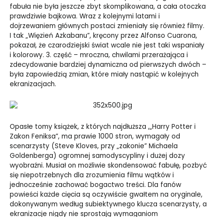
fabuła nie była jeszcze zbyt skomplikowana, a cała otoczka
prawdziwie bajkowa. Wraz z kolejnymi latami i
dojrzewaniem głównych postaci zmieniały się również filmy.
I tak „Więzień Azkabanu”, kręcony przez Alfonso Cuarona,
pokazał, że czarodziejski świat wcale nie jest taki wspaniały
i kolorowy. 3. część – mroczna, chwilami przerażająca i
zdecydowanie bardziej dynamiczna od pierwszych dwóch –
była zapowiedzią zmian, które miały nastąpić w kolejnych
ekranizacjach.
Opasłe tomy książek, z których najdłuższa ,„Harry Potter i
Zakon Feniksa”, ma prawie 1000 stron, wymagały od
scenarzysty (Steve Kloves, przy „zakonie” Michaela
Goldenberga) ogromnej samodyscypliny i dużej dozy
wyobraźni. Musiał on możliwie skondensować fabułę, pozbyć
się niepotrzebnych dla zrozumienia filmu wątków i
jednocześnie zachować bogactwo treści. Dla fanów
powieści każde cięcia są oczywiście gwałtem na oryginale,
dokonywanym według subiektywnego klucza scenarzysty, a
ekranizacje nigdy nie sprostają wymaganiom