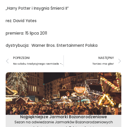
„Harry Potter i Insygnia Śmierci II”
reż. David Yates
premiera: 15 lipca 2011
dystrybucja: Warner Bros. Entertainment Polska
Prev
N
POPRZEDNI
NASTĘPNY
Na szlaku tradycyjnego rzemiosła – konkurs fotograficzny
Taniec ma głos!
Najpiękniejsze Jarmarki Bożonarodzeniowe
Sezon na odwiedzanie Jarmarków Bożonarodzeniowych