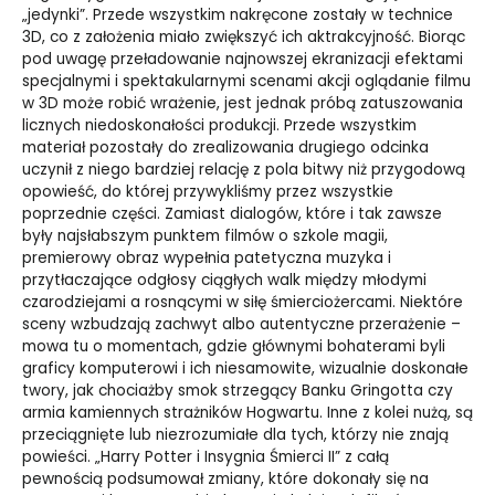
„jedynki”. Przede wszystkim nakręcone zostały w technice
3D, co z założenia miało zwiększyć ich aktrakcyjność. Biorąc
pod uwagę przeładowanie najnowszej ekranizacji efektami
specjalnymi i spektakularnymi scenami akcji oglądanie filmu
w 3D może robić wrażenie, jest jednak próbą zatuszowania
licznych niedoskonałości produkcji. Przede wszystkim
materiał pozostały do zrealizowania drugiego odcinka
uczynił z niego bardziej relację z pola bitwy niż przygodową
opowieść, do której przywykliśmy przez wszystkie
poprzednie części. Zamiast dialogów, które i tak zawsze
były najsłabszym punktem filmów o szkole magii,
premierowy obraz wypełnia patetyczna muzyka i
przytłaczające odgłosy ciągłych walk między młodymi
czarodziejami a rosnącymi w siłę śmierciożercami. Niektóre
sceny wzbudzają zachwyt albo autentyczne przerażenie –
mowa tu o momentach, gdzie głównymi bohaterami byli
graficy komputerowi i ich niesamowite, wizualnie doskonałe
twory, jak chociażby smok strzegący Banku Gringotta czy
armia kamiennych strażników Hogwartu. Inne z kolei nużą, są
przeciągnięte lub niezrozumiałe dla tych, którzy nie znają
powieści. „Harry Potter i Insygnia Śmierci II” z całą
pewnością podsumował zmiany, które dokonały się na