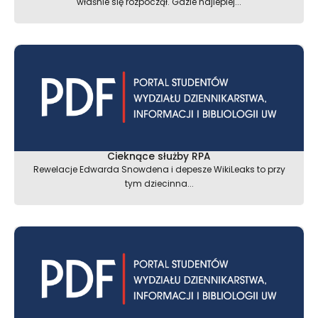
właśnie się rozpoczął. Gdzie najlepiej...
Cieknące służby RPA
Rewelacje Edwarda Snowdena i depesze WikiLeaks to przy
tym dziecinna...