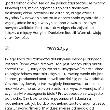
„potteromaniaków”. Nie da się jednak zaprzeczyć, że twórcy
filmowej serii, mając ogromne zaplecze finansowe i
doskonałą ekipę, przenieśli na ekran to, czego część z
czytelników nawet nie potrafiła dobrze sobie wyobrazić. Co
więcej, udało im się stworzyć osobne zjawisko i zdobyć
nowych wielbicieli Pottera, którzy nigdy nie zajrzeli do
książki, a między Harry’m i Danielem Radcliffe’em stawiają
znak równości.
15-ego lipca 2011 zakończył definitywnie dekadę Harry’ego
Pottera. Ósma część filmowej sagi jest kontynuacją obrazu
sprzed roku – „Harry’ego Pottera i Insygniów Śmierci”. Mimo
że objętościowo ostatnia książka J. K.Rowling wcale nie jest
liderem, producenci postanowili podzielić ją na dwa odcinki.
Czy zadecydowały o tym względy finansowe, starania o
możliwie wierne odtworzenie ostatniej, wyczekiwanej części
czy należyte pożegnanie idola? Prawdopodobnie wszystko
po trochu. Czy było to dobre posunięcie? Zdania są
podzielone tak, jak bardzo podzielona została siódma część
sagi. „Insygnia Śmierci II” w dużej mierze odbiegają od