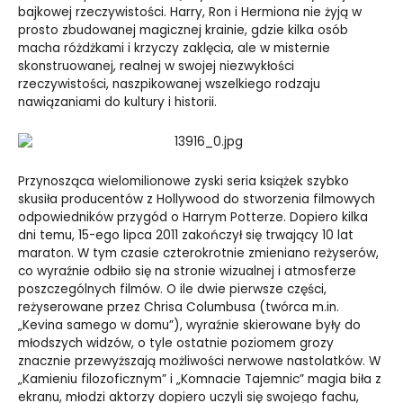
bajkowej rzeczywistości. Harry, Ron i Hermiona nie żyją w
prosto zbudowanej magicznej krainie, gdzie kilka osób
macha różdżkami i krzyczy zaklęcia, ale w misternie
skonstruowanej, realnej w swojej niezwykłości
rzeczywistości, naszpikowanej wszelkiego rodzaju
nawiązaniami do kultury i historii.
Przynosząca wielomilionowe zyski seria książek szybko
skusiła producentów z Hollywood do stworzenia filmowych
odpowiedników przygód o Harrym Potterze. Dopiero kilka
dni temu, 15-ego lipca 2011 zakończył się trwający 10 lat
maraton. W tym czasie czterokrotnie zmieniano reżyserów,
co wyraźnie odbiło się na stronie wizualnej i atmosferze
poszczególnych filmów. O ile dwie pierwsze części,
reżyserowane przez Chrisa Columbusa (twórca m.in.
„Kevina samego w domu”), wyraźnie skierowane były do
młodszych widzów, o tyle ostatnie poziomem grozy
znacznie przewyższają możliwości nerwowe nastolatków. W
„Kamieniu filozoficznym” i „Komnacie Tajemnic” magia biła z
ekranu, młodzi aktorzy dopiero uczyli się swojego fachu,