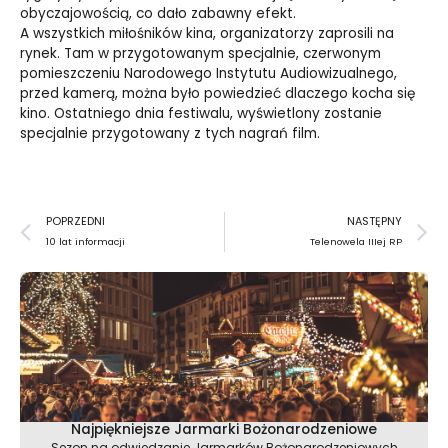
obyczajowością, co dało zabawny efekt.
A wszystkich miłośników kina, organizatorzy zaprosili na
rynek. Tam w przygotowanym specjalnie, czerwonym
pomieszczeniu Narodowego Instytutu Audiowizualnego,
przed kamerą, można było powiedzieć dlaczego kocha się
kino. Ostatniego dnia festiwalu, wyświetlony zostanie
specjalnie przygotowany z tych nagrań film.
Prev
N
POPRZEDNI
NASTĘPNY
10 lat informacji
Telenowela IIIej RP
Najpiękniejsze Jarmarki Bożonarodzeniowe
Sezon na odwiedzanie Jarmarków Bożonarodzeniowych