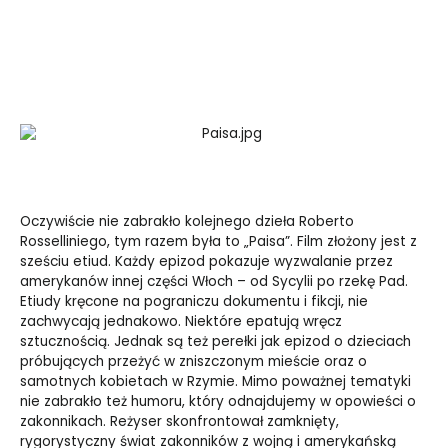
Oczywiście nie zabrakło kolejnego dzieła Roberto
Rosselliniego, tym razem była to „Paisa”. Film złożony jest z
sześciu etiud. Każdy epizod pokazuje wyzwalanie przez
amerykanów innej części Włoch – od Sycylii po rzekę Pad.
Etiudy kręcone na pograniczu dokumentu i fikcji, nie
zachwycają jednakowo. Niektóre epatują wręcz
sztucznością. Jednak są też perełki jak epizod o dzieciach
próbujących przeżyć w zniszczonym mieście oraz o
samotnych kobietach w Rzymie. Mimo poważnej tematyki
nie zabrakło też humoru, który odnajdujemy w opowieści o
zakonnikach. Reżyser skonfrontował zamknięty,
rygorystyczny świat zakonników z wojną i amerykańską