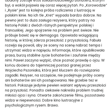
obalony zostaje etos solidarnościowego bohatera, którym
był, a wokół pojawia się coraz więcej pytań. Po „Korowodzie”
i „Rysie” jest to kolejna próba rozliczenia z lustracją w
polskim kinie. Na ich tle „Kret” wypada bardzo dobrze. Na
pewno jest to duża zasługa reżysera, który patrzy na
historię Polski z dwóch różnych perspektyw: polskiej i
francuskiej. Jego spojrzenie na problem jest świeże. Nie
próbuje bawić się w demagoga. Opowiada wciągającą
historię, w której zderza przeszłość z przyszłością. Fabuła
rozwija się powoli, aby ze sceny na scenę nabrać tempa i
utrzymać widza w napięciu. Informacje, które opublikowała
prasa, burzą stabilne życie bohaterów i zaufanie między
nimi. Paweł zaczyna wątpić, chce poznać prawdę o ojcu. W
końcu dociera do tajemniczej postaci granej przez
Wojciecha Pszoniaka, która jest kluczem do rozwiązania
zagadki. Reżyser, na szczęście, nie podejmuje próby oceny
ani bohaterów ani ich postępowania. Nie grzebie też w
historii. Pokazuje jedynie pewien wariant wpływu przeszłości
na przyszłość. Ponadto ciekawie nakreśla problem trudnej
miłości ojca i syna. Otwarte zakończenie filmu, pozostawia
widza w niepewności. Dobre kino lustracyjne z
psychologicznym rysem. Brawo.