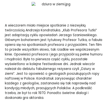
A wieczorem miało miejsce spotkanie z niezwykłą
twórczością Andrzeja Kondratiuka. „Klub Profesora Tutki”
jest adaptacją cyklu opowiadań Jerzego Szaniawskiego.
Głównym bohaterem jest tytułowy Profesor Tutka, a fabuła
opiera się na spotkaniach profesora z przyjaciółmi. Ten film
to przede wszystkim słowo, tak rzadkie we współczesnym
kinie. Opowieści profesora i jego przyjaciół są pełne humoru
i mądrości. Była to pierwsza część cyklu, pozostałe
wyświetlono w kolejne festiwalowe dni. Jednak wieczór
należał do debiutu fabularnego reżysera czyli „Dziury w
ziemi”. Jest to opowieść o geologach poszukujących ropy
naftowej w Polsce. Kondratiuk zarysowując charakter
każdego z geologów, zastanawia się tak naprawdę nad
kondycją młodych, pracujących Polaków. A podkreślić
trzeba, że był to rok 1970. Ponadto świetne dialogi i
doskonała gra aktorska.