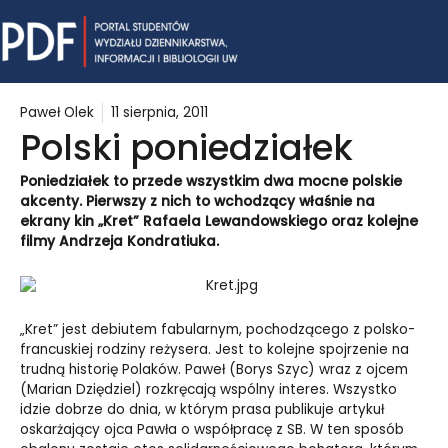
Skip
Mai
to
content
Me
Paweł Olek
11 sierpnia, 2011
Polski poniedziałek
Poniedziałek to przede wszystkim dwa mocne polskie
akcenty. Pierwszy z nich to wchodzący właśnie na
ekrany kin „Kret” Rafaela Lewandowskiego oraz kolejne
filmy Andrzeja Kondratiuka.
„Kret” jest debiutem fabularnym, pochodzącego z polsko-
francuskiej rodziny reżysera. Jest to kolejne spojrzenie na
trudną historię Polaków. Paweł (Borys Szyc) wraz z ojcem
(Marian Dziędziel) rozkręcają wspólny interes. Wszystko
idzie dobrze do dnia, w którym prasa publikuje artykuł
oskarżający ojca Pawła o współpracę z SB. W ten sposób