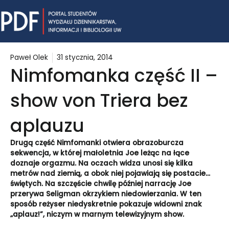
Skip
Mai
to
content
Me
Paweł Olek
31 stycznia, 2014
Nimfomanka część II –
show von Triera bez
aplauzu
Drugą część Nimfomanki otwiera obrazoburcza
sekwencja, w której małoletnia Joe leżąc na łące
doznaje orgazmu. Na oczach widza unosi się kilka
metrów nad ziemią, a obok niej pojawiają się postacie…
świętych. Na szczęście chwilę później narrację Joe
przerywa Seligman okrzykiem niedowierzania. W ten
sposób reżyser niedyskretnie pokazuje widowni znak
„aplauz!”, niczym w marnym telewizyjnym show.