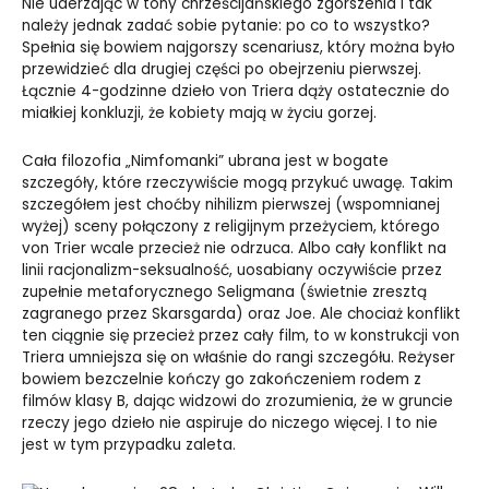
Nie uderzając w tony chrześcijańskiego zgorszenia i tak
należy jednak zadać sobie pytanie: po co to wszystko?
Spełnia się bowiem najgorszy scenariusz, który można było
przewidzieć dla drugiej części po obejrzeniu pierwszej.
Łącznie 4-godzinne dzieło von Triera dąży ostatecznie do
miałkiej konkluzji, że kobiety mają w życiu gorzej.
Cała filozofia „Nimfomanki” ubrana jest w bogate
szczegóły, które rzeczywiście mogą przykuć uwagę. Takim
szczegółem jest choćby nihilizm pierwszej (wspomnianej
wyżej) sceny połączony z religijnym przeżyciem, którego
von Trier wcale przecież nie odrzuca. Albo cały konflikt na
linii racjonalizm-seksualność, uosabiany oczywiście przez
zupełnie metaforycznego Seligmana (świetnie zresztą
zagranego przez Skarsgarda) oraz Joe. Ale chociaż konflikt
ten ciągnie się przecież przez cały film, to w konstrukcji von
Triera umniejsza się on właśnie do rangi szczegółu. Reżyser
bowiem bezczelnie kończy go zakończeniem rodem z
filmów klasy B, dając widzowi do zrozumienia, że w gruncie
rzeczy jego dzieło nie aspiruje do niczego więcej. I to nie
jest w tym przypadku zaleta.