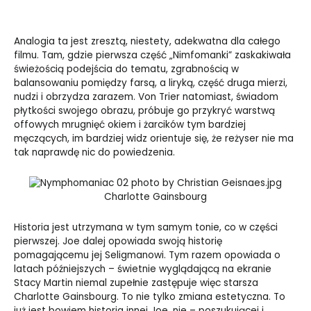
Analogia ta jest zresztą, niestety, adekwatna dla całego
filmu. Tam, gdzie pierwsza część „Nimfomanki” zaskakiwała
świeżością podejścia do tematu, zgrabnością w
balansowaniu pomiędzy farsą, a liryką, część druga mierzi,
nudzi i obrzydza zarazem. Von Trier natomiast, świadom
płytkości swojego obrazu, próbuje go przykryć warstwą
offowych mrugnięć okiem i żarcików tym bardziej
męczących, im bardziej widz orientuje się, że reżyser nie ma
tak naprawdę nic do powiedzenia.
Charlotte Gainsbourg
Historia jest utrzymana w tym samym tonie, co w części
pierwszej. Joe dalej opowiada swoją historię
pomagającemu jej Seligmanowi. Tym razem opowiada o
latach późniejszych – świetnie wyglądającą na ekranie
Stacy Martin niemal zupełnie zastępuje więc starsza
Charlotte Gainsbourg. To nie tylko zmiana estetyczna. To
już jest bowiem historia innej Joe, nie – poszukującej i