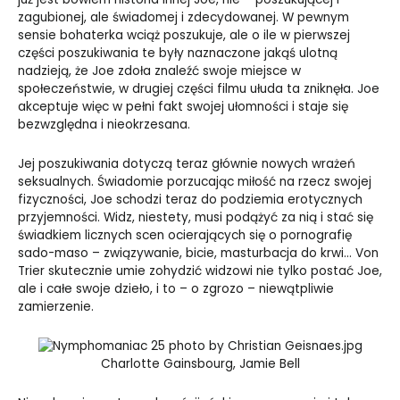
zagubionej, ale świadomej i zdecydowanej. W pewnym
sensie bohaterka wciąż poszukuje, ale o ile w pierwszej
części poszukiwania te były naznaczone jakąś ulotną
nadzieją, że Joe zdoła znaleźć swoje miejsce w
społeczeństwie, w drugiej części filmu ułuda ta zniknęła. Joe
akceptuje więc w pełni fakt swojej ułomności i staje się
bezwzględna i nieokrzesana.
Jej poszukiwania dotyczą teraz głównie nowych wrażeń
seksualnych. Świadomie porzucając miłość na rzecz swojej
fizyczności, Joe schodzi teraz do podziemia erotycznych
przyjemności. Widz, niestety, musi podążyć za nią i stać się
świadkiem licznych scen ocierających się o pornografię
sado-maso – związywanie, bicie, masturbacja do krwi… Von
Trier skutecznie umie zohydzić widzowi nie tylko postać Joe,
ale i całe swoje dzieło, i to – o zgrozo – niewątpliwie
zamierzenie.
Charlotte Gainsbourg, Jamie Bell