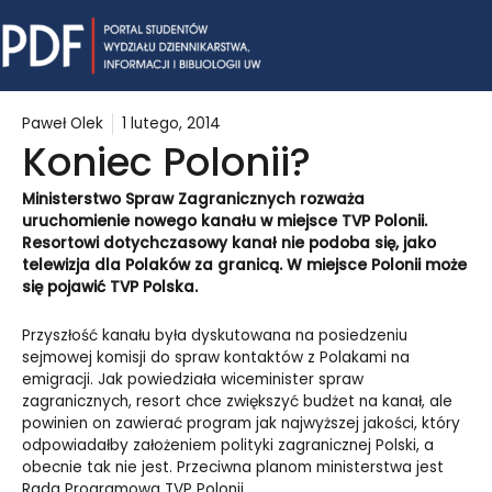
Skip
Mai
to
content
Me
Paweł Olek
1 lutego, 2014
Koniec Polonii?
Ministerstwo Spraw Zagranicznych rozważa
uruchomienie nowego kanału w miejsce TVP Polonii.
Resortowi dotychczasowy kanał nie podoba się, jako
telewizja dla Polaków za granicą. W miejsce Polonii może
się pojawić TVP Polska.
Przyszłość kanału była dyskutowana na posiedzeniu
sejmowej komisji do spraw kontaktów z Polakami na
emigracji. Jak powiedziała wiceminister spraw
zagranicznych, resort chce zwiększyć budżet na kanał, ale
powinien on zawierać program jak najwyższej jakości, który
odpowiadałby założeniem polityki zagranicznej Polski, a
obecnie tak nie jest. Przeciwna planom ministerstwa jest
Rada Programowa TVP Polonii.