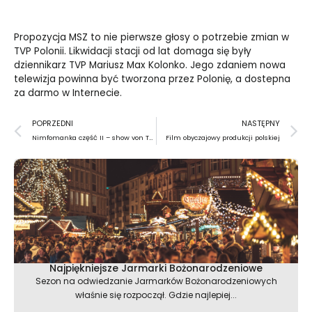
Propozycja MSZ to nie pierwsze głosy o potrzebie zmian w
TVP Polonii. Likwidacji stacji od lat domaga się były
dziennikarz TVP Mariusz Max Kolonko. Jego zdaniem nowa
telewizja powinna być tworzona przez Polonię, a dostepna
za darmo w Internecie.
Prev
N
POPRZEDNI
NASTĘPNY
Nimfomanka część II – show von Triera bez aplauzu
Film obyczajowy produkcji polskiej
Najpiękniejsze Jarmarki Bożonarodzeniowe
Sezon na odwiedzanie Jarmarków Bożonarodzeniowych
właśnie się rozpoczął. Gdzie najlepiej...