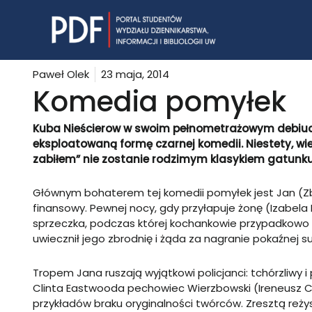
Skip
to
content
Paweł Olek
23 maja, 2014
Komedia pomyłek
Kuba Nieścierow w swoim pełnometrażowym debiuci
eksploatowaną formę czarnej komedii. Niestety, wiel
zabiłem” nie zostanie rodzimym klasykiem gatunku
Głównym bohaterem tej komedii pomyłek jest Jan (Z
finansowy. Pewnej nocy, gdy przyłapuje żonę (Izabela 
sprzeczka, podczas której kochankowie przypadkowo 
uwiecznił jego zbrodnię i żąda za nagranie pokaźnej s
Tropem Jana ruszają wyjątkowi policjanci: tchórzliwy 
Clinta Eastwooda pechowiec Wierzbowski (Ireneusz Czo
przykładów braku oryginalności twórców. Zresztą reż