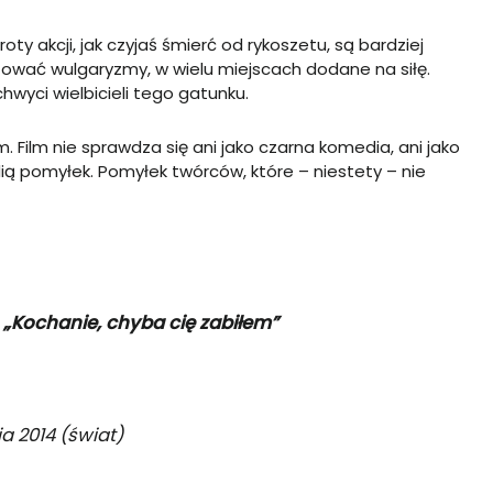
 akcji, jak czyjaś śmierć od rykoszetu, są bardziej
atować wulgaryzmy, w wielu miejscach dodane na siłę.
chwyci wielbicieli tego gatunku.
Film nie sprawdza się ani jako czarna komedia, ani jako
edią pomyłek. Pomyłek twórców, które – niestety – nie
„Kochanie, chyba cię zabiłem”
ia 2014
(świat)