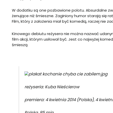
W dodatku są one pozbawione polotu. Absurdalne zwroty
żenujące niż śmieszne. Zaginiony humor starają się r
Film, który z założenia miał być komedią, raczej nie za
Kinowego debiutu reżysera nie można nazwać udanym. 
film akcji, którym usiłował być. Jest co najwyżej kom
śmieszą.
reżyseria: Kuba Nieścierow
premiera: 4 kwietnia 2014
(Polska),
4 kwietn
Polska, 85 min.