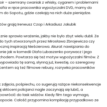
noir – szemrany cwaniak z whisky, cygarem i problemami
trafia w ręce pracownika wypożyczalni DVD, mamy do
m do Sopotu, gdzie czekają na nich duże pieniądze.
tów grają Ireneusz Czop i Arkadiusz Jakubik
nie sprawia wrażenie, jakby nie było zbyt wielu dubli. Ze
do tych stworzonych przez Mirosława Zbrojewicza czy
czną inspiracją Nieścierowa. Akurat nawiązania do
nie jak w komedii Olafa Lubaszenko porywacz i jego
mochodem. Powtarza się też motyw wypożyczalni filmów. Z
ypowiada tę samą, słynną już, kwestię, co szeregowy
akcentem są też filmowe rebusy, rozrywka pracowników
zdjęcia, pośpiechu, co sugerują rażące niekonsekwencje
 skłóceni policjanci nagle zaczynają się lubić, a
 powrócić do łask widzów. Kiedy film tego wymaga,
w Sopocie. Całość przypomina kompilację przypadkowo ze