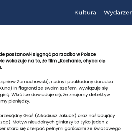
Kultura
Wydarzen
e postanowił sięgnąć po rzadko w Polsce
e wskazuje na to, że film „Kochanie, chyba cię
.
bigniew Zamachowski), nudny i poukładany doradca
Kuna) in flagranti ze swoim szefem, wywiązuje się
giną. Wkrótce dowiaduje się, że znajomy detektyw
umy pieniędzy.
i przesądny Graś (Arkadiusz Jakubik) oraz naśladujący
p). Motyw nieudolnych gliniarzy to tylko jeden z
yser stara się czerpać pełnymi garściami ze światowego