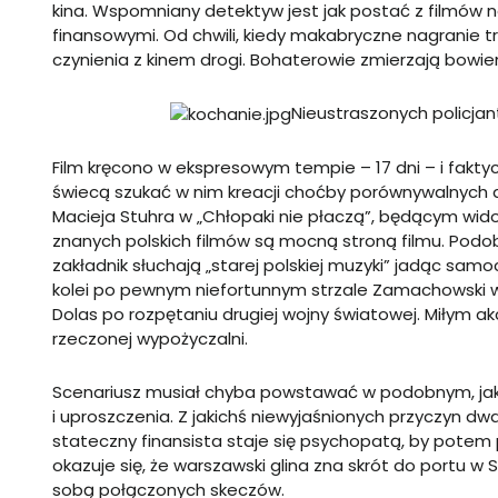
kina. Wspomniany detektyw jest jak postać z filmów 
finansowymi. Od chwili, kiedy makabryczne nagranie 
czynienia z kinem drogi. Bohaterowie zmierzają bowie
Nieustraszonych policjan
Film kręcono w ekspresowym tempie – 17 dni – i faktycz
świecą szukać w nim kreacji choćby porównywalnych 
Macieja Stuhra w „Chłopaki nie płaczą”, będącym wido
znanych polskich filmów są mocną stroną filmu. Podob
zakładnik słuchają „starej polskiej muzyki” jadąc sa
kolei po pewnym niefortunnym strzale Zamachowski w
Dolas po rozpętaniu drugiej wojny światowej. Miłym 
rzeczonej wypożyczalni.
Scenariusz musiał chyba powstawać w podobnym, jak 
i uproszczenia. Z jakichś niewyjaśnionych przyczyn dwaj
stateczny finansista staje się psychopatą, by potem
okazuje się, że warszawski glina zna skrót do portu 
sobą połączonych skeczów.