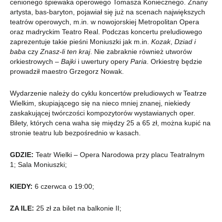
cenionego śpiewaka operowego Tomasza Koniecznego. Znany
artysta, bas-baryton, pojawiał się już na scenach największych
teatrów operowych, m.in. w nowojorskiej Metropolitan Opera
oraz madryckim Teatro Real. Podczas koncertu preludiowego
zaprezentuje takie pieśni Moniuszki jak m.in.
Kozak
,
Dziad i
baba
czy
Znasz-li ten kraj
. Nie zabraknie również utworów
orkiestrowych –
Bajki
i uwertury opery
Paria
. Orkiestrę będzie
prowadził maestro Grzegorz Nowak.
Wydarzenie należy do cyklu koncertów preludiowych w Teatrze
Wielkim, skupiającego się na nieco mniej znanej, niekiedy
zaskakującej twórczości kompozytorów wystawianych oper.
Bilety, których cena waha się między 25 a 65 zł, można kupić na
stronie teatru lub bezpośrednio w kasach.
GDZIE:
Teatr Wielki – Opera Narodowa przy placu Teatralnym
1; Sala Moniuszki;
KIEDY:
6 czerwca o 19:00;
ZA ILE:
25 zł za bilet na balkonie II;