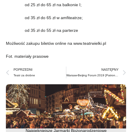
od 25 zł do 65 zł na balkonie I;
od 35 zł do 65 zł w amfiteatrze;
od 35 zł do 55 zł na parterze
Możliwość zakupu biletów online na www.teatrwielki.pl
Fot. materiały prasowe
Prev
N
POPRZEDNI
NASTĘPNY
Teatr za drobne
Warsaw-Beijing Forum 2019 [Patronat Medialny PDF]
Najpiękniejsze Jarmarki Bożonarodzeniowe