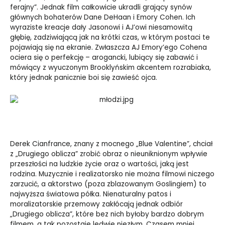
ferajny”. Jednak film całkowicie ukradli grający synów
głównych bohaterów Dane DeHaan i Emory Cohen. Ich
wyraziste kreacje dały Jasonowi i AJ’owi niesamowitą
głębię, zadziwiającą jak na krótki czas, w którym postaci te
pojawiają się na ekranie. Zwłaszcza AJ Emory’ego Cohena
ociera się o perfekcję – arogancki, lubiący się zabawić i
mówiący z wyuczonym Brooklyńskim akcentem rozrabiaka,
który jednak panicznie boi się zawieść ojca.
Derek Cianfrance, znany z mocnego „Blue Valentine”, chciał
z „Drugiego oblicza” zrobić obraz o nieuniknionym wpływie
przeszłości na ludzkie życie oraz o wartości, jaką jest
rodzina. Muzycznie i realizatorsko nie można filmowi niczego
zarzucić, a aktorstwo (poza zblazowanym Goslingiem) to
najwyższa światowa półka. Nienaturalny patos i
moralizatorskie przemowy zakłócają jednak odbiór
„Drugiego oblicza”, które bez nich byłoby bardzo dobrym
filmem, a tak pozostaje ledwie niezłym. Czasem mniej