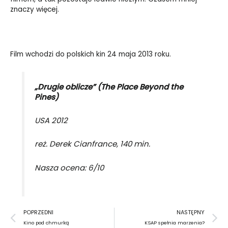
znaczy więcej.
Film wchodzi do polskich kin 24 maja 2013 roku.
„Drugie oblicze” (The Place Beyond the
Pines)
USA 2012
reż. Derek Cianfrance, 140 min.
Nasza ocena: 6/10
Prev
N
POPRZEDNI
NASTĘPNY
Kino pod chmurką
KSAP spełnia marzenia?