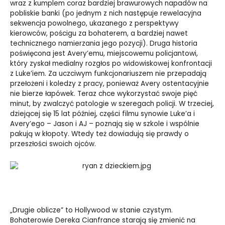
wraz z kumplem coraz bardziej brawurowych napadów na
pobliskie banki (po jednym z nich następuje rewelacyjna
sekwencja powolnego, ukazanego z perspektywy
kierowców, pościgu za bohaterem, a bardziej nawet
technicznego namierzania jego pozycji). Druga historia
poświęcona jest Avery’emu, miejscowemu policjantowi,
który zyskał medialny rozgłos po widowiskowej konfrontacji
z Luke’iem. Za uczciwym funkcjonariuszem nie przepadają
przełożeni i koledzy z pracy, ponieważ Avery ostentacyjnie
nie bierze łapówek. Teraz chce wykorzystać swoje pięć
minut, by zwalczyć patologie w szeregach policji. W trzeciej,
dziejącej się 15 lat później, części filmu synowie Luke’a i
Avery’ego – Jason i AJ – poznają się w szkole i wspólnie
pakują w kłopoty. Wtedy też dowiadują się prawdy o
przeszłości swoich ojców.
„Drugie oblicze” to Hollywood w stanie czystym.
Bohaterowie Dereka Cianfrance starają się zmienić na