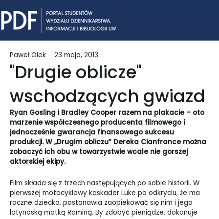
Skip
Mai
to
content
Me
Paweł Olek
23 maja, 2013
"Drugie oblicze"
wschodzących gwiazd
Ryan Gosling i Bradley Cooper razem na plakacie – oto
marzenie współczesnego producenta filmowego i
jednocześnie gwarancja finansowego sukcesu
produkcji. W „Drugim obliczu” Dereka Cianfrance można
zobaczyć ich obu w towarzystwie wcale nie gorszej
aktorskiej ekipy.
Film składa się z trzech następujących po sobie historii. W
pierwszej motocyklowy kaskader Luke po odkryciu, że ma
roczne dziecko, postanawia zaopiekować się nim i jego
latynoską matką Rominą. By zdobyć pieniądze, dokonuje