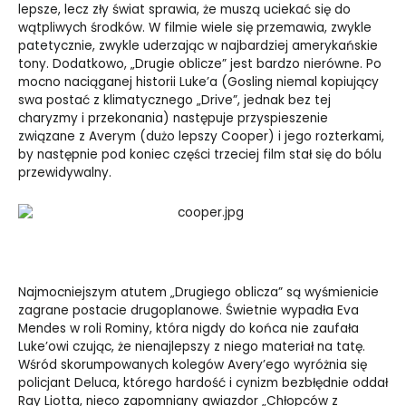
lepsze, lecz zły świat sprawia, że muszą uciekać się do
wątpliwych środków. W filmie wiele się przemawia, zwykle
patetycznie, zwykle uderzając w najbardziej amerykańskie
tony. Dodatkowo, „Drugie oblicze” jest bardzo nierówne. Po
mocno naciąganej historii Luke’a (Gosling niemal kopiujący
swa postać z klimatycznego „Drive”, jednak bez tej
charyzmy i przekonania) następuje przyspieszenie
związane z Averym (dużo lepszy Cooper) i jego rozterkami,
by następnie pod koniec części trzeciej film stał się do bólu
przewidywalny.
Najmocniejszym atutem „Drugiego oblicza” są wyśmienicie
zagrane postacie drugoplanowe. Świetnie wypadła Eva
Mendes w roli Rominy, która nigdy do końca nie zaufała
Luke’owi czując, że nienajlepszy z niego materiał na tatę.
Wśród skorumpowanych kolegów Avery’ego wyróżnia się
policjant Deluca, którego hardość i cynizm bezbłędnie oddał
Ray Liotta, nieco zapomniany gwiazdor „Chłopców z