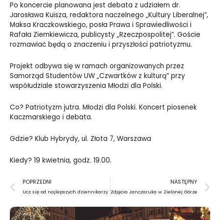
Po koncercie planowana jest debata z udziałem dr.
Jarosława Kuisza, redaktora naczelnego
„
Kultury Liberalnej”,
Maksa Kraczkowskiego, posła Prawa i Sprawiedliwości i
Rafała Ziemkiewicza, publicysty
„
Rzeczpospolitej”. Goście
rozmawiać będą o znaczeniu i przyszłości patriotyzmu.
Projekt odbywa się w ramach organizowanych przez
Samorząd Studentów UW „Czwartków z kulturą” przy
współudziale stowarzyszenia Młodzi dla Polski.
Co? Patriotyzm jutra. Młodzi dla Polski. Koncert piosenek
Kaczmarskiego i debata.
Gdzie? Klub Hybrydy, ul. Złota 7, Warszawa
Kiedy? 19 kwietnia, godz. 19.00.
Prev
N
POPRZEDNI
NASTĘPNY
Ucz się od najlepszych dziennikarzy
Zdjęcia Janczaruka w Zielonej Górze