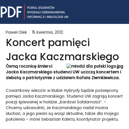
Skip
Mai
to
content
Me
Paweł Olek
15 kwietnia, 2012
Koncert pamięci
Jacka Kaczmarskiego
Ósmą rocznicę śmierci
Jacka Kaczmarskiego studenci UW uczczą koncertem i
debatą o patriotyzmie z udziałem Rafała Ziemkiewicza.
Czwartkowy wieczór w klubie Hybrydy będzie poświęcony
pamięci Jacka Kaczmarskiego. Studenci UW zagrają koncert
poezji śpiewanej w hołdzie „bardowi Solidarności”. –
Chcemy udowodnić, że Kaczmarskiego nadal można
słuchać, a jego pieśni są wciąż aktualne, także dla mojego
pokolenia – mówi Sebastian Kaleta, koordynator projektu.