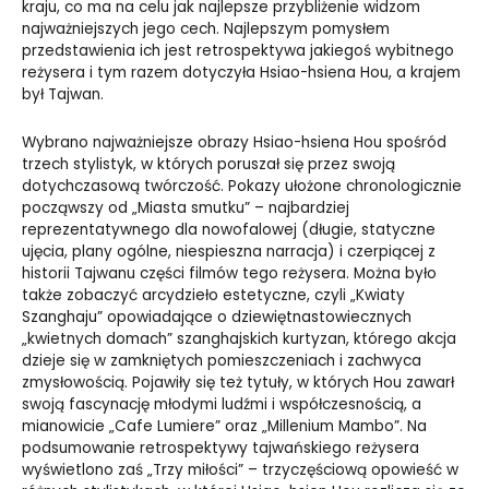
kraju, co ma na celu jak najlepsze przybliżenie widzom
najważniejszych jego cech. Najlepszym pomysłem
przedstawienia ich jest retrospektywa jakiegoś wybitnego
reżysera i tym razem dotyczyła Hsiao-hsiena Hou, a krajem
był Tajwan.
Wybrano najważniejsze obrazy Hsiao-hsiena Hou spośród
trzech stylistyk, w których poruszał się przez swoją
dotychczasową twórczość. Pokazy ułożone chronologicznie
począwszy od „Miasta smutku” – najbardziej
reprezentatywnego dla nowofalowej (długie, statyczne
ujęcia, plany ogólne, niespieszna narracja) i czerpiącej z
historii Tajwanu części filmów tego reżysera. Można było
także zobaczyć arcydzieło estetyczne, czyli „Kwiaty
Szanghaju” opowiadające o dziewiętnastowiecznych
„kwietnych domach” szanghajskich kurtyzan, którego akcja
dzieje się w zamkniętych pomieszczeniach i zachwyca
zmysłowością. Pojawiły się też tytuły, w których Hou zawarł
swoją fascynację młodymi ludźmi i współczesnością, a
mianowicie „Cafe Lumiere” oraz „Millenium Mambo”. Na
podsumowanie retrospektywy tajwańskiego reżysera
wyświetlono zaś „Trzy miłości” – trzyczęściową opowieść w