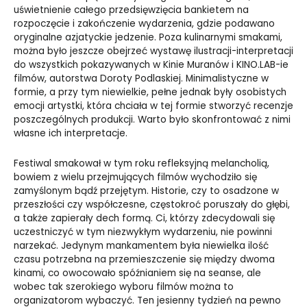
uświetnienie całego przedsięwzięcia bankietem na
rozpoczęcie i zakończenie wydarzenia, gdzie podawano
oryginalne azjatyckie jedzenie. Poza kulinarnymi smakami,
można było jeszcze obejrzeć wystawę ilustracji-interpretacji
do wszystkich pokazywanych w Kinie Muranów i KINO.LAB-ie
filmów, autorstwa Doroty Podlaskiej. Minimalistyczne w
formie, a przy tym niewielkie, pełne jednak były osobistych
emocji artystki, która chciała w tej formie stworzyć recenzje
poszczególnych produkcji. Warto było skonfrontować z nimi
własne ich interpretacje.
Festiwal smakował w tym roku refleksyjną melancholią,
bowiem z wielu przejmujących filmów wychodziło się
zamyślonym bądź przejętym. Historie, czy to osadzone w
przeszłości czy współczesne, częstokroć poruszały do głębi,
a także zapierały dech formą. Ci, którzy zdecydowali się
uczestniczyć w tym niezwykłym wydarzeniu, nie powinni
narzekać. Jedynym mankamentem była niewielka ilość
czasu potrzebna na przemieszczenie się między dwoma
kinami, co owocowało spóźnianiem się na seanse, ale
wobec tak szerokiego wyboru filmów można to
organizatorom wybaczyć. Ten jesienny tydzień na pewno