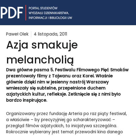
Skip
Mai
to
content
Me
Paweł Olek
4 listopada, 2011
Azja smakuje
melancholią
Dwa główne pasma 5. Festiwalu Filmowego Pięć Smaków
prezentowały filmy z Tajwanu oraz Korei. Właśnie
głównie dzięki nim w jesienny nastrój Warszawy
wmieszały się subtelne, przepełnione duchem
azjatyckich kultur, refleksje. Zetknięcie się z nimi było
bardzo inspirujące.
Organizowany przez fundację Arteria po raz piąty festiwal,
a właściwie – by precyzyjniej go scharakteryzować –
przegląd filmów azjatyckich, to inicjatywa szczególna.
Rokrocznie wybierany jest temat przewodni kina danego