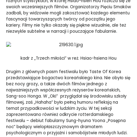
różnych stylistykach, w której Hsiao-hsien Hou
rozlicza się ze
swoich wcześniejszych filmów. Organizatorzy Pięciu Smaków
zadbali, by widzowie mogli zakosztować każdego elementu
fascynacji towarzyszących twórcy od początku jego
kariery. Filmy nie tylko okazały się piękne wizualnie, ale też
niezwykle subtelne w narracji i pouczające fabularnie.
kadr z „Trzech miłości” w reż. Hsiao-hsiena Hou
Drugim z głównych pasm festiwalu było Taste Of Korea
przedstawiające bogactwo koreańskiego kina. Nie obyło się
bez nocy grozy, a także dwóch filmów jednego z
najważniejszych współczesnych reżyserów koreańskich,
Sang-soo Honga. W „Oki” przyglądał się środowisku szkoły
filmowej, zaś „Hahaha” było pełną humoru refleksją na
temat przypadkowości w ludzkim życiu. W tej sekcji
zaprezentowano również odkrycie rotterdamskiego
festiwalu – debiut fabularny Sung-hyuna Yoona „Posępna
noc” będący wielopłaszczyznowym dramatem
psychologicznym o przyjaźni i samobójstwie młodych ludzi.