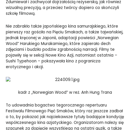
Zdumiewał i zachwycał dojrzałością reżyserską, jak również
wizualną precyzją, a przecież twórcy dopiero co skończyli
szkołę filmową.
Nie zabrakło także japońskiego kina samurajskiego, które
pierwszy raz gościło na Pięciu Smakach, a także tajwańskiej,
jednak kręconej w Japonii, adaptacji powieści „Norwegian
Wood” Harukiego Murakamiego, które zapierało dech
zdjęciami i budziło podziw zgrabnością narracji. Filmy te
pojawiły się w sekcji Nowe Kino Azji, natomiast ostatnia –
Sushi Typehoon – pokazywała kino z pogranicza
erotycznego i akcji.
kadr z „Norwegian Wood” w reż. Anh Hung Trana
To udowadnia bogactwo tegorocznego repertuaru
Festiwalu Filmowego Pięć Smaków, który raz jeszcze zadbał
o to, by pokazać jak najciekawsze tytuły badające kondycję
współczesnego kina azjatyckiego. Organizatorom należy się
szacunek za dopięcie wszystkiego na ostatni guzik, a także