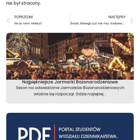
nie był stracony.
Prev
N
POPRZEDNI
NASTĘPNY
Po co nam Miłosz?
Świat, którego już nie ma. Krakowski Kazimierz – dzielnica żydowska
Najpiękniejsze Jarmarki Bożonarodzeniowe
Sezon na odwiedzanie Jarmarków Bożonarodzeniowych
właśnie się rozpoczął. Gdzie najlepiej...