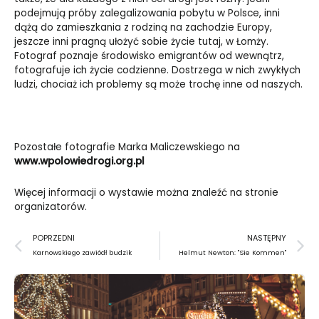
podejmują próby zalegalizowania pobytu w Polsce, inni
dążą do zamieszkania z rodziną na zachodzie Europy,
jeszcze inni pragną ułożyć sobie życie tutaj, w Łomży.
Fotograf poznaje środowisko emigrantów od wewnątrz,
fotografuje ich życie codzienne. Dostrzega w nich zwykłych
ludzi, chociaż ich problemy są może trochę inne od naszych.
Pozostałe fotografie Marka Maliczewskiego na
www.wpolowiedrogi.org.pl
Więcej informacji o wystawie można znaleźć
na stronie
organizatorów.
Prev
N
POPRZEDNI
NASTĘPNY
Karnowskiego zawiódł budzik
Helmut Newton: "Sie Kommen"