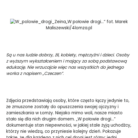
„W połowie drogi…” fot. Marek
Maliszewski/4lomza.pl
Są u nas ludzie dobrzy, źli, kobiety, mężczyźni i dzieci. Osoby
z wyższym wykształceniem i mający za sobą podstawową
edukację. Nie wrzucajcie więc nas wszystkich do jednego
worka z napisem „Czeczen”
.
Zdjęcia przedstawiają osoby, które często łączy jedynie to,
że zmuszone zostały do opuszczenia swojej ojczyzny i
zamieszkania w Łomży. Niejako mimo woli, nasze miasto
stało się dla nich drugim domem. „W połowie drogi…”
dokumentuje stan niepewności, w jakiej stale żyją uchodźcy,
którzy nie wiedzą, co przyniesie kolejny dzień. Pokazuje
także, że dla każdego z nich cel drogi jest różny: jedni