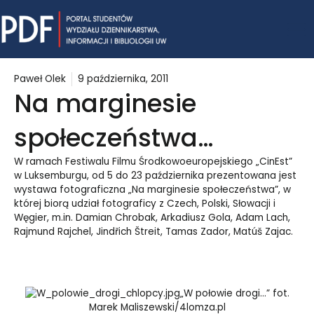
Skip
Mai
to
content
Me
Paweł Olek
9 października, 2011
Na marginesie
społeczeństwa…
W ramach Festiwalu Filmu Środkowoeuropejskiego „CinEst”
w Luksemburgu, od 5 do 23 października prezentowana jest
wystawa fotograficzna „Na marginesie społeczeństwa”, w
której biorą udział fotograficy z Czech, Polski, Słowacji i
Węgier, m.in. Damian Chrobak, Arkadiusz Gola, Adam Lach,
Rajmund Rajchel, Jindřich Štreit, Tamas Zador, Matúš Zajac.
„W połowie drogi…” fot.
Marek Maliszewski/4lomza.pl