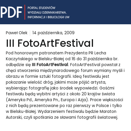
Skip
Mai
to
content
Me
Paweł Olek
14 października, 2009
III FotoArtFestival
Pod honorowym patronatem Prezydenta PR Lecha
Kaczyńskiego w Bielsku-Białej od 16 do 31 października br.
odbędzie się
III FotoArtFestival
. FotoArtFestival powstał z
chęci stworzenia międzynarodowego forum wymiany myśli i
obrazu w formie sztuki fotografii. Ideą festiwalu jest
pokazanie wielość dróg, jakimi może pójść artysta,
wybierając fotografię jako środek wypowiedzi. Gośćmi
festiwalu będą wybitni artyści z około 20 krajów świata
(Ameryka Pd., Ameryka Pn., Europa i Azja). Prace większości
z nich będą prezentowane po raz pierwszy w Polsce i tylko
w Bielsku-Białej. Wydarzeniem festiwalu będzie Maraton
Autorski, czyli spotkania ze sławami fotografii światowej.