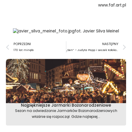
www.faf.art.pl
fot. Javier Silva Meinel
Prev
N
POPRZEDNI
NASTĘPNY
170 lat minęło
„Sen” – Judyta Papp i Leszek Kołakowski
Najpiękniejsze Jarmarki Bożonarodzeniowe
Sezon na odwiedzanie Jarmarków Bożonarodzeniowych
właśnie się rozpoczął. Gdzie najlepiej...