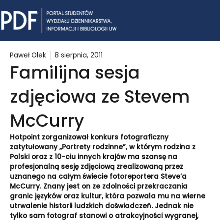
Skip
Mai
to
content
Me
Paweł Olek
8 sierpnia, 2011
Familijna sesja
zdjęciowa ze Stevem
McCurry
Hotpoint zorganizował konkurs fotograficzny
zatytułowany „Portrety rodzinne”, w którym rodzina z
Polski oraz z 10-ciu innych krajów ma szansę na
profesjonalną sesję zdjęciową zrealizowaną przez
uznanego na całym świecie fotoreportera Steve’a
McCurry. Znany jest on ze zdolności przekraczania
granic języków oraz kultur, która pozwala mu na wierne
utrwalenie historii ludzkich doświadczeń. Jednak nie
tylko sam fotograf stanowi o atrakcyjności wygranej,