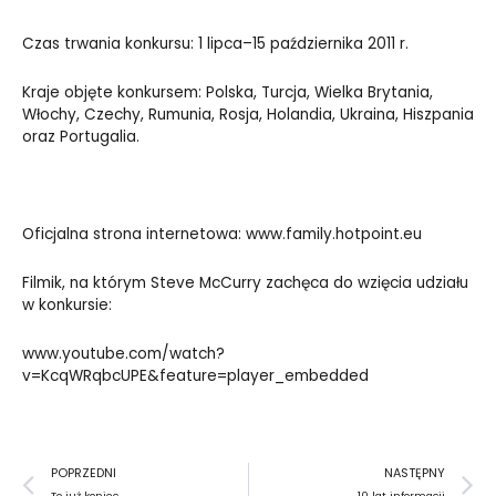
Czas trwania konkursu: 1 lipca–15 października 2011 r.
Kraje objęte konkursem: Polska, Turcja, Wielka Brytania,
Włochy, Czechy, Rumunia, Rosja, Holandia, Ukraina, Hiszpania
oraz Portugalia.
Oficjalna strona internetowa:
www.family.hotpoint.eu
Filmik, na którym Steve McCurry zachęca do wzięcia udziału
w konkursie:
www.youtube.com/watch?
v=KcqWRqbcUPE&feature=player_embedded
Prev
N
POPRZEDNI
NASTĘPNY
To już koniec
10 lat informacji