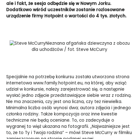
ale i fakt, że sesja odbędzie się w Nowym Jorku.
Dodatkowo wśród uczestników zostanie rozlosowane
urządzenie firmy Hotpoint o wartości do 4 tys. złotych.
Nieznana afgańska dziewczyna z obozu
dla uchodźców / fot. Steve McCurry
Specjalnie na potrzebę konkursu została utworzona strona
internetowa
www.family.hotpoint.eu
, na której, aby wziąć
udział w konkursie, należy zarejestrować się, a następnie
wysłać jedno zdjęcie przedstawiające siebie wraz z rodziną.
Nie ma znaczenia, czy jest ona liczna, czy też niewielka.
Minimalna liczba osób wynosi dwa; autora zdjęcia i jednego
członka rodziny. Także kompozycja oraz inne kwestie
techniczne nie będą oceniane. To, co zadecyduje o
wygranej to więź ukazana na fotografii. „Najważniejsze jest
to, że to Ty i Twoja rodzina” – mówi Steve McCurry w filmiku
zamieszczonym na stronie podanej wyżej.