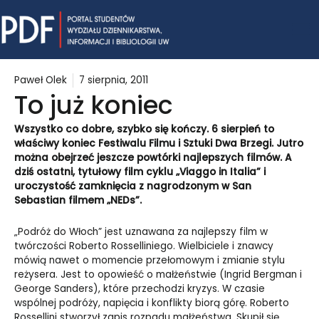
Skip
Mai
to
content
Me
Paweł Olek
7 sierpnia, 2011
To już koniec
Wszystko co dobre, szybko się kończy. 6 sierpień to
właściwy koniec Festiwalu Filmu i Sztuki Dwa Brzegi. Jutro
można obejrzeć jeszcze powtórki najlepszych filmów. A
dziś ostatni, tytułowy film cyklu „Viaggo in Italia” i
uroczystość zamknięcia z nagrodzonym w San
Sebastian filmem „NEDs”.
„Podróż do Włoch” jest uznawana za najlepszy film w
twórczości Roberto Rosselliniego. Wielbiciele i znawcy
mówią nawet o momencie przełomowym i zmianie stylu
reżysera. Jest to opowieść o małżeństwie (Ingrid Bergman i
George Sanders), które przechodzi kryzys. W czasie
wspólnej podróży, napięcia i konflikty biorą górę. Roberto
Rossellini stworzył zapis rozpadu małżeństwa. Skupił się