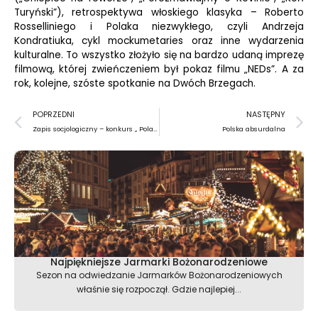
Turyński”), retrospektywa włoskiego klasyka – Roberto
Rosselliniego i Polaka niezwykłego, czyli Andrzeja
Kondratiuka, cykl mockumetaries oraz inne wydarzenia
kulturalne. To wszystko złożyło się na bardzo udaną imprezę
filmową, której zwieńczeniem był pokaz filmu „NEDs”. A za
rok, kolejne, szóste spotkanie na Dwóch Brzegach.
Prev
N
POPRZEDNI
NASTĘPNY
Zapis socjologiczny – konkurs „ Polak po pracy”
Polska absurdalna
Najpiękniejsze Jarmarki Bożonarodzeniowe
Sezon na odwiedzanie Jarmarków Bożonarodzeniowych
właśnie się rozpoczął. Gdzie najlepiej...