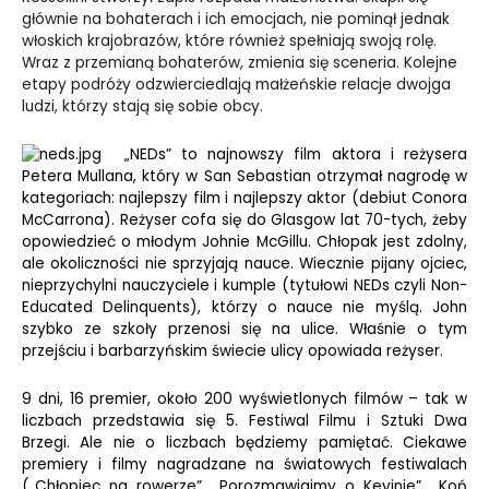
głównie na bohaterach i ich emocjach, nie pominął jednak
włoskich krajobrazów, które również spełniają swoją rolę.
Wraz z przemianą bohaterów, zmienia się sceneria. Kolejne
etapy podróży odzwierciedlają małżeńskie relacje dwojga
ludzi, którzy stają się sobie obcy.
„NEDs” to najnowszy film aktora i reżysera
Petera Mullana, który w San Sebastian otrzymał nagrodę w
kategoriach: najlepszy film i najlepszy aktor (debiut Conora
McCarrona). Reżyser cofa się do Glasgow lat 70-tych, żeby
opowiedzieć o młodym Johnie McGillu. Chłopak jest zdolny,
ale okoliczności nie sprzyjają nauce. Wiecznie pijany ojciec,
nieprzychylni nauczyciele i kumple (tytułowi NEDs czyli Non-
Educated Delinquents), którzy o nauce nie myślą. John
szybko ze szkoły przenosi się na ulice. Właśnie o tym
przejściu i barbarzyńskim świecie ulicy opowiada reżyser.
9 dni, 16 premier, około 200 wyświetlonych filmów – tak w
liczbach przedstawia się 5. Festiwal Filmu i Sztuki Dwa
Brzegi. Ale nie o liczbach będziemy pamiętać. Ciekawe
premiery i filmy nagradzane na światowych festiwalach
(„Chłopiec na rowerze”, „Porozmawiajmy o Kevinie”, „Koń