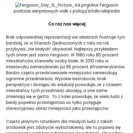
Ulice Ferguson
podczas sierpniowych walk z policją/źródło:wikipedia
Co raz nas więcej
Brak odpowiedniej reprezentacji we władzach frustruje tym
bardziej, że w Stanach Zjednoczonych z roku na rok
przybywa „nie białych” obywateli. Najlepszy przykładem
tych zmian jest samo Ferguson. W 1980 roku 80 procent
mieszkańców stanowiły osoby białe. W 2010 roku w
miasteczku zamieszkiwało już 85 procent Afroamerykanów.
Bardzo często przedstawiciele mniejszości zamieszkują
ogromne przedmieścia. Wysokie bezrobocie, brak
perspektyw i dostępu do edukacji powoduje, że z czasem
mieszkańcy tych przedmieść ubożeją, a one same
zmieniają się w getta. To z kolei powoduje, że wielu ludzi z
biedy popełnia przestępstwa co tylko potęguje
stereotypowy obraz mniejszości jako przestępców.
Często jedynym ratunkiem dla młodych ludzi z takich
środowisk jest zdobycie wykształcenia, ale tu pojawia się