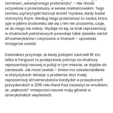
terminem „wewnętrznego proletariatu”. – Nie chodzi
oczywiście o proletariuszy w sensie marksistowskim. Tego
terminu użył brytyjski historyk Arnold Toynbee, kiedy badał
starożytny Rzym. Według niego proletariusz to osoba, która
żyje w jakimś środowisku ale się z nim nie utożsamia, czuje,
że do niego nie należy. Wydaje mi się, że brak reprezentacji
w strukturach państwowych powoduje takie zjawisko wśród
Afroamerykanów i Latynosów w Stanach – opowiada
Grzegorze Lewicki.
Dziennikarz przyznaje, że kiedy policjant zastrzelił 18-sto
latka w Ferguson to podejrzewał, patrząc na strukturę
reprezentacji rasowej w policji w tym mieście, że dojdzie do
zamieszek. Jak mówi Lewicki – Gniew ma odzwierciedlenie
w statystykach. Mówiąc o problemie zbyt małej
reprezentacji Afroamerykanów kandydat w prawyborach
prezydenckich w 2016 roku Rand Paul zauważył ze smutkiem,
że „większość” mniejszości rasowe mają głównie w
amerykańskich więzieniach.