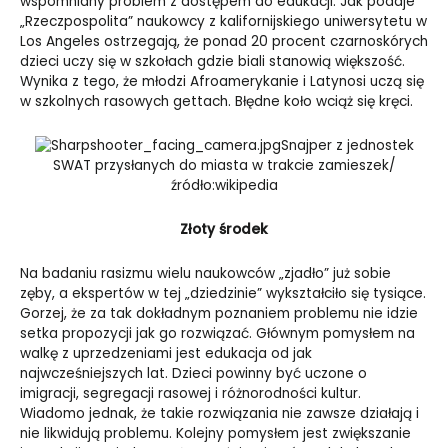
wspomniany problem z dostępem do edukacji. Jak podaje
„Rzeczpospolita” naukowcy z kalifornijskiego uniwersytetu w
Los Angeles ostrzegają, że ponad 20 procent czarnoskórych
dzieci uczy się w szkołach gdzie biali stanowią większość.
Wynika z tego, że młodzi Afroamerykanie i Latynosi uczą się
w szkolnych rasowych gettach. Błędne koło wciąż się kręci.
Snajper z jednostek
SWAT przysłanych do miasta w trakcie zamieszek/
źródło:wikipedia
Złoty środek
Na badaniu rasizmu wielu naukowców „zjadło” już sobie
zęby, a ekspertów w tej „dziedzinie” wykształciło się tysiące.
Gorzej, że za tak dokładnym poznaniem problemu nie idzie
setka propozycji jak go rozwiązać. Głównym pomysłem na
walkę z uprzedzeniami jest edukacja od jak
najwcześniejszych lat. Dzieci powinny być uczone o
imigracji, segregacji rasowej i różnorodności kultur.
Wiadomo jednak, że takie rozwiązania nie zawsze działają i
nie likwidują problemu. Kolejny pomysłem jest zwiększanie