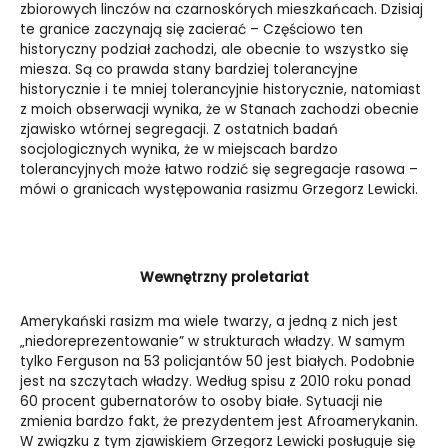
zbiorowych linczów na czarnoskórych mieszkańcach. Dzisiaj
te granice zaczynają się zacierać – Częściowo ten
historyczny podział zachodzi, ale obecnie to wszystko się
miesza. Są co prawda stany bardziej tolerancyjne
historycznie i te mniej tolerancyjnie historycznie, natomiast
z moich obserwacji wynika, że w Stanach zachodzi obecnie
zjawisko wtórnej segregacji. Z ostatnich badań
socjologicznych wynika, że w miejscach bardzo
tolerancyjnych może łatwo rodzić się segregacje rasowa –
mówi o granicach występowania rasizmu Grzegorz Lewicki.
Wewnętrzny proletariat
Amerykański rasizm ma wiele twarzy, a jedną z nich jest
„niedoreprezentowanie” w strukturach władzy. W samym
tylko Ferguson na 53 policjantów 50 jest białych. Podobnie
jest na szczytach władzy. Według spisu z 2010 roku ponad
60 procent gubernatorów to osoby białe. Sytuacji nie
zmienia bardzo fakt, że prezydentem jest Afroamerykanin.
W związku z tym zjawiskiem Grzegorz Lewicki posługuje się