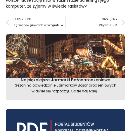
Polsce. Może rację miał w takim razie Schelling i jego
komputer, że żyjemy w świecie rasistów?
Prev
N
POPRZEDNI
NASTĘPNY
7 grzechów głównych w fotografii: AUTOMATYZM
Obywatel J.S.
Najpiękniejsze Jarmarki Bożonarodzeniowe
Sezon na odwiedzanie Jarmarków Bożonarodzeniowych
właśnie się rozpoczął. Gdzie najlepiej...