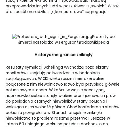
sobą z kolei „efekt domina” i spowodowała masową
przeprowadzkę innych ludzi w poszukiwaniu „swoich”. W taki
oto sposób narodziła się „komputerowa” segregacja.
Protesty po
śmierci nastolatka w Ferguson/źródło:wikipedia
Historyczne granice zniknęły
Rezultaty symulacji Schellinga wychodzą poza ekrany
monitorów i znajdują potwierdzenie w badaniach
socjologicznych. W XIX wieku rasizm i nierozerwalnie
połączone z nim niewolnictwo łatwo było przypisać głównie
południowym stanom. W końcu w wojnie secesyjnej,
naprzeciwko siebie stanęły właśnie broniące swoich praw
do posiadania czarnych niewolników stany południa i
walcząca o ich wolność północ. Choć konfederacja stanów
południa przegrała, a w Stanach oficjalnie zniknęło
niewolnictwo to problem rasizmu przetrwał. Jeszcze w
latach 60 ubiegłego wieku na południu dochodziło do