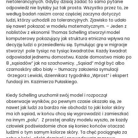
nietolerancyjnych. Gdyby dzisiaj zadać to samo pytanie
odpowiedź nie byłaby już tak prosta. Wszystko przez to, że
według badań rasizm coraz częściej zaczyna dotyczyć
ludzi, którzy uchodzili za tolerancyjnych. Zjawisko to udało
się nawet pokazać w modelu matematycznym. – Jeden z
noblistów z ekonomii Thomas Schelling stworzył model
komputerowy pokazujący jak struktura etniczna wpływa na
decyzję ludzi o przesiedleniu się. Symulując grę w migracje
stworzył pole tysiąc na tysiąc kwadratów. Każdy kwadrat
odpowiadał jednemu domostwu. Każde domostwo miało po
8 „sąsiadów” jak na szachownicy. „Sąsiad” mógł być albo
czarnoskóry albo biały – tłumaczy założenia symulacji
Grzegorz Lewicki, dziennikarz tygodnika „Wprost” i ekspert
fundacji im. Kazimierza Pułaskiego.
Kiedy Schelling uruchomił swój model i rozpoczął
obserwacje wyników, po pewnym czasie okazało się, że
nawet jak ludzi za bardzo nie obchodzi to jaki kolor skóry
ma ich sąsiad, w końcu chcą się wyprowadzić i zamieszkać
na innym „polu”. Z prostej analizy modelu wyszło, że każdy
człowiek podświadomie chce się koniec końców otaczać
ludźmi o tym samym kolorze skóry. Ta chęć pociągnęła za