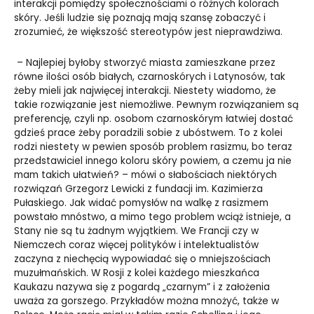
interakcji pomiędzy społecznościami o różnych kolorach
skóry. Jeśli ludzie się poznają mają szansę zobaczyć i
zrozumieć, że większość stereotypów jest nieprawdziwa.
– Najlepiej byłoby stworzyć miasta zamieszkane przez
równe ilości osób białych, czarnoskórych i Latynosów, tak
żeby mieli jak najwięcej interakcji. Niestety wiadomo, że
takie rozwiązanie jest niemożliwe. Pewnym rozwiązaniem są
preferencję, czyli np. osobom czarnoskórym łatwiej dostać
gdzieś prace żeby poradzili sobie z ubóstwem. To z kolei
rodzi niestety w pewien sposób problem rasizmu, bo teraz
przedstawiciel innego koloru skóry powiem, a czemu ja nie
mam takich ułatwień? – mówi o słabościach niektórych
rozwiązań Grzegorz Lewicki z fundacji im. Kazimierza
Pułaskiego. Jak widać pomysłów na walkę z rasizmem
powstało mnóstwo, a mimo tego problem wciąż istnieje, a
Stany nie są tu żadnym wyjątkiem. We Francji czy w
Niemczech coraz więcej polityków i intelektualistów
zaczyna z niechęcią wypowiadać się o mniejszościach
muzułmańskich. W Rosji z kolei każdego mieszkańca
Kaukazu nazywa się z pogardą „czarnym” i z założenia
uważa za gorszego. Przykładów można mnożyć, także w