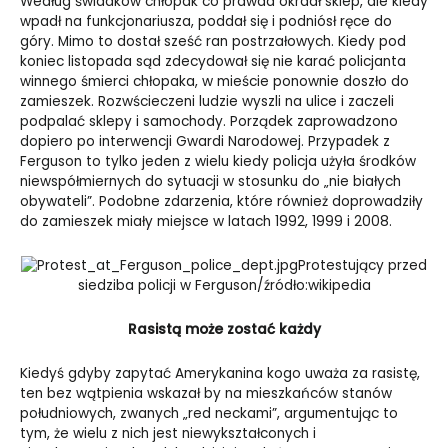
Według świadków chłopak co prawda okradł sklep, ale kiedy
wpadł na funkcjonariusza, poddał się i podniósł ręce do
góry. Mimo to dostał sześć ran postrzałowych. Kiedy pod
koniec listopada sąd zdecydował się nie karać policjanta
winnego śmierci chłopaka, w mieście ponownie doszło do
zamieszek. Rozwścieczeni ludzie wyszli na ulice i zaczeli
podpalać sklepy i samochody. Porządek zaprowadzono
dopiero po interwencji Gwardi Narodowej. Przypadek z
Ferguson to tylko jeden z wielu kiedy policja użyła środków
niewspółmiernych do sytuacji w stosunku do „nie białych
obywateli”. Podobne zdarzenia, które również doprowadziły
do zamieszek miały miejsce w latach 1992, 1999 i 2008.
Protestujący przed
siedziba policji w Ferguson/źródło:wikipedia
Rasistą może zostać każdy
Kiedyś gdyby zapytać Amerykanina kogo uważa za rasistę,
ten bez wątpienia wskazał by na mieszkańców stanów
południowych, zwanych „red neckami”, argumentując to
tym, że wielu z nich jest niewykształconych i